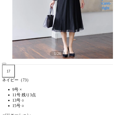
1
/
26
17
ネイビー（73）
9号
×
11号
残り3点
13号
○
15号
○