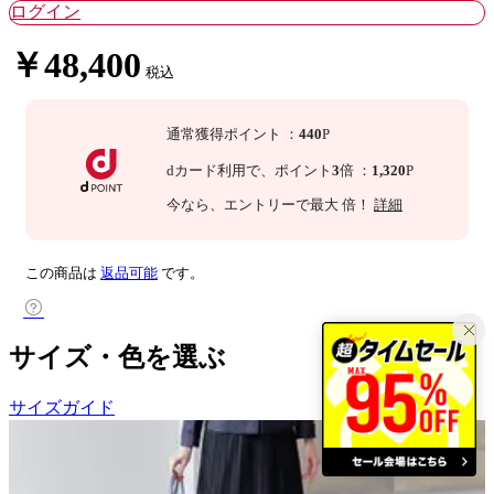
ログイン
￥48,400
税込
通常獲得ポイント
：
440
P
dカード利用で、
ポイント
3
倍
：
1,320
P
今なら
、エントリーで最大
倍！
詳細
この商品は
返品可能
です。
サイズ・色を選ぶ
サイズガイド