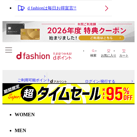
d fashionは毎日お得宣言!!
検索
お気に入り
カート
ご利用可能ポイント
ログイン/発行する
WOMEN
MEN