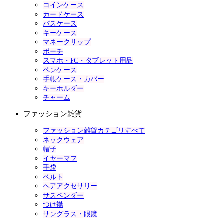
コインケース
カードケース
パスケース
キーケース
マネークリップ
ポーチ
スマホ・PC・タブレット用品
ペンケース
手帳ケース・カバー
キーホルダー
チャーム
ファッション雑貨
ファッション雑貨カテゴリすべて
ネックウェア
帽子
イヤーマフ
手袋
ベルト
ヘアアクセサリー
サスペンダー
つけ襟
サングラス・眼鏡