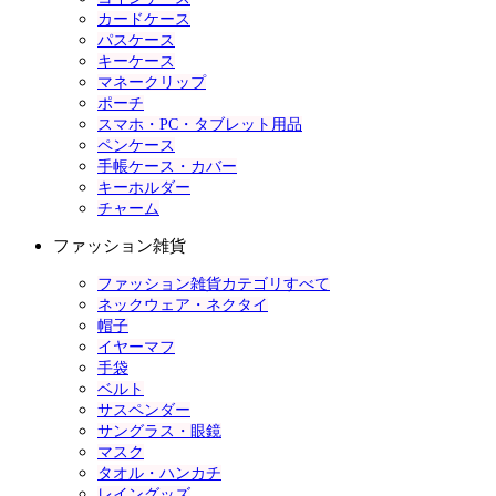
カードケース
パスケース
キーケース
マネークリップ
ポーチ
スマホ・PC・タブレット用品
ペンケース
手帳ケース・カバー
キーホルダー
チャーム
ファッション雑貨
ファッション雑貨カテゴリすべて
ネックウェア・ネクタイ
帽子
イヤーマフ
手袋
ベルト
サスペンダー
サングラス・眼鏡
マスク
タオル・ハンカチ
レイングッズ