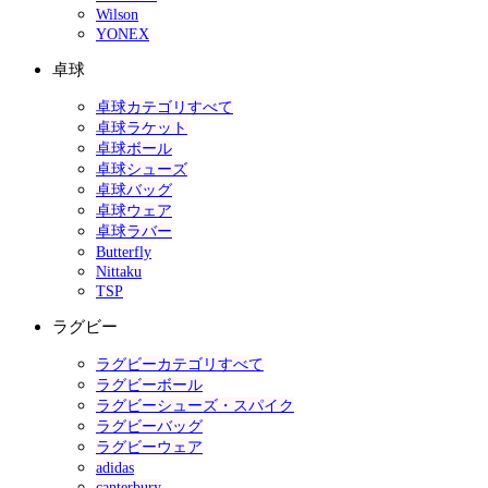
Wilson
YONEX
卓球
卓球カテゴリすべて
卓球ラケット
卓球ボール
卓球シューズ
卓球バッグ
卓球ウェア
卓球ラバー
Butterfly
Nittaku
TSP
ラグビー
ラグビーカテゴリすべて
ラグビーボール
ラグビーシューズ・スパイク
ラグビーバッグ
ラグビーウェア
adidas
canterbury