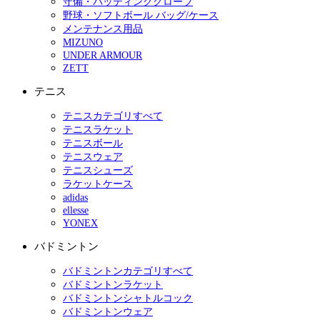
守備・バッティンググローブ
野球・ソフトボール バッグ/ケース
メンテナンス用品
MIZUNO
UNDER ARMOUR
ZETT
テニス
テニスカテゴリすべて
テニスラケット
テニスボール
テニスウェア
テニスシューズ
ラケットケース
adidas
ellesse
YONEX
バドミントン
バドミントンカテゴリすべて
バドミントンラケット
バドミントンシャトルコック
バドミントンウェア