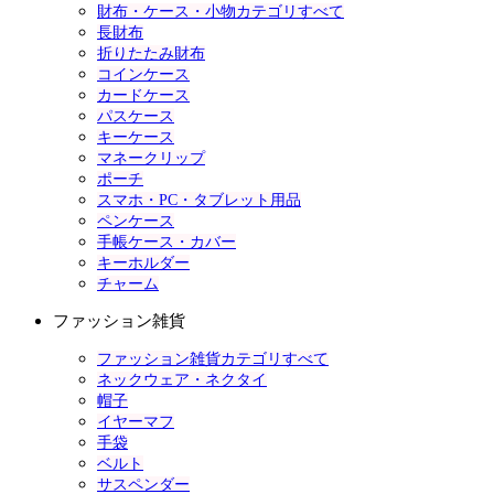
財布・ケース・小物カテゴリすべて
長財布
折りたたみ財布
コインケース
カードケース
パスケース
キーケース
マネークリップ
ポーチ
スマホ・PC・タブレット用品
ペンケース
手帳ケース・カバー
キーホルダー
チャーム
ファッション雑貨
ファッション雑貨カテゴリすべて
ネックウェア・ネクタイ
帽子
イヤーマフ
手袋
ベルト
サスペンダー