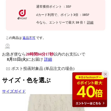
通常獲得ポイント
：
35
P
dカード利用で、
ポイント
3
倍
：
105
P
今なら
、エントリーで最大
10
倍！
詳細
この商品は
返品不可
です。
お急ぎ便なら
20時間04分16秒
以内
のお支払いで
8月11日(火)
にお届け
詳細
ポスト投函対象品 (単品注文の場合)
サイズ・色を選ぶ
サイズガイド