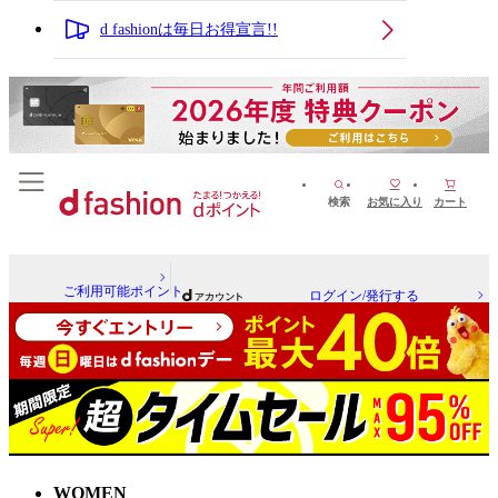
d fashionは毎日お得宣言!!
検索
お気に入り
カート
ご利用可能ポイント
ログイン/発行する
WOMEN