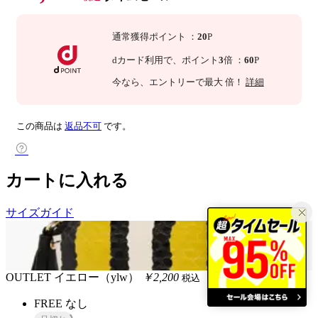
通常獲得ポイント
：
20
P
dカード利用で、
ポイント
3
倍
：
60
P
今なら
、エントリーで最大
倍！
詳細
この商品は
返品不可
です。
カートに入れる
サイズガイド
OUTLET
イエロー（ylw）
￥2,200
税込
FREE
なし