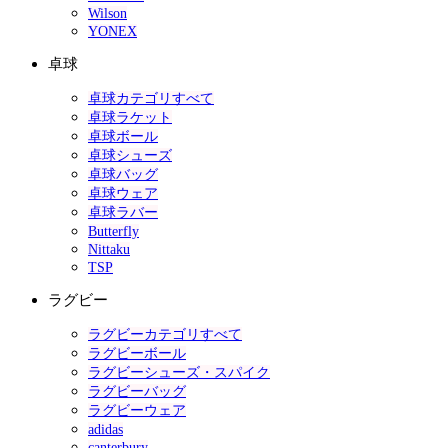
Wilson
YONEX
卓球
卓球カテゴリすべて
卓球ラケット
卓球ボール
卓球シューズ
卓球バッグ
卓球ウェア
卓球ラバー
Butterfly
Nittaku
TSP
ラグビー
ラグビーカテゴリすべて
ラグビーボール
ラグビーシューズ・スパイク
ラグビーバッグ
ラグビーウェア
adidas
canterbury