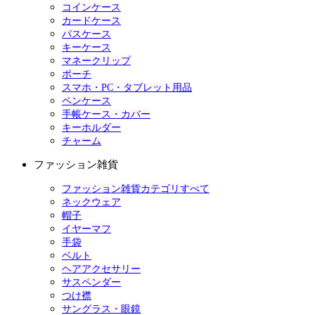
コインケース
カードケース
パスケース
キーケース
マネークリップ
ポーチ
スマホ・PC・タブレット用品
ペンケース
手帳ケース・カバー
キーホルダー
チャーム
ファッション雑貨
ファッション雑貨カテゴリすべて
ネックウェア
帽子
イヤーマフ
手袋
ベルト
ヘアアクセサリー
サスペンダー
つけ襟
サングラス・眼鏡