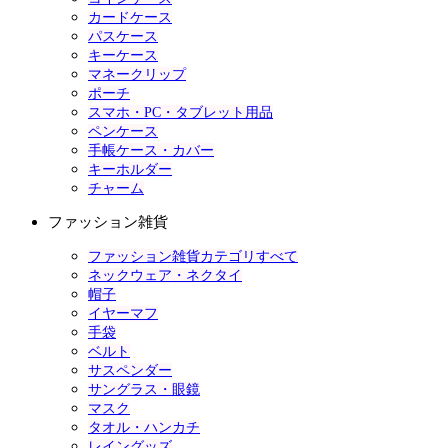
カードケース
パスケース
キーケース
マネークリップ
ポーチ
スマホ・PC・タブレット用品
ペンケース
手帳ケース・カバー
キーホルダー
チャーム
ファッション雑貨
ファッション雑貨カテゴリすべて
ネックウェア・ネクタイ
帽子
イヤーマフ
手袋
ベルト
サスペンダー
サングラス・眼鏡
マスク
タオル・ハンカチ
レイングッズ