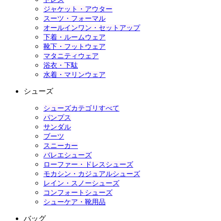
ジャケット・アウター
スーツ・フォーマル
オールインワン・セットアップ
下着・ルームウェア
靴下・フットウェア
マタニティウェア
浴衣・下駄
水着・マリンウェア
シューズ
シューズカテゴリすべて
パンプス
サンダル
ブーツ
スニーカー
バレエシューズ
ローファー・ドレスシューズ
モカシン・カジュアルシューズ
レイン・スノーシューズ
コンフォートシューズ
シューケア・靴用品
バッグ