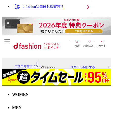
d fashionは毎日お得宣言!!
検索
お気に入り
カート
ご利用可能ポイント
ログイン/発行する
WOMEN
MEN