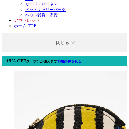
リード・ハーネス
ペットキャリーバック
ペット雑貨・家具
アウトレット
ホーム TOP
閉じる
15% OFF
クーポン
が使えます
利用条件を見る