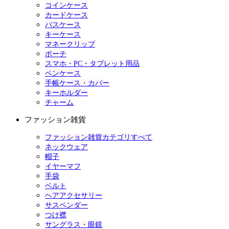
コインケース
カードケース
パスケース
キーケース
マネークリップ
ポーチ
スマホ・PC・タブレット用品
ペンケース
手帳ケース・カバー
キーホルダー
チャーム
ファッション雑貨
ファッション雑貨カテゴリすべて
ネックウェア
帽子
イヤーマフ
手袋
ベルト
ヘアアクセサリー
サスペンダー
つけ襟
サングラス・眼鏡