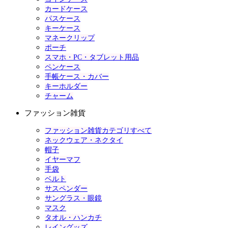
カードケース
パスケース
キーケース
マネークリップ
ポーチ
スマホ・PC・タブレット用品
ペンケース
手帳ケース・カバー
キーホルダー
チャーム
ファッション雑貨
ファッション雑貨カテゴリすべて
ネックウェア・ネクタイ
帽子
イヤーマフ
手袋
ベルト
サスペンダー
サングラス・眼鏡
マスク
タオル・ハンカチ
レイングッズ