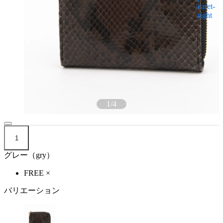
1
/
4
1
グレー（gry）
FREE
×
バリエーション