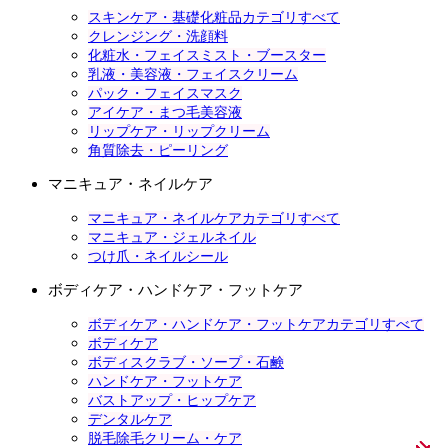
スキンケア・基礎化粧品カテゴリすべて
クレンジング・洗顔料
化粧水・フェイスミスト・ブースター
乳液・美容液・フェイスクリーム
パック・フェイスマスク
アイケア・まつ毛美容液
リップケア・リップクリーム
角質除去・ピーリング
マニキュア・ネイルケア
マニキュア・ネイルケアカテゴリすべて
マニキュア・ジェルネイル
つけ爪・ネイルシール
ボディケア・ハンドケア・フットケア
ボディケア・ハンドケア・フットケアカテゴリすべて
ボディケア
ボディスクラブ・ソープ・石鹸
ハンドケア・フットケア
バストアップ・ヒップケア
デンタルケア
脱毛除毛クリーム・ケア