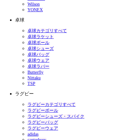
Wilson
YONEX
卓球
卓球カテゴリすべて
卓球ラケット
卓球ボール
卓球シューズ
卓球バッグ
卓球ウェア
卓球ラバー
Butterfly
Nittaku
TSP
ラグビー
ラグビーカテゴリすべて
ラグビーボール
ラグビーシューズ・スパイク
ラグビーバッグ
ラグビーウェア
adidas
canterbury