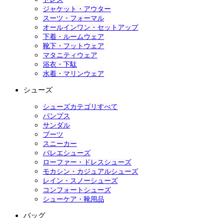
ジャケット・アウター
スーツ・フォーマル
オールインワン・セットアップ
下着・ルームウェア
靴下・フットウェア
マタニティウェア
浴衣・下駄
水着・マリンウェア
シューズ
シューズカテゴリすべて
パンプス
サンダル
ブーツ
スニーカー
バレエシューズ
ローファー・ドレスシューズ
モカシン・カジュアルシューズ
レイン・スノーシューズ
コンフォートシューズ
シューケア・靴用品
バッグ