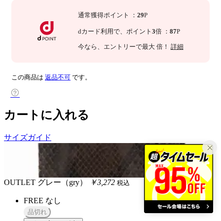
通常獲得ポイント
：
29
P
dカード利用で、
ポイント
3
倍
：
87
P
今なら
、エントリーで最大
倍！
詳細
この商品は
返品不可
です。
カートに入れる
サイズガイド
OUTLET
グレー（gry）
￥3,272
税込
FREE
なし
品切れ