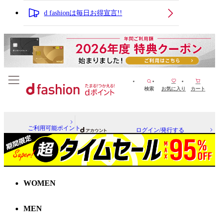
d fashionは毎日お得宣言!!
検索
お気に入り
カート
ご利用可能ポイント
ログイン/発行する
WOMEN
MEN