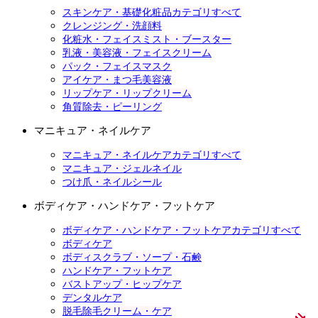
スキンケア・基礎化粧品カテゴリすべて
クレンジング・洗顔料
化粧水・フェイスミスト・ブースター
乳液・美容液・フェイスクリーム
パック・フェイスマスク
アイケア・まつ毛美容液
リップケア・リップクリーム
角質除去・ピーリング
マニキュア・ネイルケア
マニキュア・ネイルケアカテゴリすべて
マニキュア・ジェルネイル
つけ爪・ネイルシール
ボディケア・ハンドケア・フットケア
ボディケア・ハンドケア・フットケアカテゴリすべて
ボディケア
ボディスクラブ・ソープ・石鹸
ハンドケア・フットケア
バストアップ・ヒップケア
デンタルケア
脱毛除毛クリーム・ケア