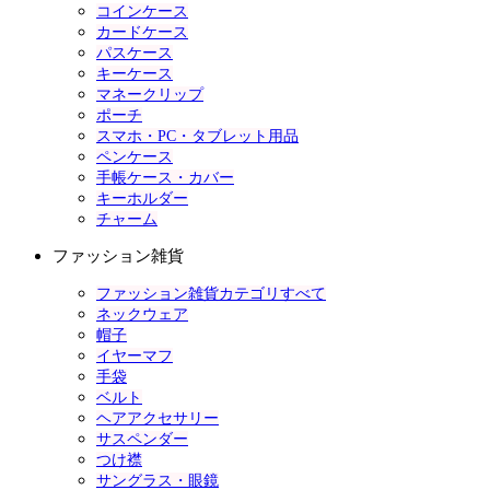
コインケース
カードケース
パスケース
キーケース
マネークリップ
ポーチ
スマホ・PC・タブレット用品
ペンケース
手帳ケース・カバー
キーホルダー
チャーム
ファッション雑貨
ファッション雑貨カテゴリすべて
ネックウェア
帽子
イヤーマフ
手袋
ベルト
ヘアアクセサリー
サスペンダー
つけ襟
サングラス・眼鏡