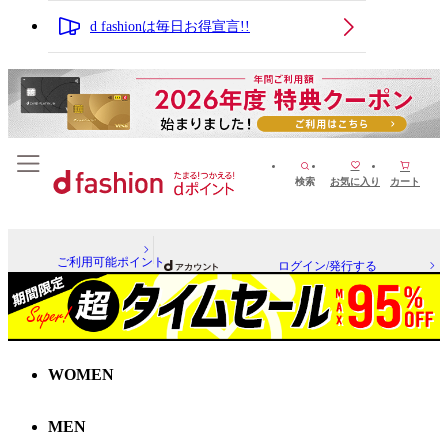
d fashionは毎日お得宣言!!
検索
お気に入り
カート
ご利用可能ポイント
ログイン/発行する
WOMEN
MEN