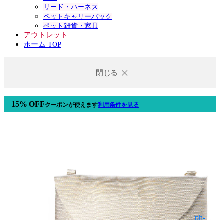
リード・ハーネス
ペットキャリーバック
ペット雑貨・家具
アウトレット
ホーム TOP
閉じる
15% OFF
クーポン
が使えます
利用条件を見る