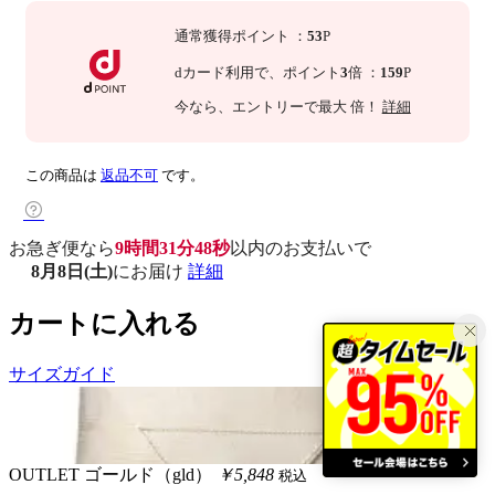
通常獲得ポイント
：
53
P
dカード利用で、
ポイント
3
倍
：
159
P
今なら
、エントリーで最大
倍！
詳細
この商品は
返品不可
です。
お急ぎ便なら
9時間31分47秒
以内
のお支払いで
8月8日(土)
にお届け
詳細
カートに入れる
サイズガイド
OUTLET
ゴールド（gld）
￥5,848
税込