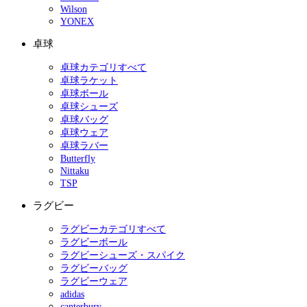
Wilson
YONEX
卓球
卓球カテゴリすべて
卓球ラケット
卓球ボール
卓球シューズ
卓球バッグ
卓球ウェア
卓球ラバー
Butterfly
Nittaku
TSP
ラグビー
ラグビーカテゴリすべて
ラグビーボール
ラグビーシューズ・スパイク
ラグビーバッグ
ラグビーウェア
adidas
canterbury