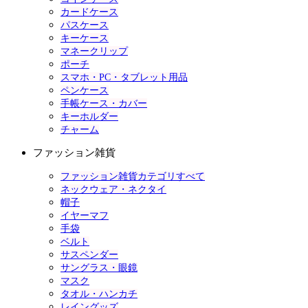
カードケース
パスケース
キーケース
マネークリップ
ポーチ
スマホ・PC・タブレット用品
ペンケース
手帳ケース・カバー
キーホルダー
チャーム
ファッション雑貨
ファッション雑貨カテゴリすべて
ネックウェア・ネクタイ
帽子
イヤーマフ
手袋
ベルト
サスペンダー
サングラス・眼鏡
マスク
タオル・ハンカチ
レイングッズ