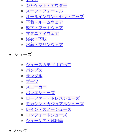
ジャケット・アウター
スーツ・フォーマル
オールインワン・セットアップ
下着・ルームウェア
靴下・フットウェア
マタニティウェア
浴衣・下駄
水着・マリンウェア
シューズ
シューズカテゴリすべて
パンプス
サンダル
ブーツ
スニーカー
バレエシューズ
ローファー・ドレスシューズ
モカシン・カジュアルシューズ
レイン・スノーシューズ
コンフォートシューズ
シューケア・靴用品
バッグ