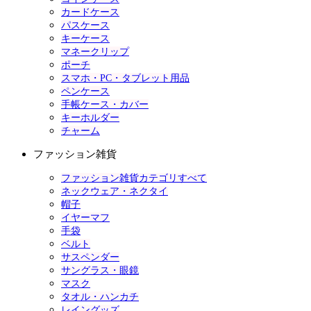
カードケース
パスケース
キーケース
マネークリップ
ポーチ
スマホ・PC・タブレット用品
ペンケース
手帳ケース・カバー
キーホルダー
チャーム
ファッション雑貨
ファッション雑貨カテゴリすべて
ネックウェア・ネクタイ
帽子
イヤーマフ
手袋
ベルト
サスペンダー
サングラス・眼鏡
マスク
タオル・ハンカチ
レイングッズ