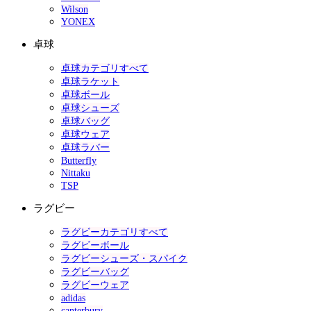
Wilson
YONEX
卓球
卓球カテゴリすべて
卓球ラケット
卓球ボール
卓球シューズ
卓球バッグ
卓球ウェア
卓球ラバー
Butterfly
Nittaku
TSP
ラグビー
ラグビーカテゴリすべて
ラグビーボール
ラグビーシューズ・スパイク
ラグビーバッグ
ラグビーウェア
adidas
canterbury