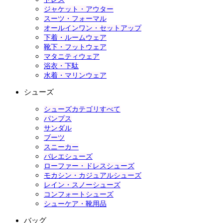
ジャケット・アウター
スーツ・フォーマル
オールインワン・セットアップ
下着・ルームウェア
靴下・フットウェア
マタニティウェア
浴衣・下駄
水着・マリンウェア
シューズ
シューズカテゴリすべて
パンプス
サンダル
ブーツ
スニーカー
バレエシューズ
ローファー・ドレスシューズ
モカシン・カジュアルシューズ
レイン・スノーシューズ
コンフォートシューズ
シューケア・靴用品
バッグ