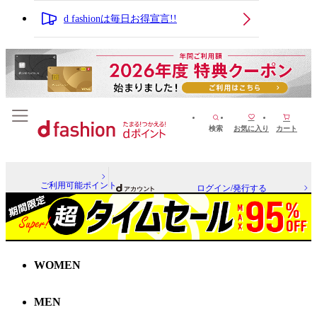
d fashionは毎日お得宣言!!
検索
お気に入り
カート
ご利用可能ポイント
ログイン/発行する
WOMEN
MEN