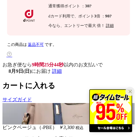
通常獲得ポイント
：
30
P
dカード利用で、
ポイント
3
倍
：
90
P
今なら
、エントリーで最大
倍！
詳細
この商品は
返品不可
です。
お急ぎ便なら
9時間25分43秒
以内
のお支払いで
8月9日(日)
にお届け
詳細
カートに入れる
サイズガイド
ピンクベージュ（-PBE）
￥3,300
税込