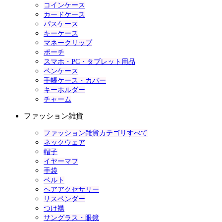
コインケース
カードケース
パスケース
キーケース
マネークリップ
ポーチ
スマホ・PC・タブレット用品
ペンケース
手帳ケース・カバー
キーホルダー
チャーム
ファッション雑貨
ファッション雑貨カテゴリすべて
ネックウェア
帽子
イヤーマフ
手袋
ベルト
ヘアアクセサリー
サスペンダー
つけ襟
サングラス・眼鏡