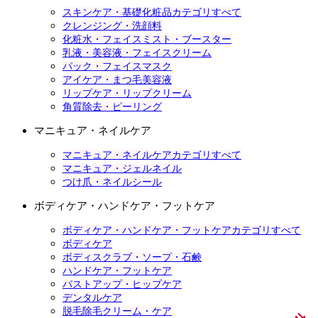
スキンケア・基礎化粧品カテゴリすべて
クレンジング・洗顔料
化粧水・フェイスミスト・ブースター
乳液・美容液・フェイスクリーム
パック・フェイスマスク
アイケア・まつ毛美容液
リップケア・リップクリーム
角質除去・ピーリング
マニキュア・ネイルケア
マニキュア・ネイルケアカテゴリすべて
マニキュア・ジェルネイル
つけ爪・ネイルシール
ボディケア・ハンドケア・フットケア
ボディケア・ハンドケア・フットケアカテゴリすべて
ボディケア
ボディスクラブ・ソープ・石鹸
ハンドケア・フットケア
バストアップ・ヒップケア
デンタルケア
脱毛除毛クリーム・ケア