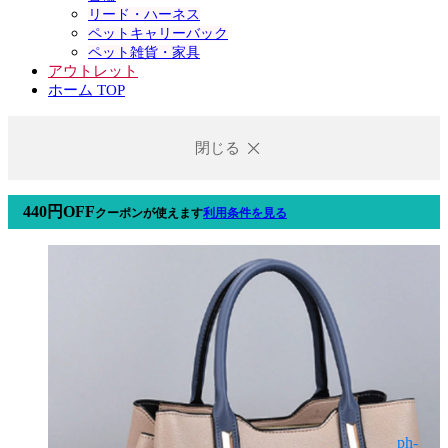
リード・ハーネス
ペットキャリーバック
ペット雑貨・家具
アウトレット
ホーム TOP
閉じる
440円OFF
クーポン
が使えます
利用条件を見る