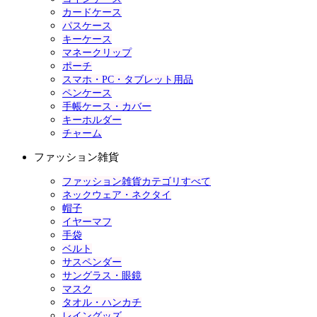
カードケース
パスケース
キーケース
マネークリップ
ポーチ
スマホ・PC・タブレット用品
ペンケース
手帳ケース・カバー
キーホルダー
チャーム
ファッション雑貨
ファッション雑貨カテゴリすべて
ネックウェア・ネクタイ
帽子
イヤーマフ
手袋
ベルト
サスペンダー
サングラス・眼鏡
マスク
タオル・ハンカチ
レイングッズ