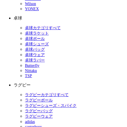
Wilson
YONEX
卓球
卓球カテゴリすべて
卓球ラケット
卓球ボール
卓球シューズ
卓球バッグ
卓球ウェア
卓球ラバー
Butterfly
Nittaku
TSP
ラグビー
ラグビーカテゴリすべて
ラグビーボール
ラグビーシューズ・スパイク
ラグビーバッグ
ラグビーウェア
adidas
canterbury