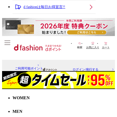
d fashionは毎日お得宣言!!
検索
お気に入り
カート
ご利用可能ポイント
ログイン/発行する
WOMEN
MEN