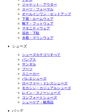
ジャケット・アウター
スーツ・フォーマル
オールインワン・セットアップ
下着・ルームウェア
靴下・フットウェア
マタニティウェア
浴衣・下駄
水着・マリンウェア
シューズ
シューズカテゴリすべて
パンプス
サンダル
ブーツ
スニーカー
バレエシューズ
ローファー・ドレスシューズ
モカシン・カジュアルシューズ
レイン・スノーシューズ
コンフォートシューズ
シューケア・靴用品
バッグ