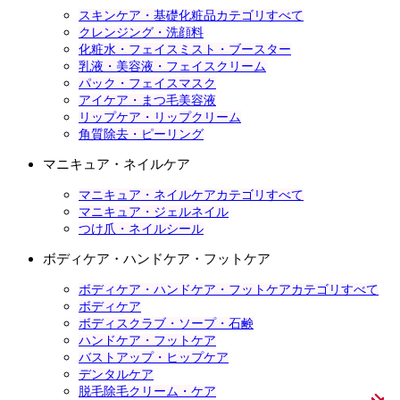
スキンケア・基礎化粧品カテゴリすべて
クレンジング・洗顔料
化粧水・フェイスミスト・ブースター
乳液・美容液・フェイスクリーム
パック・フェイスマスク
アイケア・まつ毛美容液
リップケア・リップクリーム
角質除去・ピーリング
マニキュア・ネイルケア
マニキュア・ネイルケアカテゴリすべて
マニキュア・ジェルネイル
つけ爪・ネイルシール
ボディケア・ハンドケア・フットケア
ボディケア・ハンドケア・フットケアカテゴリすべて
ボディケア
ボディスクラブ・ソープ・石鹸
ハンドケア・フットケア
バストアップ・ヒップケア
デンタルケア
脱毛除毛クリーム・ケア