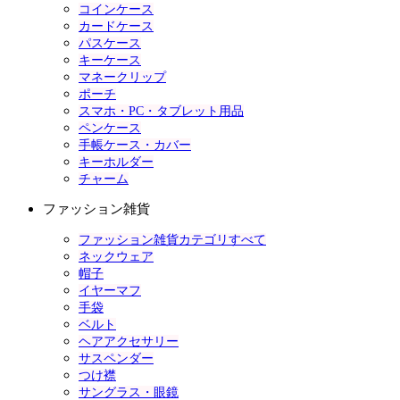
コインケース
カードケース
パスケース
キーケース
マネークリップ
ポーチ
スマホ・PC・タブレット用品
ペンケース
手帳ケース・カバー
キーホルダー
チャーム
ファッション雑貨
ファッション雑貨カテゴリすべて
ネックウェア
帽子
イヤーマフ
手袋
ベルト
ヘアアクセサリー
サスペンダー
つけ襟
サングラス・眼鏡