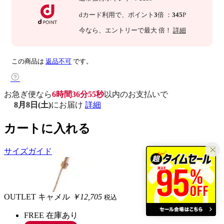
dカード利用で、
ポイント
3
倍
：
345
P
今なら
、エントリーで最大
倍！
詳細
この商品は
返品不可
です。
お急ぎ便なら
6時間36分54秒
以内
のお支払いで
8月8日(土)
にお届け
詳細
カートに入れる
サイズガイド
OUTLET
キャメル
￥12,705
税込
FREE
在庫あり