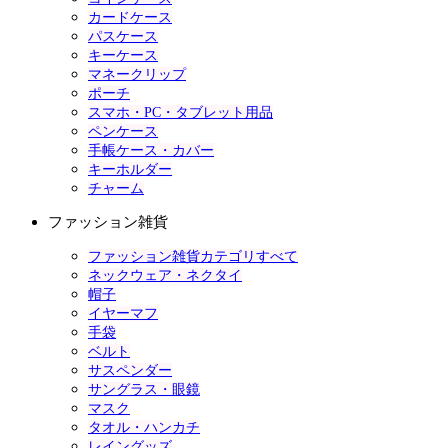
カードケース
パスケース
キーケース
マネークリップ
ポーチ
スマホ・PC・タブレット用品
ペンケース
手帳ケース・カバー
キーホルダー
チャーム
ファッション雑貨
ファッション雑貨カテゴリすべて
ネックウェア・ネクタイ
帽子
イヤーマフ
手袋
ベルト
サスペンダー
サングラス・眼鏡
マスク
タオル・ハンカチ
レイングッズ