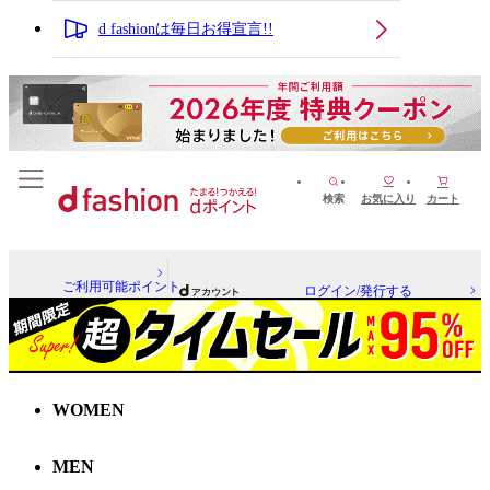
d fashionは毎日お得宣言!!
検索
お気に入り
カート
ご利用可能ポイント
ログイン/発行する
WOMEN
MEN