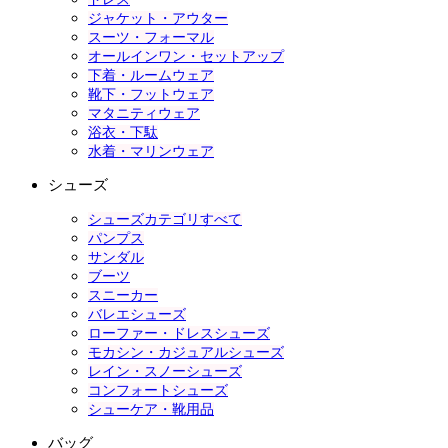
ジャケット・アウター
スーツ・フォーマル
オールインワン・セットアップ
下着・ルームウェア
靴下・フットウェア
マタニティウェア
浴衣・下駄
水着・マリンウェア
シューズ
シューズカテゴリすべて
パンプス
サンダル
ブーツ
スニーカー
バレエシューズ
ローファー・ドレスシューズ
モカシン・カジュアルシューズ
レイン・スノーシューズ
コンフォートシューズ
シューケア・靴用品
バッグ