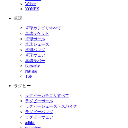
Wilson
YONEX
卓球
卓球カテゴリすべて
卓球ラケット
卓球ボール
卓球シューズ
卓球バッグ
卓球ウェア
卓球ラバー
Butterfly
Nittaku
TSP
ラグビー
ラグビーカテゴリすべて
ラグビーボール
ラグビーシューズ・スパイク
ラグビーバッグ
ラグビーウェア
adidas
canterbury