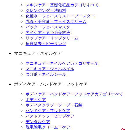
スキンケア・基礎化粧品カテゴリすべて
クレンジング・洗顔料
化粧水・フェイスミスト・ブースター
乳液・美容液・フェイスクリーム
パック・フェイスマスク
アイケア・まつ毛美容液
リップケア・リップクリーム
角質除去・ピーリング
マニキュア・ネイルケア
マニキュア・ネイルケアカテゴリすべて
マニキュア・ジェルネイル
つけ爪・ネイルシール
ボディケア・ハンドケア・フットケア
ボディケア・ハンドケア・フットケアカテゴリすべて
ボディケア
ボディスクラブ・ソープ・石鹸
ハンドケア・フットケア
バストアップ・ヒップケア
デンタルケア
脱毛除毛クリーム・ケア