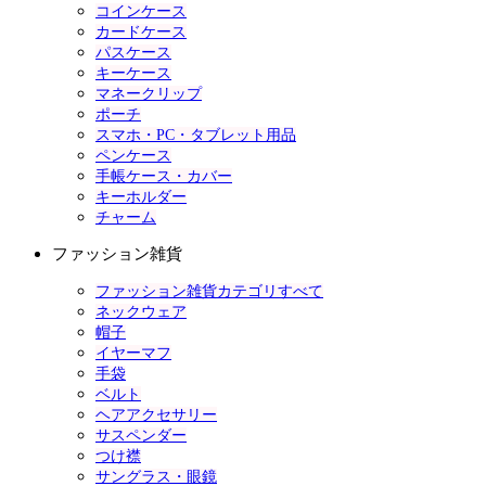
コインケース
カードケース
パスケース
キーケース
マネークリップ
ポーチ
スマホ・PC・タブレット用品
ペンケース
手帳ケース・カバー
キーホルダー
チャーム
ファッション雑貨
ファッション雑貨カテゴリすべて
ネックウェア
帽子
イヤーマフ
手袋
ベルト
ヘアアクセサリー
サスペンダー
つけ襟
サングラス・眼鏡