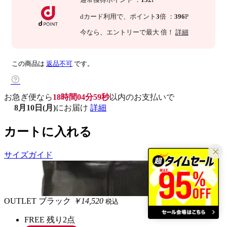
dカード利用で、
ポイント
3
倍
：
396
P
今なら
、エントリーで最大
倍！
詳細
この商品は
返品不可
です。
お急ぎ便なら
18時間04分58秒
以内
のお支払いで
8月10日(月)
にお届け
詳細
カートに入れる
サイズガイド
OUTLET
ブラック
￥14,520
税込
FREE
残り2点