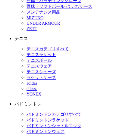
守備・バッティンググローブ
野球・ソフトボール バッグ/ケース
メンテナンス用品
MIZUNO
UNDER ARMOUR
ZETT
テニス
テニスカテゴリすべて
テニスラケット
テニスボール
テニスウェア
テニスシューズ
ラケットケース
adidas
ellesse
YONEX
バドミントン
バドミントンカテゴリすべて
バドミントンラケット
バドミントンシャトルコック
バドミントンウェア