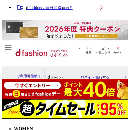
d fashionは毎日お得宣言!!
検索
お気に入り
カート
ご利用可能ポイント
ログイン/発行する
WOMEN