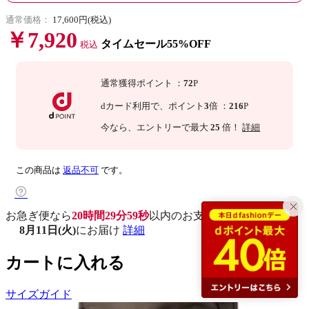
通常価格：
17,600円(税込)
￥7,920
タイムセール55%OFF
税込
通常獲得ポイント
：
72
P
dカード利用で、
ポイント
3
倍
：
216
P
今なら
、エントリーで最大
25
倍！
詳細
この商品は
返品不可
です。
お急ぎ便なら
20時間29分58秒
以内
のお支払いで
8月11日(火)
にお届け
詳細
カートに入れる
サイズガイド