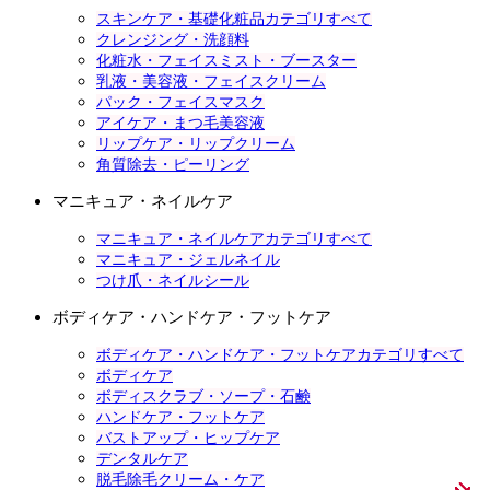
スキンケア・基礎化粧品カテゴリすべて
クレンジング・洗顔料
化粧水・フェイスミスト・ブースター
乳液・美容液・フェイスクリーム
パック・フェイスマスク
アイケア・まつ毛美容液
リップケア・リップクリーム
角質除去・ピーリング
マニキュア・ネイルケア
マニキュア・ネイルケアカテゴリすべて
マニキュア・ジェルネイル
つけ爪・ネイルシール
ボディケア・ハンドケア・フットケア
ボディケア・ハンドケア・フットケアカテゴリすべて
ボディケア
ボディスクラブ・ソープ・石鹸
ハンドケア・フットケア
バストアップ・ヒップケア
デンタルケア
脱毛除毛クリーム・ケア