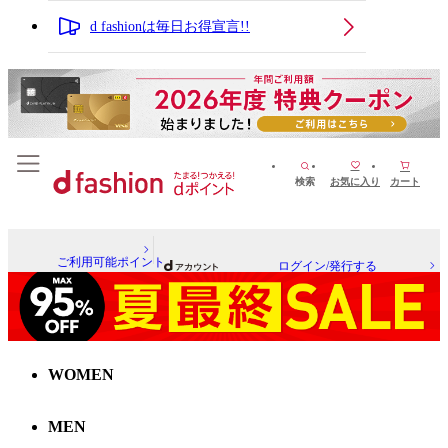
d fashionは毎日お得宣言!!
検索
お気に入り
カート
ご利用可能ポイント
ログイン/発行する
WOMEN
MEN