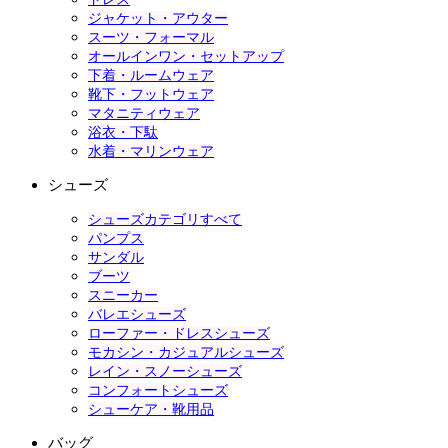
ジャケット・アウター
スーツ・フォーマル
オールインワン・セットアップ
下着・ルームウェア
靴下・フットウェア
マタニティウェア
浴衣・下駄
水着・マリンウェア
シューズ
シューズカテゴリすべて
パンプス
サンダル
ブーツ
スニーカー
バレエシューズ
ローファー・ドレスシューズ
モカシン・カジュアルシューズ
レイン・スノーシューズ
コンフォートシューズ
シューケア・靴用品
バッグ