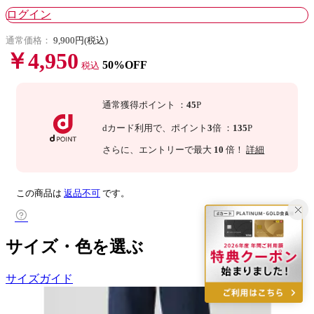
ログイン
通常価格：
9,900円(税込)
￥4,950
50%OFF
税込
通常獲得ポイント
：
45
P
dカード利用で、
ポイント
3
倍
：
135
P
さらに
、エントリーで最大
10
倍！
詳細
この商品は
返品不可
です。
サイズ・色を選ぶ
サイズガイド