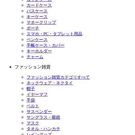
カードケース
パスケース
キーケース
マネークリップ
ポーチ
スマホ・PC・タブレット用品
ペンケース
手帳ケース・カバー
キーホルダー
チャーム
ファッション雑貨
ファッション雑貨カテゴリすべて
ネックウェア・ネクタイ
帽子
イヤーマフ
手袋
ベルト
サスペンダー
サングラス・眼鏡
マスク
タオル・ハンカチ
レイングッズ