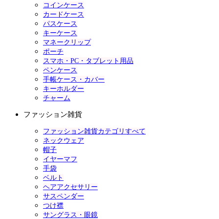
コインケース
カードケース
パスケース
キーケース
マネークリップ
ポーチ
スマホ・PC・タブレット用品
ペンケース
手帳ケース・カバー
キーホルダー
チャーム
ファッション雑貨
ファッション雑貨カテゴリすべて
ネックウェア
帽子
イヤーマフ
手袋
ベルト
ヘアアクセサリー
サスペンダー
つけ襟
サングラス・眼鏡