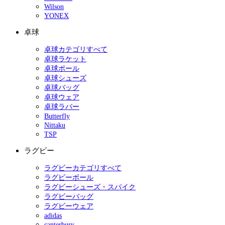
Wilson
YONEX
卓球
卓球カテゴリすべて
卓球ラケット
卓球ボール
卓球シューズ
卓球バッグ
卓球ウェア
卓球ラバー
Butterfly
Nittaku
TSP
ラグビー
ラグビーカテゴリすべて
ラグビーボール
ラグビーシューズ・スパイク
ラグビーバッグ
ラグビーウェア
adidas
canterbury