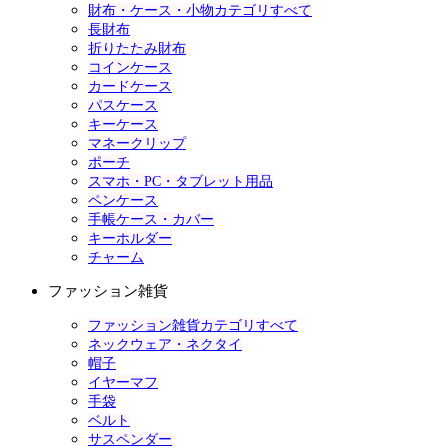
財布・ケース・小物カテゴリすべて
長財布
折りたたみ財布
コインケース
カードケース
パスケース
キーケース
マネークリップ
ポーチ
スマホ・PC・タブレット用品
ペンケース
手帳ケース・カバー
キーホルダー
チャーム
ファッション雑貨
ファッション雑貨カテゴリすべて
ネックウェア・ネクタイ
帽子
イヤーマフ
手袋
ベルト
サスペンダー