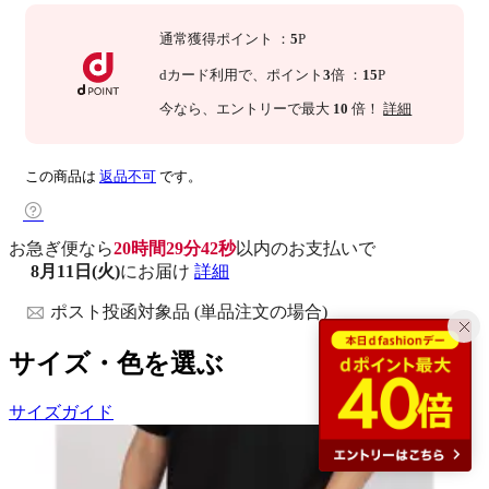
通常獲得ポイント
：
5
P
dカード利用で、
ポイント
3
倍
：
15
P
今なら
、エントリーで最大
10
倍！
詳細
この商品は
返品不可
です。
お急ぎ便なら
20時間29分41秒
以内
のお支払いで
8月11日(火)
にお届け
詳細
ポスト投函対象品 (単品注文の場合)
サイズ・色を選ぶ
サイズガイド