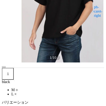
1
/
10
1
black
M
○
L
×
バリエーション