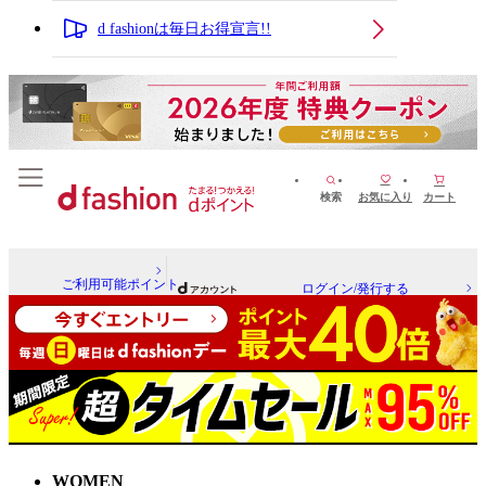
d fashionは毎日お得宣言!!
検索
お気に入り
カート
ご利用可能ポイント
ログイン/発行する
WOMEN