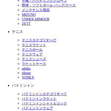
守備・バッティンググローブ
野球・ソフトボール バッグ/ケース
メンテナンス用品
MIZUNO
UNDER ARMOUR
ZETT
テニス
テニスカテゴリすべて
テニスラケット
テニスボール
テニスウェア
テニスシューズ
ラケットケース
adidas
ellesse
YONEX
バドミントン
バドミントンカテゴリすべて
バドミントンラケット
バドミントンシャトルコック
バドミントンウェア