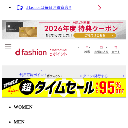
d fashionは毎日お得宣言!!
検索
お気に入り
カート
ご利用可能ポイント
ログイン/発行する
WOMEN
MEN