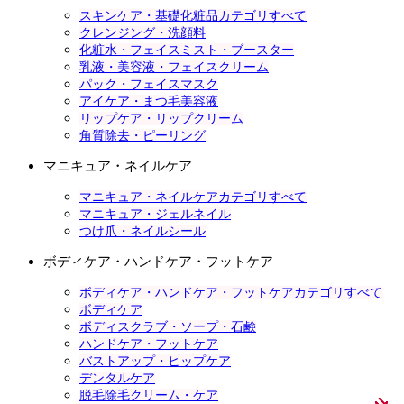
スキンケア・基礎化粧品カテゴリすべて
クレンジング・洗顔料
化粧水・フェイスミスト・ブースター
乳液・美容液・フェイスクリーム
パック・フェイスマスク
アイケア・まつ毛美容液
リップケア・リップクリーム
角質除去・ピーリング
マニキュア・ネイルケア
マニキュア・ネイルケアカテゴリすべて
マニキュア・ジェルネイル
つけ爪・ネイルシール
ボディケア・ハンドケア・フットケア
ボディケア・ハンドケア・フットケアカテゴリすべて
ボディケア
ボディスクラブ・ソープ・石鹸
ハンドケア・フットケア
バストアップ・ヒップケア
デンタルケア
脱毛除毛クリーム・ケア