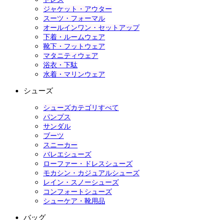
ジャケット・アウター
スーツ・フォーマル
オールインワン・セットアップ
下着・ルームウェア
靴下・フットウェア
マタニティウェア
浴衣・下駄
水着・マリンウェア
シューズ
シューズカテゴリすべて
パンプス
サンダル
ブーツ
スニーカー
バレエシューズ
ローファー・ドレスシューズ
モカシン・カジュアルシューズ
レイン・スノーシューズ
コンフォートシューズ
シューケア・靴用品
バッグ