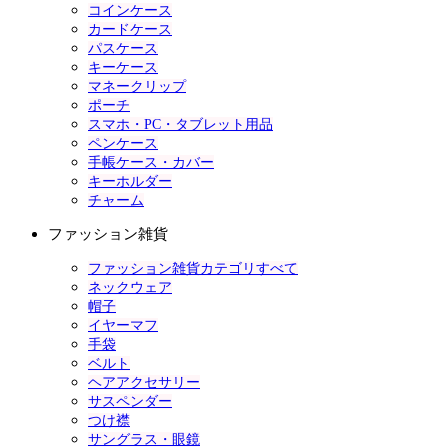
コインケース
カードケース
パスケース
キーケース
マネークリップ
ポーチ
スマホ・PC・タブレット用品
ペンケース
手帳ケース・カバー
キーホルダー
チャーム
ファッション雑貨
ファッション雑貨カテゴリすべて
ネックウェア
帽子
イヤーマフ
手袋
ベルト
ヘアアクセサリー
サスペンダー
つけ襟
サングラス・眼鏡