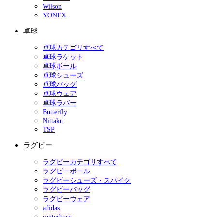
Wilson
YONEX
卓球
卓球カテゴリすべて
卓球ラケット
卓球ボール
卓球シューズ
卓球バッグ
卓球ウェア
卓球ラバー
Butterfly
Nittaku
TSP
ラグビー
ラグビーカテゴリすべて
ラグビーボール
ラグビーシューズ・スパイク
ラグビーバッグ
ラグビーウェア
adidas
canterbury