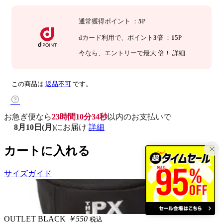
通常獲得ポイント
：
5
P
dカード利用で、
ポイント
3
倍
：
15
P
今なら
、エントリーで最大
倍！
詳細
この商品は
返品不可
です。
お急ぎ便なら
23時間10分33秒
以内
のお支払いで
8月10日(月)
にお届け
詳細
カートに入れる
サイズガイド
OUTLET
BLACK
￥550
税込