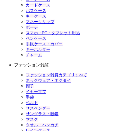
カードケース
パスケース
キーケース
マネークリップ
ポーチ
スマホ・PC・タブレット用品
ペンケース
手帳ケース・カバー
キーホルダー
チャーム
ファッション雑貨
ファッション雑貨カテゴリすべて
ネックウェア・ネクタイ
帽子
イヤーマフ
手袋
ベルト
サスペンダー
サングラス・眼鏡
マスク
タオル・ハンカチ
レイングッズ