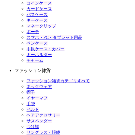
コインケース
カードケース
パスケース
キーケース
マネークリップ
ポーチ
スマホ・PC・タブレット用品
ペンケース
手帳ケース・カバー
キーホルダー
チャーム
ファッション雑貨
ファッション雑貨カテゴリすべて
ネックウェア
帽子
イヤーマフ
手袋
ベルト
ヘアアクセサリー
サスペンダー
つけ襟
サングラス・眼鏡