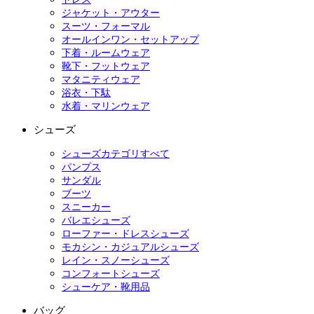
ジャケット・アウター
スーツ・フォーマル
オールインワン・セットアップ
下着・ルームウェア
靴下・フットウェア
マタニティウェア
浴衣・下駄
水着・マリンウェア
シューズ
シューズカテゴリすべて
パンプス
サンダル
ブーツ
スニーカー
バレエシューズ
ローファー・ドレスシューズ
モカシン・カジュアルシューズ
レイン・スノーシューズ
コンフォートシューズ
シューケア・靴用品
バッグ