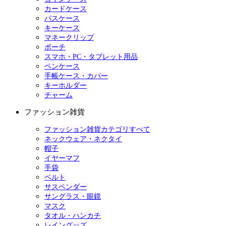
カードケース
パスケース
キーケース
マネークリップ
ポーチ
スマホ・PC・タブレット用品
ペンケース
手帳ケース・カバー
キーホルダー
チャーム
ファッション雑貨
ファッション雑貨カテゴリすべて
ネックウェア・ネクタイ
帽子
イヤーマフ
手袋
ベルト
サスペンダー
サングラス・眼鏡
マスク
タオル・ハンカチ
レイングッズ