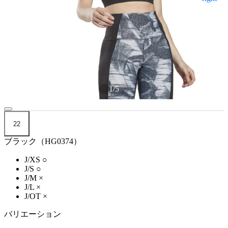
1
/
5
22
ブラック（HG0374）
J/XS
○
J/S
○
J/M
×
J/L
×
J/OT
×
バリエーション