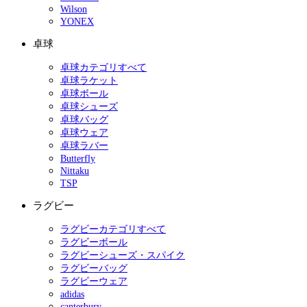
Wilson
YONEX
卓球
卓球カテゴリすべて
卓球ラケット
卓球ボール
卓球シューズ
卓球バッグ
卓球ウェア
卓球ラバー
Butterfly
Nittaku
TSP
ラグビー
ラグビーカテゴリすべて
ラグビーボール
ラグビーシューズ・スパイク
ラグビーバッグ
ラグビーウェア
adidas
canterbury