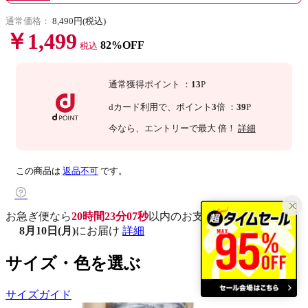
通常価格：
8,490円(税込)
￥1,499
82%OFF
税込
通常獲得ポイント
：
13
P
dカード利用で、
ポイント
3
倍
：
39
P
今なら
、エントリーで最大
倍！
詳細
この商品は
返品不可
です。
お急ぎ便なら
20時間23分06秒
以内
のお支払いで
8月10日(月)
にお届け
詳細
サイズ・色を選ぶ
サイズガイド