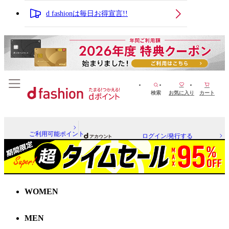
d fashionは毎日お得宣言!!
検索
お気に入り
カート
ご利用可能ポイント
ログイン/発行する
WOMEN
MEN