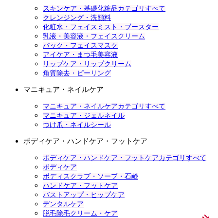
スキンケア・基礎化粧品カテゴリすべて
クレンジング・洗顔料
化粧水・フェイスミスト・ブースター
乳液・美容液・フェイスクリーム
パック・フェイスマスク
アイケア・まつ毛美容液
リップケア・リップクリーム
角質除去・ピーリング
マニキュア・ネイルケア
マニキュア・ネイルケアカテゴリすべて
マニキュア・ジェルネイル
つけ爪・ネイルシール
ボディケア・ハンドケア・フットケア
ボディケア・ハンドケア・フットケアカテゴリすべて
ボディケア
ボディスクラブ・ソープ・石鹸
ハンドケア・フットケア
バストアップ・ヒップケア
デンタルケア
脱毛除毛クリーム・ケア