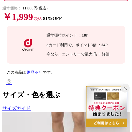
通常価格：
11,000円(税込)
￥1,999
81%OFF
税込
通常獲得ポイント
：
18
P
dカード利用で、
ポイント
3
倍
：
54
P
今なら
、エントリーで最大
倍！
詳細
この商品は
返品不可
です。
サイズ・色を選ぶ
サイズガイド