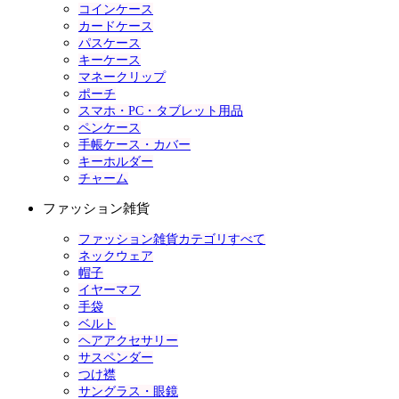
コインケース
カードケース
パスケース
キーケース
マネークリップ
ポーチ
スマホ・PC・タブレット用品
ペンケース
手帳ケース・カバー
キーホルダー
チャーム
ファッション雑貨
ファッション雑貨カテゴリすべて
ネックウェア
帽子
イヤーマフ
手袋
ベルト
ヘアアクセサリー
サスペンダー
つけ襟
サングラス・眼鏡