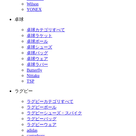
Wilson
YONEX
卓球
卓球カテゴリすべて
卓球ラケット
卓球ボール
卓球シューズ
卓球バッグ
卓球ウェア
卓球ラバー
Butterfly
Nittaku
TSP
ラグビー
ラグビーカテゴリすべて
ラグビーボール
ラグビーシューズ・スパイク
ラグビーバッグ
ラグビーウェア
adidas
canterbury