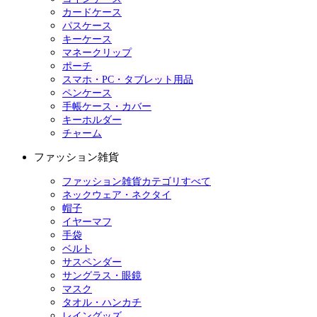
カードケース
パスケース
キーケース
マネークリップ
ポーチ
スマホ・PC・タブレット用品
ペンケース
手帳ケース・カバー
キーホルダー
チャーム
ファッション雑貨
ファッション雑貨カテゴリすべて
ネックウェア・ネクタイ
帽子
イヤーマフ
手袋
ベルト
サスペンダー
サングラス・眼鏡
マスク
タオル・ハンカチ
レイングッズ