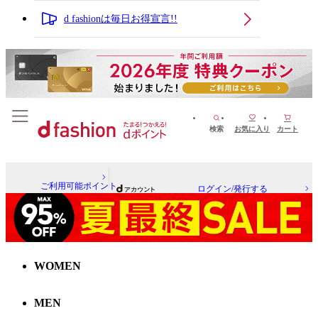
d fashionは毎日お得宣言!!
検索
お気に入り
カート
ご利用可能ポイント
ログイン/発行する
WOMEN
MEN