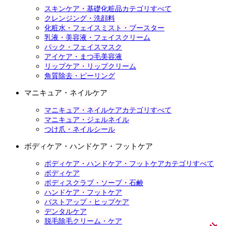
スキンケア・基礎化粧品カテゴリすべて
クレンジング・洗顔料
化粧水・フェイスミスト・ブースター
乳液・美容液・フェイスクリーム
パック・フェイスマスク
アイケア・まつ毛美容液
リップケア・リップクリーム
角質除去・ピーリング
マニキュア・ネイルケア
マニキュア・ネイルケアカテゴリすべて
マニキュア・ジェルネイル
つけ爪・ネイルシール
ボディケア・ハンドケア・フットケア
ボディケア・ハンドケア・フットケアカテゴリすべて
ボディケア
ボディスクラブ・ソープ・石鹸
ハンドケア・フットケア
バストアップ・ヒップケア
デンタルケア
脱毛除毛クリーム・ケア