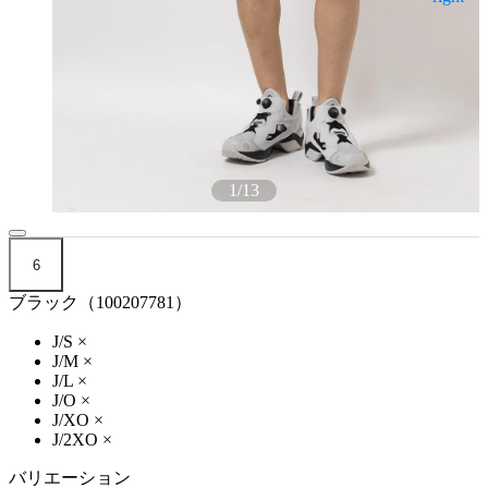
1
/
13
6
ブラック（100207781）
J/S
×
J/M
×
J/L
×
J/O
×
J/XO
×
J/2XO
×
バリエーション