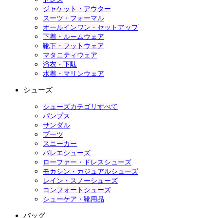
ジャケット・アウター
スーツ・フォーマル
オールインワン・セットアップ
下着・ルームウェア
靴下・フットウェア
マタニティウェア
浴衣・下駄
水着・マリンウェア
シューズ
シューズカテゴリすべて
パンプス
サンダル
ブーツ
スニーカー
バレエシューズ
ローファー・ドレスシューズ
モカシン・カジュアルシューズ
レイン・スノーシューズ
コンフォートシューズ
シューケア・靴用品
バッグ