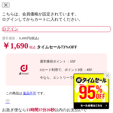
こちらは、会員価格が設定されています。
ログインしてからカートに入れてください。
ログイン
通常価格：
6,490円(税込)
￥1,690
タイムセール73%OFF
税込
通常獲得ポイント
：
15
P
dカード利用で、
ポイント
3
倍
：
45
P
今なら
、エントリーで最大
倍！
詳細
この商品は
返品不可
です。
お急ぎ便なら
11時間37分25秒
以内
のお支払いで