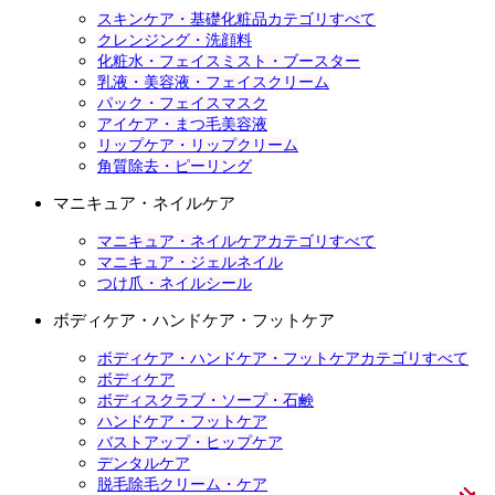
スキンケア・基礎化粧品カテゴリすべて
クレンジング・洗顔料
化粧水・フェイスミスト・ブースター
乳液・美容液・フェイスクリーム
パック・フェイスマスク
アイケア・まつ毛美容液
リップケア・リップクリーム
角質除去・ピーリング
マニキュア・ネイルケア
マニキュア・ネイルケアカテゴリすべて
マニキュア・ジェルネイル
つけ爪・ネイルシール
ボディケア・ハンドケア・フットケア
ボディケア・ハンドケア・フットケアカテゴリすべて
ボディケア
ボディスクラブ・ソープ・石鹸
ハンドケア・フットケア
バストアップ・ヒップケア
デンタルケア
脱毛除毛クリーム・ケア