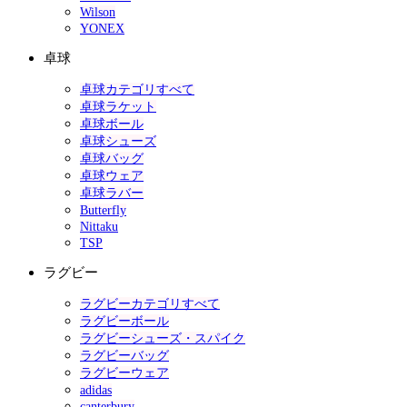
Wilson
YONEX
卓球
卓球カテゴリすべて
卓球ラケット
卓球ボール
卓球シューズ
卓球バッグ
卓球ウェア
卓球ラバー
Butterfly
Nittaku
TSP
ラグビー
ラグビーカテゴリすべて
ラグビーボール
ラグビーシューズ・スパイク
ラグビーバッグ
ラグビーウェア
adidas
canterbury