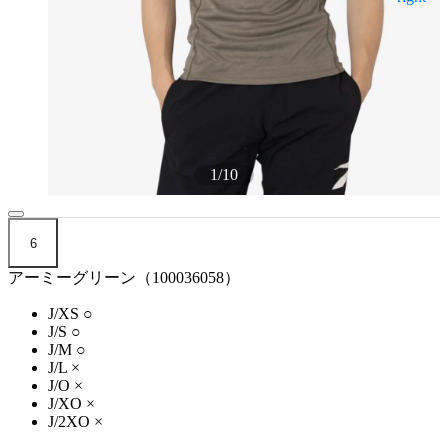
1
/
10
6
アーミーグリーン（100036058）
J/XS
○
J/S
○
J/M
○
J/L
×
J/O
×
J/XO
×
J/2XO
×