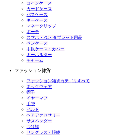
コインケース
カードケース
パスケース
キーケース
マネークリップ
ポーチ
スマホ・PC・タブレット用品
ペンケース
手帳ケース・カバー
キーホルダー
チャーム
ファッション雑貨
ファッション雑貨カテゴリすべて
ネックウェア
帽子
イヤーマフ
手袋
ベルト
ヘアアクセサリー
サスペンダー
つけ襟
サングラス・眼鏡