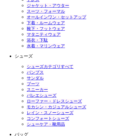
ジャケット・アウター
スーツ・フォーマル
オールインワン・セットアップ
下着・ルームウェア
靴下・フットウェア
マタニティウェア
浴衣・下駄
水着・マリンウェア
シューズ
シューズカテゴリすべて
パンプス
サンダル
ブーツ
スニーカー
バレエシューズ
ローファー・ドレスシューズ
モカシン・カジュアルシューズ
レイン・スノーシューズ
コンフォートシューズ
シューケア・靴用品
バッグ