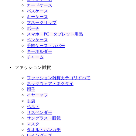
カードケース
パスケース
キーケース
マネークリップ
ポーチ
スマホ・PC・タブレット用品
ペンケース
手帳ケース・カバー
キーホルダー
チャーム
ファッション雑貨
ファッション雑貨カテゴリすべて
ネックウェア・ネクタイ
帽子
イヤーマフ
手袋
ベルト
サスペンダー
サングラス・眼鏡
マスク
タオル・ハンカチ
レイングッズ