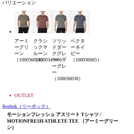
バリエーション
クラシ
ソリッ
ベクタ
アーミ
ックマ
ドダー
ーネイ
ーグリ
ルーン
クグレ
ビー
ーン
（100034500）
ーヘザ
（100036065）
（100036058）
ーグレ
ー
（100036038）
OUTLET
Reebok
（リーボック）
モーションフレッシュ アスリート Tシャツ /
MOTIONFRESH ATHLETE TEE （アーミーグリー
ン）