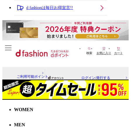
d fashionは毎日お得宣言!!
検索
お気に入り
カート
ご利用可能ポイント
ログイン/発行する
WOMEN
MEN