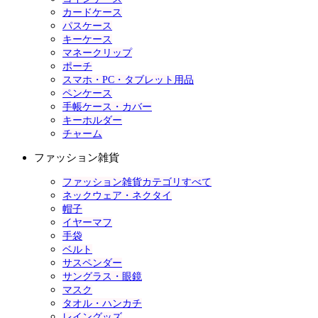
カードケース
パスケース
キーケース
マネークリップ
ポーチ
スマホ・PC・タブレット用品
ペンケース
手帳ケース・カバー
キーホルダー
チャーム
ファッション雑貨
ファッション雑貨カテゴリすべて
ネックウェア・ネクタイ
帽子
イヤーマフ
手袋
ベルト
サスペンダー
サングラス・眼鏡
マスク
タオル・ハンカチ
レイングッズ