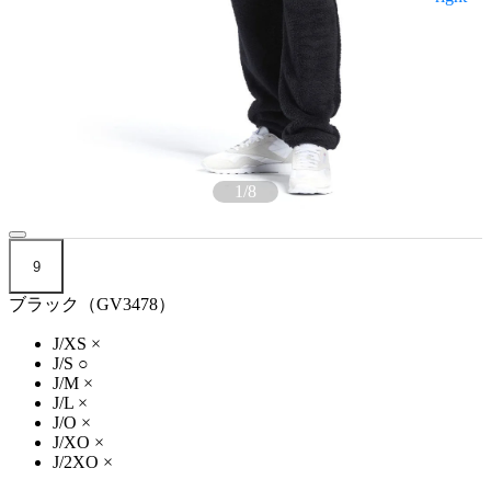
1
/
8
9
ブラック（GV3478）
J/XS
×
J/S
○
J/M
×
J/L
×
J/O
×
J/XO
×
J/2XO
×