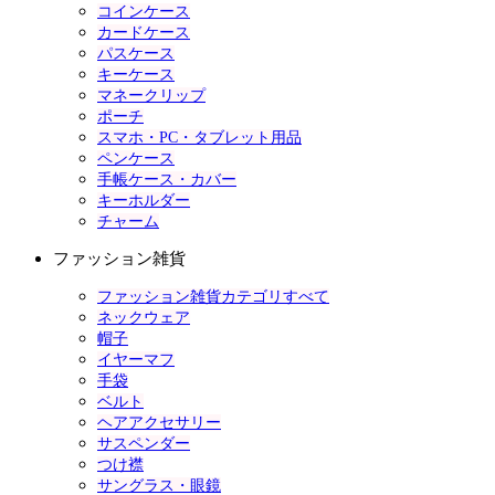
コインケース
カードケース
パスケース
キーケース
マネークリップ
ポーチ
スマホ・PC・タブレット用品
ペンケース
手帳ケース・カバー
キーホルダー
チャーム
ファッション雑貨
ファッション雑貨カテゴリすべて
ネックウェア
帽子
イヤーマフ
手袋
ベルト
ヘアアクセサリー
サスペンダー
つけ襟
サングラス・眼鏡