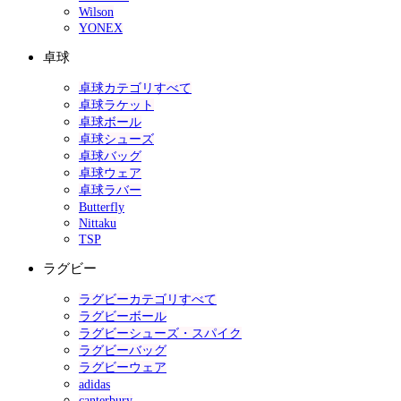
Wilson
YONEX
卓球
卓球カテゴリすべて
卓球ラケット
卓球ボール
卓球シューズ
卓球バッグ
卓球ウェア
卓球ラバー
Butterfly
Nittaku
TSP
ラグビー
ラグビーカテゴリすべて
ラグビーボール
ラグビーシューズ・スパイク
ラグビーバッグ
ラグビーウェア
adidas
canterbury