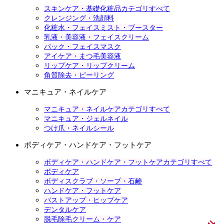
スキンケア・基礎化粧品カテゴリすべて
クレンジング・洗顔料
化粧水・フェイスミスト・ブースター
乳液・美容液・フェイスクリーム
パック・フェイスマスク
アイケア・まつ毛美容液
リップケア・リップクリーム
角質除去・ピーリング
マニキュア・ネイルケア
マニキュア・ネイルケアカテゴリすべて
マニキュア・ジェルネイル
つけ爪・ネイルシール
ボディケア・ハンドケア・フットケア
ボディケア・ハンドケア・フットケアカテゴリすべて
ボディケア
ボディスクラブ・ソープ・石鹸
ハンドケア・フットケア
バストアップ・ヒップケア
デンタルケア
脱毛除毛クリーム・ケア