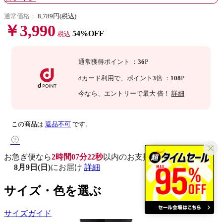
通常価格：
8,789円(税込)
￥3,990
54%OFF
税込
通常獲得ポイント
：
36
P
dカード利用で、
ポイント
3
倍
：
108
P
今なら
、エントリーで最大
倍！
詳細
この商品は
返品不可
です。
お急ぎ便なら
2時間07分21秒
以内
のお支払いで
8月9日(日)
にお届け
詳細
サイズ・色を選ぶ
サイズガイド