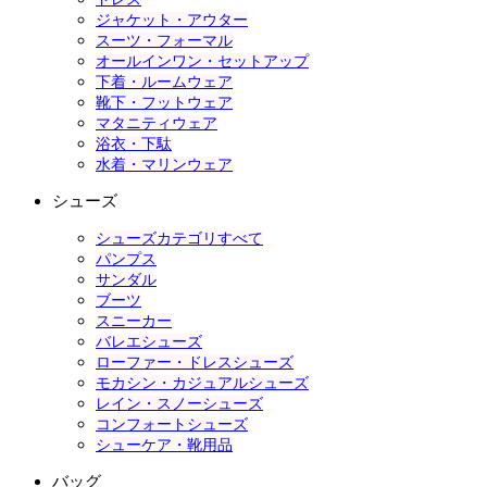
ジャケット・アウター
スーツ・フォーマル
オールインワン・セットアップ
下着・ルームウェア
靴下・フットウェア
マタニティウェア
浴衣・下駄
水着・マリンウェア
シューズ
シューズカテゴリすべて
パンプス
サンダル
ブーツ
スニーカー
バレエシューズ
ローファー・ドレスシューズ
モカシン・カジュアルシューズ
レイン・スノーシューズ
コンフォートシューズ
シューケア・靴用品
バッグ