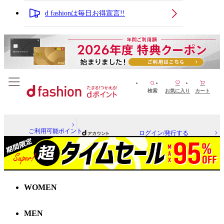
d fashionは毎日お得宣言!!
検索
お気に入り
カート
ご利用可能ポイント
ログイン/発行する
WOMEN
MEN