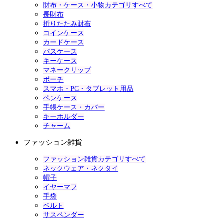
財布・ケース・小物カテゴリすべて
長財布
折りたたみ財布
コインケース
カードケース
パスケース
キーケース
マネークリップ
ポーチ
スマホ・PC・タブレット用品
ペンケース
手帳ケース・カバー
キーホルダー
チャーム
ファッション雑貨
ファッション雑貨カテゴリすべて
ネックウェア・ネクタイ
帽子
イヤーマフ
手袋
ベルト
サスペンダー