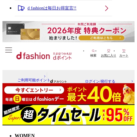
d fashionは毎日お得宣言!!
検索
お気に入り
カート
ご利用可能ポイント
ログイン/発行する
WOMEN