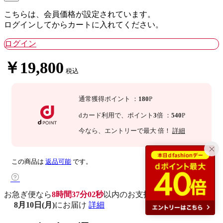
こちらは、会員価格が設定されています。
ログインしてからカートに入れてください。
ログイン
￥19,800
税込
通常獲得ポイント
：
180
P
dカード利用で、
ポイント
3
倍
：
540
P
今なら
、エントリーで最大
倍！
詳細
この商品は
返品可能
です。
お急ぎ便なら
8時間37分01秒
以内
のお支払いで
8月10日(月)
にお届け
詳細