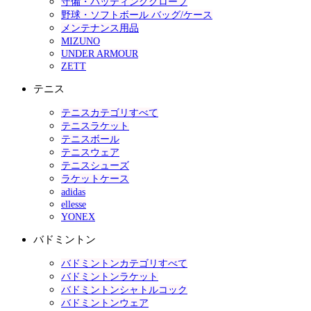
守備・バッティンググローブ
野球・ソフトボール バッグ/ケース
メンテナンス用品
MIZUNO
UNDER ARMOUR
ZETT
テニス
テニスカテゴリすべて
テニスラケット
テニスボール
テニスウェア
テニスシューズ
ラケットケース
adidas
ellesse
YONEX
バドミントン
バドミントンカテゴリすべて
バドミントンラケット
バドミントンシャトルコック
バドミントンウェア