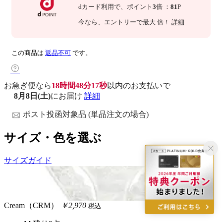
dカード利用で、
ポイント
3
倍
：
81
P
今なら
、エントリーで最大
倍！
詳細
この商品は
返品不可
です。
お急ぎ便なら
18時間48分16秒
以内
のお支払いで
8月8日(土)
にお届け
詳細
ポスト投函対象品 (単品注文の場合)
サイズ・色を選ぶ
サイズガイド
Cream（CRM）
￥2,970
税込