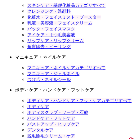
スキンケア・基礎化粧品カテゴリすべて
クレンジング・洗顔料
化粧水・フェイスミスト・ブースター
乳液・美容液・フェイスクリーム
パック・フェイスマスク
アイケア・まつ毛美容液
リップケア・リップクリーム
角質除去・ピーリング
マニキュア・ネイルケア
マニキュア・ネイルケアカテゴリすべて
マニキュア・ジェルネイル
つけ爪・ネイルシール
ボディケア・ハンドケア・フットケア
ボディケア・ハンドケア・フットケアカテゴリすべて
ボディケア
ボディスクラブ・ソープ・石鹸
ハンドケア・フットケア
バストアップ・ヒップケア
デンタルケア
脱毛除毛クリーム・ケア