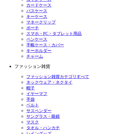
カードケース
パスケース
キーケース
マネークリップ
ポーチ
スマホ・PC・タブレット用品
ペンケース
手帳ケース・カバー
キーホルダー
チャーム
ファッション雑貨
ファッション雑貨カテゴリすべて
ネックウェア・ネクタイ
帽子
イヤーマフ
手袋
ベルト
サスペンダー
サングラス・眼鏡
マスク
タオル・ハンカチ
レイングッズ