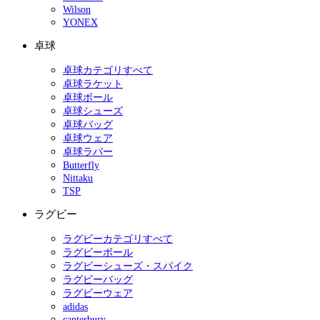
Wilson
YONEX
卓球
卓球カテゴリすべて
卓球ラケット
卓球ボール
卓球シューズ
卓球バッグ
卓球ウェア
卓球ラバー
Butterfly
Nittaku
TSP
ラグビー
ラグビーカテゴリすべて
ラグビーボール
ラグビーシューズ・スパイク
ラグビーバッグ
ラグビーウェア
adidas
canterbury