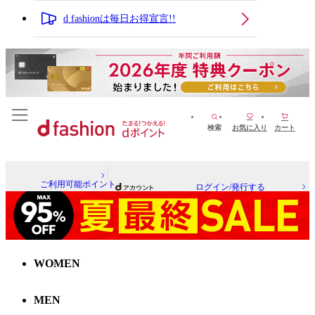
d fashionは毎日お得宣言!!
検索
お気に入り
カート
ご利用可能ポイント
ログイン/発行する
WOMEN
MEN