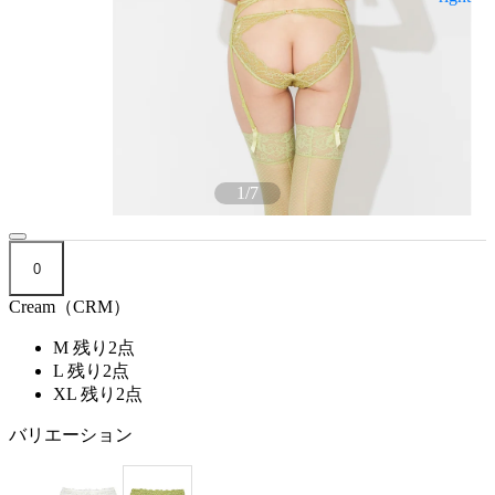
1
/
7
0
Cream（CRM）
M
残り2点
L
残り2点
XL
残り2点
バリエーション