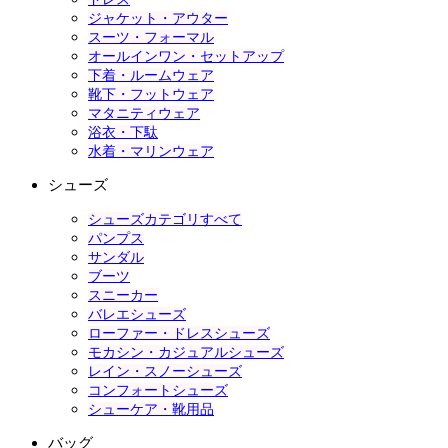
ジャケット・アウター
スーツ・フォーマル
オールインワン・セットアップ
下着・ルームウェア
靴下・フットウェア
マタニティウェア
浴衣・下駄
水着・マリンウェア
シューズ
シューズカテゴリすべて
パンプス
サンダル
ブーツ
スニーカー
バレエシューズ
ローファー・ドレスシューズ
モカシン・カジュアルシューズ
レイン・スノーシューズ
コンフォートシューズ
シューケア・靴用品
バッグ