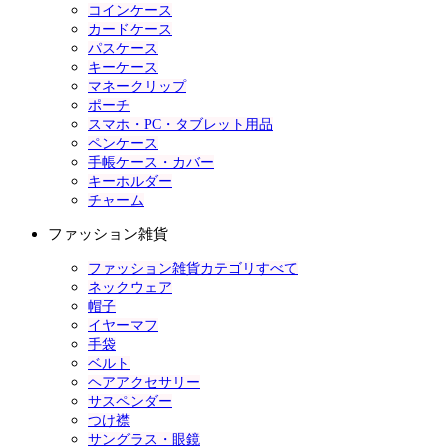
コインケース
カードケース
パスケース
キーケース
マネークリップ
ポーチ
スマホ・PC・タブレット用品
ペンケース
手帳ケース・カバー
キーホルダー
チャーム
ファッション雑貨
ファッション雑貨カテゴリすべて
ネックウェア
帽子
イヤーマフ
手袋
ベルト
ヘアアクセサリー
サスペンダー
つけ襟
サングラス・眼鏡