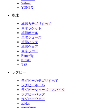
Wilson
YONEX
卓球
卓球カテゴリすべて
卓球ラケット
卓球ボール
卓球シューズ
卓球バッグ
卓球ウェア
卓球ラバー
Butterfly
Nittaku
TSP
ラグビー
ラグビーカテゴリすべて
ラグビーボール
ラグビーシューズ・スパイク
ラグビーバッグ
ラグビーウェア
adidas
canterbury