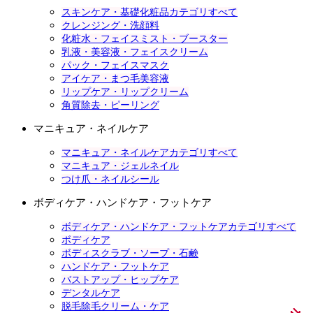
スキンケア・基礎化粧品カテゴリすべて
クレンジング・洗顔料
化粧水・フェイスミスト・ブースター
乳液・美容液・フェイスクリーム
パック・フェイスマスク
アイケア・まつ毛美容液
リップケア・リップクリーム
角質除去・ピーリング
マニキュア・ネイルケア
マニキュア・ネイルケアカテゴリすべて
マニキュア・ジェルネイル
つけ爪・ネイルシール
ボディケア・ハンドケア・フットケア
ボディケア・ハンドケア・フットケアカテゴリすべて
ボディケア
ボディスクラブ・ソープ・石鹸
ハンドケア・フットケア
バストアップ・ヒップケア
デンタルケア
脱毛除毛クリーム・ケア