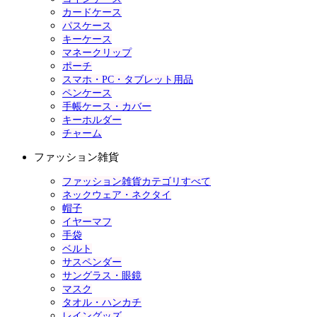
カードケース
パスケース
キーケース
マネークリップ
ポーチ
スマホ・PC・タブレット用品
ペンケース
手帳ケース・カバー
キーホルダー
チャーム
ファッション雑貨
ファッション雑貨カテゴリすべて
ネックウェア・ネクタイ
帽子
イヤーマフ
手袋
ベルト
サスペンダー
サングラス・眼鏡
マスク
タオル・ハンカチ
レイングッズ