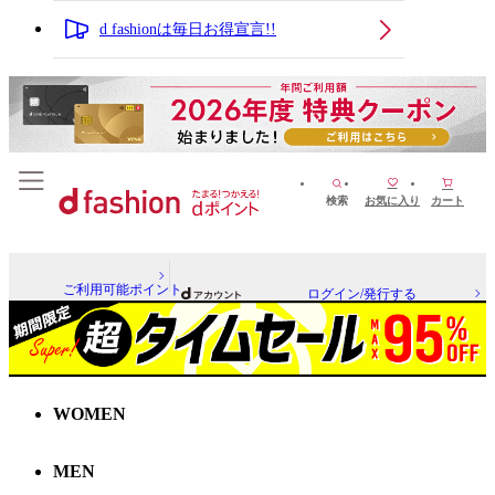
d fashionは毎日お得宣言!!
検索
お気に入り
カート
ご利用可能ポイント
ログイン/発行する
WOMEN
MEN