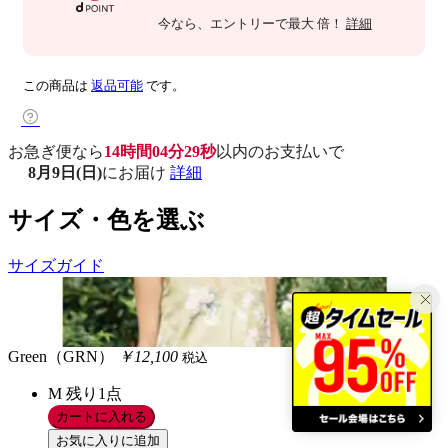
今なら
、エントリーで最大
倍！
詳細
この商品は
返品可能
です。
お急ぎ便なら
14時間04分28秒
以内
のお支払いで
8月9日(日)
にお届け
詳細
サイズ・色を選ぶ
サイズガイド
Green（GRN）
￥12,100
税込
M
残り1点
カートに入れる
お気に入りに追加