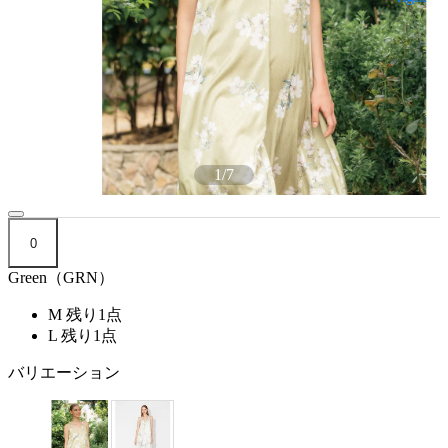
1
/
7
0
Green（GRN）
M
残り1点
L
残り1点
バリエーション