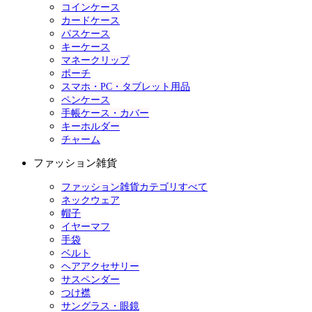
コインケース
カードケース
パスケース
キーケース
マネークリップ
ポーチ
スマホ・PC・タブレット用品
ペンケース
手帳ケース・カバー
キーホルダー
チャーム
ファッション雑貨
ファッション雑貨カテゴリすべて
ネックウェア
帽子
イヤーマフ
手袋
ベルト
ヘアアクセサリー
サスペンダー
つけ襟
サングラス・眼鏡