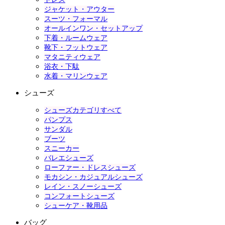
ジャケット・アウター
スーツ・フォーマル
オールインワン・セットアップ
下着・ルームウェア
靴下・フットウェア
マタニティウェア
浴衣・下駄
水着・マリンウェア
シューズ
シューズカテゴリすべて
パンプス
サンダル
ブーツ
スニーカー
バレエシューズ
ローファー・ドレスシューズ
モカシン・カジュアルシューズ
レイン・スノーシューズ
コンフォートシューズ
シューケア・靴用品
バッグ