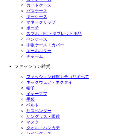
カードケース
パスケース
キーケース
マネークリップ
ポーチ
スマホ・PC・タブレット用品
ペンケース
手帳ケース・カバー
キーホルダー
チャーム
ファッション雑貨
ファッション雑貨カテゴリすべて
ネックウェア・ネクタイ
帽子
イヤーマフ
手袋
ベルト
サスペンダー
サングラス・眼鏡
マスク
タオル・ハンカチ
レイングッズ