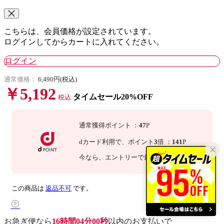
こちらは、会員価格が設定されています。
ログインしてからカートに入れてください。
ログイン
通常価格：
6,490円(税込)
￥5,192
タイムセール20%OFF
税込
通常獲得ポイント
：
47
P
dカード利用で、
ポイント
3
倍
：
141
P
今なら
、エントリーで最大
倍！
詳細
この商品は
返品不可
です。
お急ぎ便なら
16時間03分59秒
以内
のお支払いで