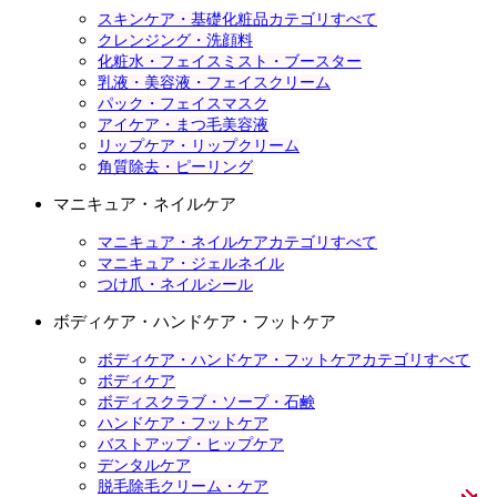
スキンケア・基礎化粧品カテゴリすべて
クレンジング・洗顔料
化粧水・フェイスミスト・ブースター
乳液・美容液・フェイスクリーム
パック・フェイスマスク
アイケア・まつ毛美容液
リップケア・リップクリーム
角質除去・ピーリング
マニキュア・ネイルケア
マニキュア・ネイルケアカテゴリすべて
マニキュア・ジェルネイル
つけ爪・ネイルシール
ボディケア・ハンドケア・フットケア
ボディケア・ハンドケア・フットケアカテゴリすべて
ボディケア
ボディスクラブ・ソープ・石鹸
ハンドケア・フットケア
バストアップ・ヒップケア
デンタルケア
脱毛除毛クリーム・ケア