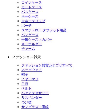
コインケース
カードケース
パスケース
キーケース
マネークリップ
ポーチ
スマホ・PC・タブレット用品
ペンケース
手帳ケース・カバー
キーホルダー
チャーム
ファッション雑貨
ファッション雑貨カテゴリすべて
ネックウェア
帽子
イヤーマフ
手袋
ベルト
ヘアアクセサリー
サスペンダー
つけ襟
サングラス・眼鏡