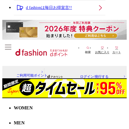
d fashionは毎日お得宣言!!
検索
お気に入り
カート
ご利用可能ポイント
ログイン/発行する
WOMEN
MEN