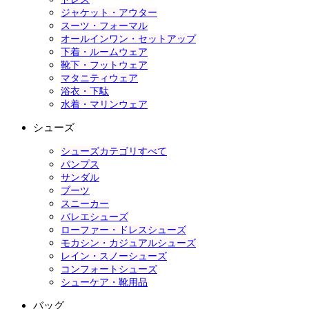
ジャケット・アウター
スーツ・フォーマル
オールインワン・セットアップ
下着・ルームウェア
靴下・フットウェア
マタニティウェア
浴衣・下駄
水着・マリンウェア
シューズ
シューズカテゴリすべて
パンプス
サンダル
ブーツ
スニーカー
バレエシューズ
ローファー・ドレスシューズ
モカシン・カジュアルシューズ
レイン・スノーシューズ
コンフォートシューズ
シューケア・靴用品
バッグ