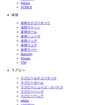
Wilson
YONEX
卓球
卓球カテゴリすべて
卓球ラケット
卓球ボール
卓球シューズ
卓球バッグ
卓球ウェア
卓球ラバー
Butterfly
Nittaku
TSP
ラグビー
ラグビーカテゴリすべて
ラグビーボール
ラグビーシューズ・スパイク
ラグビーバッグ
ラグビーウェア
adidas
canterbury