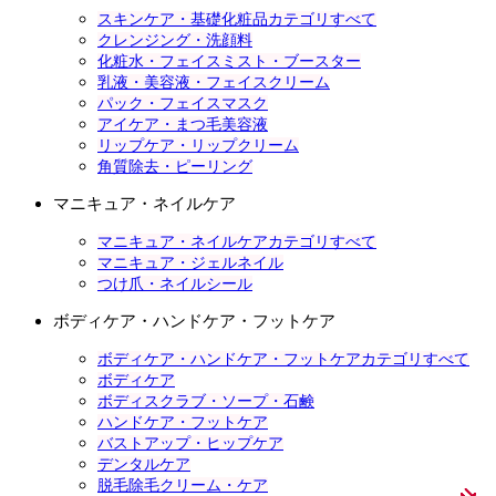
スキンケア・基礎化粧品カテゴリすべて
クレンジング・洗顔料
化粧水・フェイスミスト・ブースター
乳液・美容液・フェイスクリーム
パック・フェイスマスク
アイケア・まつ毛美容液
リップケア・リップクリーム
角質除去・ピーリング
マニキュア・ネイルケア
マニキュア・ネイルケアカテゴリすべて
マニキュア・ジェルネイル
つけ爪・ネイルシール
ボディケア・ハンドケア・フットケア
ボディケア・ハンドケア・フットケアカテゴリすべて
ボディケア
ボディスクラブ・ソープ・石鹸
ハンドケア・フットケア
バストアップ・ヒップケア
デンタルケア
脱毛除毛クリーム・ケア