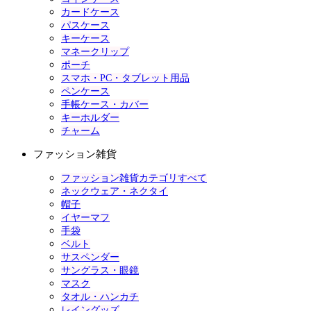
カードケース
パスケース
キーケース
マネークリップ
ポーチ
スマホ・PC・タブレット用品
ペンケース
手帳ケース・カバー
キーホルダー
チャーム
ファッション雑貨
ファッション雑貨カテゴリすべて
ネックウェア・ネクタイ
帽子
イヤーマフ
手袋
ベルト
サスペンダー
サングラス・眼鏡
マスク
タオル・ハンカチ
レイングッズ