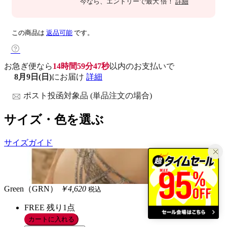
今なら
、エントリーで最大
倍！
詳細
この商品は
返品可能
です。
お急ぎ便なら
14時間59分46秒
以内
のお支払いで
8月9日(日)
にお届け
詳細
ポスト投函対象品 (単品注文の場合)
サイズ・色を選ぶ
サイズガイド
Green（GRN）
￥4,620
税込
FREE
残り1点
カートに入れる