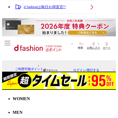
d fashionは毎日お得宣言!!
検索
お気に入り
カート
ご利用可能ポイント
ログイン/発行する
WOMEN
MEN