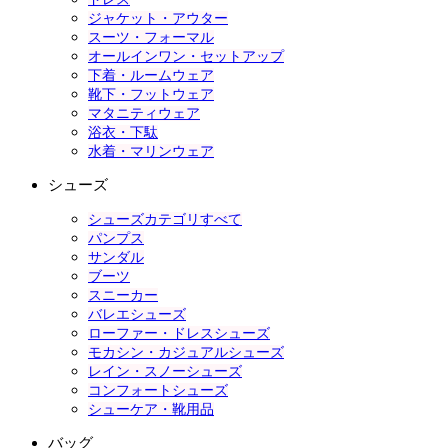
ジャケット・アウター
スーツ・フォーマル
オールインワン・セットアップ
下着・ルームウェア
靴下・フットウェア
マタニティウェア
浴衣・下駄
水着・マリンウェア
シューズ
シューズカテゴリすべて
パンプス
サンダル
ブーツ
スニーカー
バレエシューズ
ローファー・ドレスシューズ
モカシン・カジュアルシューズ
レイン・スノーシューズ
コンフォートシューズ
シューケア・靴用品
バッグ