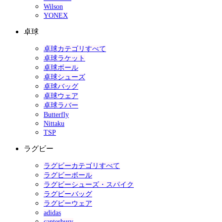
Wilson
YONEX
卓球
卓球カテゴリすべて
卓球ラケット
卓球ボール
卓球シューズ
卓球バッグ
卓球ウェア
卓球ラバー
Butterfly
Nittaku
TSP
ラグビー
ラグビーカテゴリすべて
ラグビーボール
ラグビーシューズ・スパイク
ラグビーバッグ
ラグビーウェア
adidas
canterbury