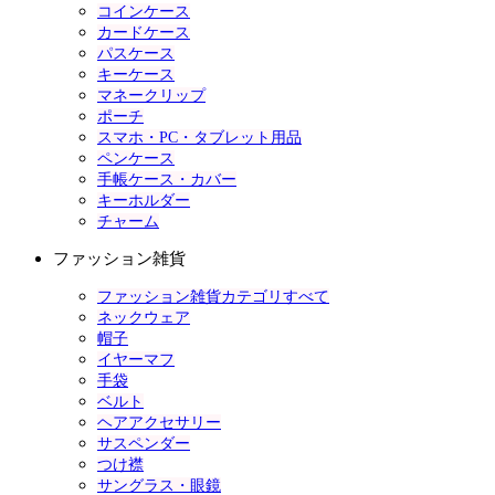
コインケース
カードケース
パスケース
キーケース
マネークリップ
ポーチ
スマホ・PC・タブレット用品
ペンケース
手帳ケース・カバー
キーホルダー
チャーム
ファッション雑貨
ファッション雑貨カテゴリすべて
ネックウェア
帽子
イヤーマフ
手袋
ベルト
ヘアアクセサリー
サスペンダー
つけ襟
サングラス・眼鏡