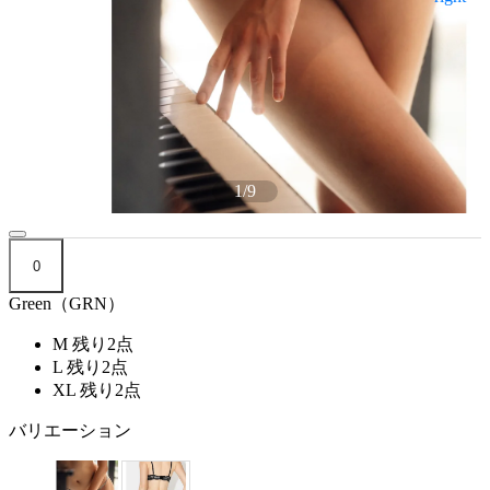
1
/
9
0
Green（GRN）
M
残り2点
L
残り2点
XL
残り2点
バリエーション