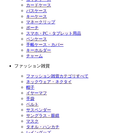
カードケース
パスケース
キーケース
マネークリップ
ポーチ
スマホ・PC・タブレット用品
ペンケース
手帳ケース・カバー
キーホルダー
チャーム
ファッション雑貨
ファッション雑貨カテゴリすべて
ネックウェア・ネクタイ
帽子
イヤーマフ
手袋
ベルト
サスペンダー
サングラス・眼鏡
マスク
タオル・ハンカチ
レイングッズ