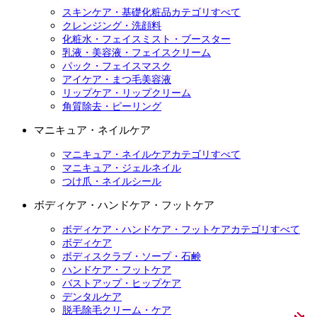
スキンケア・基礎化粧品カテゴリすべて
クレンジング・洗顔料
化粧水・フェイスミスト・ブースター
乳液・美容液・フェイスクリーム
パック・フェイスマスク
アイケア・まつ毛美容液
リップケア・リップクリーム
角質除去・ピーリング
マニキュア・ネイルケア
マニキュア・ネイルケアカテゴリすべて
マニキュア・ジェルネイル
つけ爪・ネイルシール
ボディケア・ハンドケア・フットケア
ボディケア・ハンドケア・フットケアカテゴリすべて
ボディケア
ボディスクラブ・ソープ・石鹸
ハンドケア・フットケア
バストアップ・ヒップケア
デンタルケア
脱毛除毛クリーム・ケア