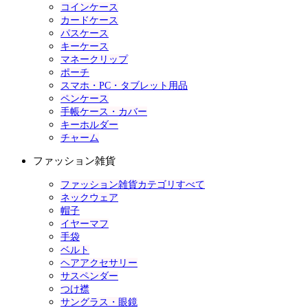
コインケース
カードケース
パスケース
キーケース
マネークリップ
ポーチ
スマホ・PC・タブレット用品
ペンケース
手帳ケース・カバー
キーホルダー
チャーム
ファッション雑貨
ファッション雑貨カテゴリすべて
ネックウェア
帽子
イヤーマフ
手袋
ベルト
ヘアアクセサリー
サスペンダー
つけ襟
サングラス・眼鏡