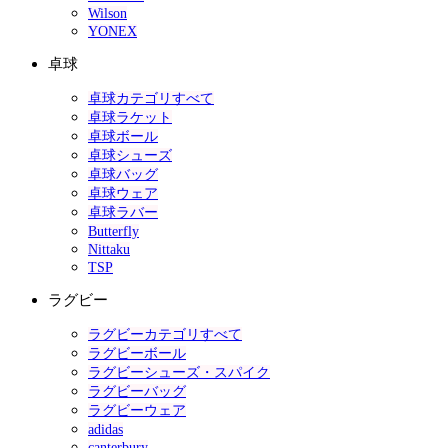
Wilson
YONEX
卓球
卓球カテゴリすべて
卓球ラケット
卓球ボール
卓球シューズ
卓球バッグ
卓球ウェア
卓球ラバー
Butterfly
Nittaku
TSP
ラグビー
ラグビーカテゴリすべて
ラグビーボール
ラグビーシューズ・スパイク
ラグビーバッグ
ラグビーウェア
adidas
canterbury