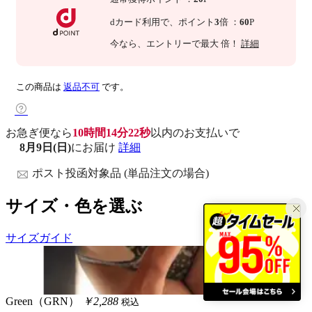
dカード利用で、
ポイント
3
倍
：
60
P
今なら
、エントリーで最大
倍！
詳細
この商品は
返品不可
です。
お急ぎ便なら
10時間14分21秒
以内
のお支払いで
8月9日(日)
にお届け
詳細
ポスト投函対象品 (単品注文の場合)
サイズ・色を選ぶ
サイズガイド
Green（GRN）
￥2,288
税込