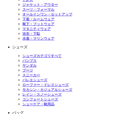
ジャケット・アウター
スーツ・フォーマル
オールインワン・セットアップ
下着・ルームウェア
靴下・フットウェア
マタニティウェア
浴衣・下駄
水着・マリンウェア
シューズ
シューズカテゴリすべて
パンプス
サンダル
ブーツ
スニーカー
バレエシューズ
ローファー・ドレスシューズ
モカシン・カジュアルシューズ
レイン・スノーシューズ
コンフォートシューズ
シューケア・靴用品
バッグ