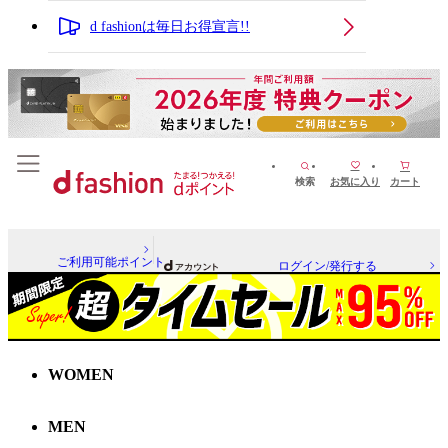
d fashionは毎日お得宣言!!
検索
お気に入り
カート
ご利用可能ポイント
ログイン/発行する
WOMEN
MEN