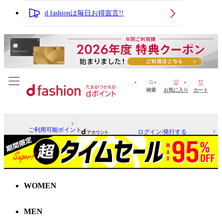
d fashionは毎日お得宣言!!
検索
お気に入り
カート
ご利用可能ポイント
ログイン/発行する
WOMEN
MEN