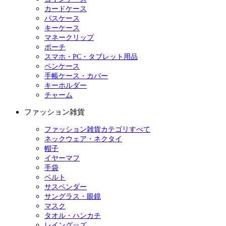
カードケース
パスケース
キーケース
マネークリップ
ポーチ
スマホ・PC・タブレット用品
ペンケース
手帳ケース・カバー
キーホルダー
チャーム
ファッション雑貨
ファッション雑貨カテゴリすべて
ネックウェア・ネクタイ
帽子
イヤーマフ
手袋
ベルト
サスペンダー
サングラス・眼鏡
マスク
タオル・ハンカチ
レイングッズ