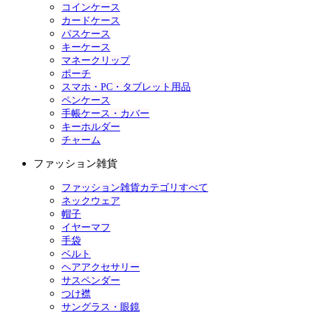
コインケース
カードケース
パスケース
キーケース
マネークリップ
ポーチ
スマホ・PC・タブレット用品
ペンケース
手帳ケース・カバー
キーホルダー
チャーム
ファッション雑貨
ファッション雑貨カテゴリすべて
ネックウェア
帽子
イヤーマフ
手袋
ベルト
ヘアアクセサリー
サスペンダー
つけ襟
サングラス・眼鏡