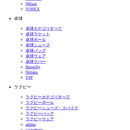
Wilson
YONEX
卓球
卓球カテゴリすべて
卓球ラケット
卓球ボール
卓球シューズ
卓球バッグ
卓球ウェア
卓球ラバー
Butterfly
Nittaku
TSP
ラグビー
ラグビーカテゴリすべて
ラグビーボール
ラグビーシューズ・スパイク
ラグビーバッグ
ラグビーウェア
adidas
canterbury