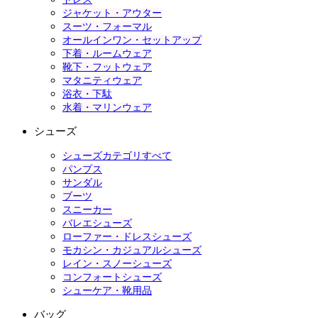
ジャケット・アウター
スーツ・フォーマル
オールインワン・セットアップ
下着・ルームウェア
靴下・フットウェア
マタニティウェア
浴衣・下駄
水着・マリンウェア
シューズ
シューズカテゴリすべて
パンプス
サンダル
ブーツ
スニーカー
バレエシューズ
ローファー・ドレスシューズ
モカシン・カジュアルシューズ
レイン・スノーシューズ
コンフォートシューズ
シューケア・靴用品
バッグ