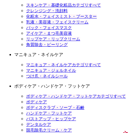
スキンケア・基礎化粧品カテゴリすべて
クレンジング・洗顔料
化粧水・フェイスミスト・ブースター
乳液・美容液・フェイスクリーム
パック・フェイスマスク
アイケア・まつ毛美容液
リップケア・リップクリーム
角質除去・ピーリング
マニキュア・ネイルケア
マニキュア・ネイルケアカテゴリすべて
マニキュア・ジェルネイル
つけ爪・ネイルシール
ボディケア・ハンドケア・フットケア
ボディケア・ハンドケア・フットケアカテゴリすべて
ボディケア
ボディスクラブ・ソープ・石鹸
ハンドケア・フットケア
バストアップ・ヒップケア
デンタルケア
脱毛除毛クリーム・ケア