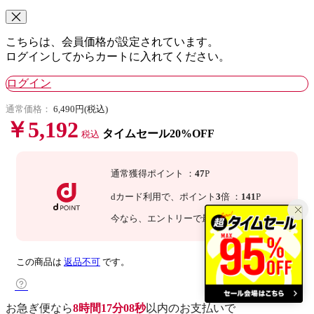
こちらは、会員価格が設定されています。
ログインしてからカートに入れてください。
ログイン
通常価格：
6,490円(税込)
￥5,192
タイムセール20%OFF
税込
通常獲得ポイント
：
47
P
dカード利用で、
ポイント
3
倍
：
141
P
今なら
、エントリーで最大
倍！
詳細
この商品は
返品不可
です。
お急ぎ便なら
8時間17分07秒
以内
のお支払いで