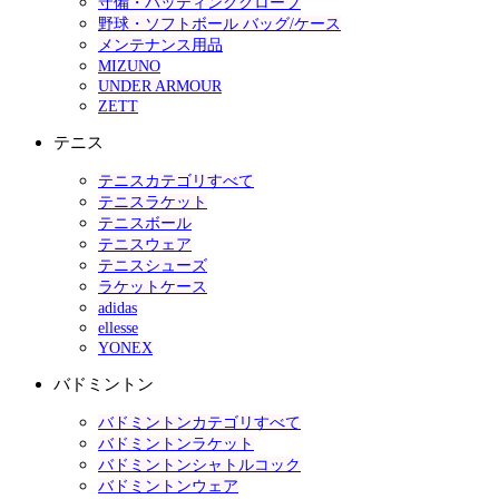
守備・バッティンググローブ
野球・ソフトボール バッグ/ケース
メンテナンス用品
MIZUNO
UNDER ARMOUR
ZETT
テニス
テニスカテゴリすべて
テニスラケット
テニスボール
テニスウェア
テニスシューズ
ラケットケース
adidas
ellesse
YONEX
バドミントン
バドミントンカテゴリすべて
バドミントンラケット
バドミントンシャトルコック
バドミントンウェア