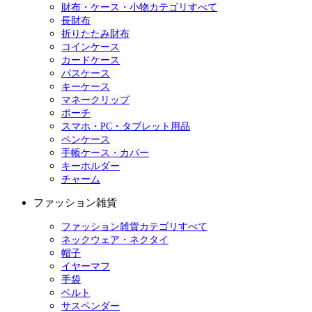
財布・ケース・小物カテゴリすべて
長財布
折りたたみ財布
コインケース
カードケース
パスケース
キーケース
マネークリップ
ポーチ
スマホ・PC・タブレット用品
ペンケース
手帳ケース・カバー
キーホルダー
チャーム
ファッション雑貨
ファッション雑貨カテゴリすべて
ネックウェア・ネクタイ
帽子
イヤーマフ
手袋
ベルト
サスペンダー