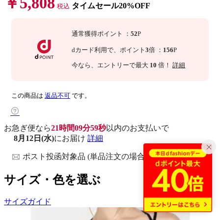
￥5,808
タイムセール20%OFF
税込
通常獲得ポイント
：
52
P
dカード利用で、
ポイント
3
倍
：
156
P
今なら
、エントリーで最大
10
倍！
詳細
この商品は
返品不可
です。
お急ぎ便なら
21時間09分58秒
以内
のお支払いで
8月12日(水)
にお届け
詳細
ポスト投函対象品 (単品注文の場合)
サイズ・色を選ぶ
サイズガイド