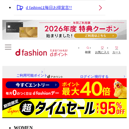
d fashionは毎日お得宣言!!
検索
お気に入り
カート
ご利用可能ポイント
ログイン/発行する
WOMEN