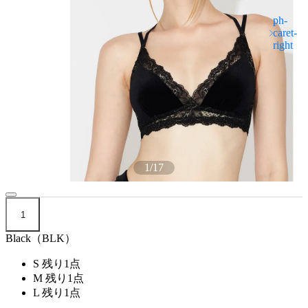
1
/
17
1
Black（BLK）
S
残り1点
M
残り1点
L
残り1点