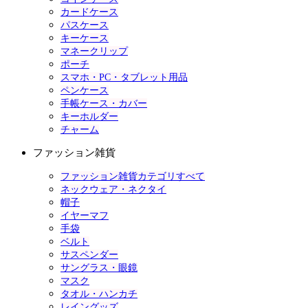
カードケース
パスケース
キーケース
マネークリップ
ポーチ
スマホ・PC・タブレット用品
ペンケース
手帳ケース・カバー
キーホルダー
チャーム
ファッション雑貨
ファッション雑貨カテゴリすべて
ネックウェア・ネクタイ
帽子
イヤーマフ
手袋
ベルト
サスペンダー
サングラス・眼鏡
マスク
タオル・ハンカチ
レイングッズ