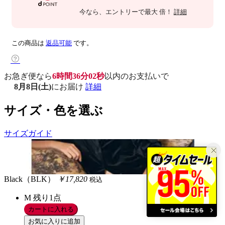
今なら
、エントリーで最大
倍！
詳細
この商品は
返品可能
です。
お急ぎ便なら
6時間36分01秒
以内
のお支払いで
8月8日(土)
にお届け
詳細
サイズ・色を選ぶ
サイズガイド
Black（BLK）
￥17,820
税込
M
残り1点
カートに入れる
お気に入りに追加