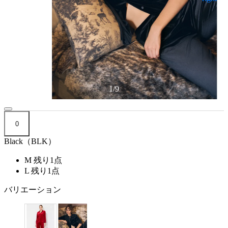
1
/
9
0
Black（BLK）
M
残り1点
L
残り1点
バリエーション