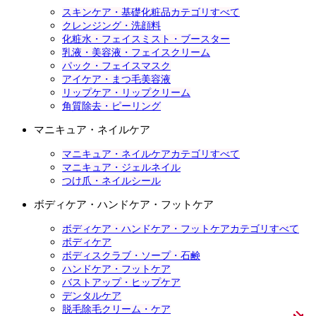
スキンケア・基礎化粧品カテゴリすべて
クレンジング・洗顔料
化粧水・フェイスミスト・ブースター
乳液・美容液・フェイスクリーム
パック・フェイスマスク
アイケア・まつ毛美容液
リップケア・リップクリーム
角質除去・ピーリング
マニキュア・ネイルケア
マニキュア・ネイルケアカテゴリすべて
マニキュア・ジェルネイル
つけ爪・ネイルシール
ボディケア・ハンドケア・フットケア
ボディケア・ハンドケア・フットケアカテゴリすべて
ボディケア
ボディスクラブ・ソープ・石鹸
ハンドケア・フットケア
バストアップ・ヒップケア
デンタルケア
脱毛除毛クリーム・ケア