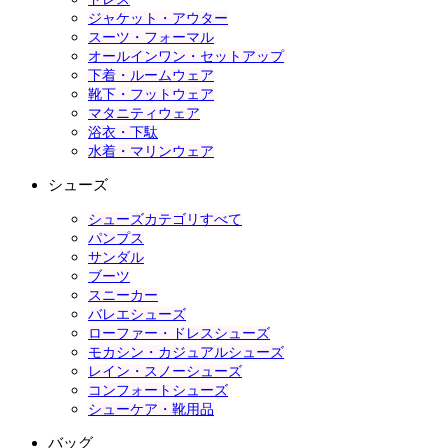
ジャケット・アウター
スーツ・フォーマル
オールインワン・セットアップ
下着・ルームウェア
靴下・フットウェア
マタニティウェア
浴衣・下駄
水着・マリンウェア
シューズ
シューズカテゴリすべて
パンプス
サンダル
ブーツ
スニーカー
バレエシューズ
ローファー・ドレスシューズ
モカシン・カジュアルシューズ
レイン・スノーシューズ
コンフォートシューズ
シューケア・靴用品
バッグ