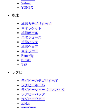
Wilson
YONEX
卓球
卓球カテゴリすべて
卓球ラケット
卓球ボール
卓球シューズ
卓球バッグ
卓球ウェア
卓球ラバー
Butterfly
Nittaku
TSP
ラグビー
ラグビーカテゴリすべて
ラグビーボール
ラグビーシューズ・スパイク
ラグビーバッグ
ラグビーウェア
adidas
canterbury