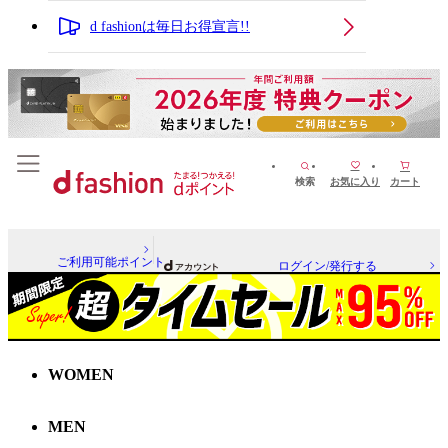
d fashionは毎日お得宣言!!
検索
お気に入り
カート
ご利用可能ポイント
ログイン/発行する
WOMEN
MEN