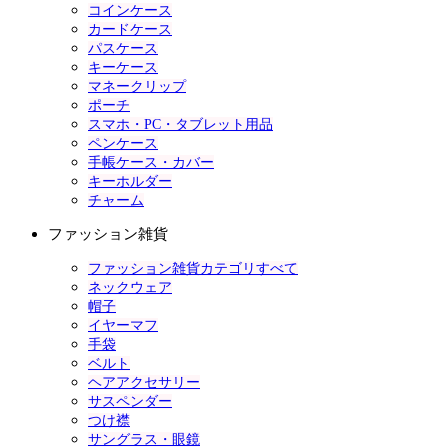
コインケース
カードケース
パスケース
キーケース
マネークリップ
ポーチ
スマホ・PC・タブレット用品
ペンケース
手帳ケース・カバー
キーホルダー
チャーム
ファッション雑貨
ファッション雑貨カテゴリすべて
ネックウェア
帽子
イヤーマフ
手袋
ベルト
ヘアアクセサリー
サスペンダー
つけ襟
サングラス・眼鏡