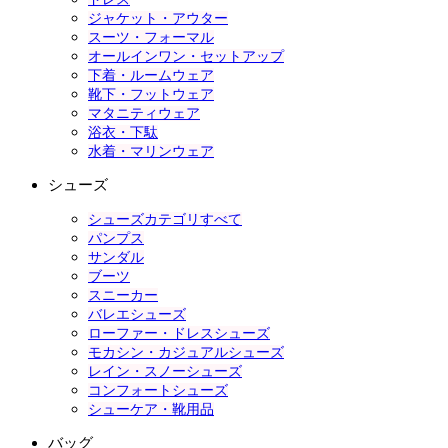
ジャケット・アウター
スーツ・フォーマル
オールインワン・セットアップ
下着・ルームウェア
靴下・フットウェア
マタニティウェア
浴衣・下駄
水着・マリンウェア
シューズ
シューズカテゴリすべて
パンプス
サンダル
ブーツ
スニーカー
バレエシューズ
ローファー・ドレスシューズ
モカシン・カジュアルシューズ
レイン・スノーシューズ
コンフォートシューズ
シューケア・靴用品
バッグ