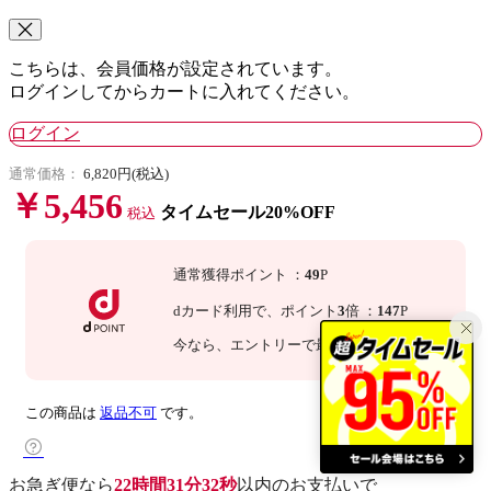
こちらは、会員価格が設定されています。
ログインしてからカートに入れてください。
ログイン
通常価格：
6,820円(税込)
￥5,456
タイムセール20%OFF
税込
通常獲得ポイント
：
49
P
dカード利用で、
ポイント
3
倍
：
147
P
今なら
、エントリーで最大
倍！
詳細
この商品は
返品不可
です。
お急ぎ便なら
22時間31分31秒
以内
のお支払いで