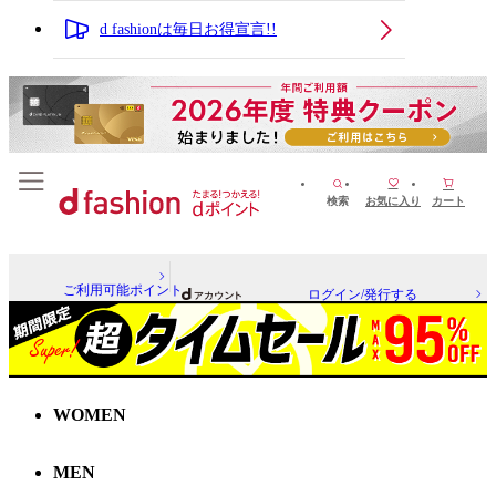
d fashionは毎日お得宣言!!
検索
お気に入り
カート
ご利用可能ポイント
ログイン/発行する
WOMEN
MEN