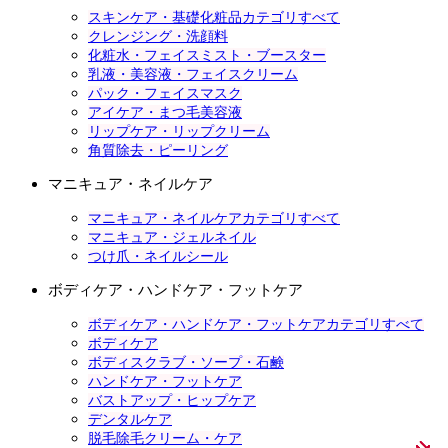
スキンケア・基礎化粧品カテゴリすべて
クレンジング・洗顔料
化粧水・フェイスミスト・ブースター
乳液・美容液・フェイスクリーム
パック・フェイスマスク
アイケア・まつ毛美容液
リップケア・リップクリーム
角質除去・ピーリング
マニキュア・ネイルケア
マニキュア・ネイルケアカテゴリすべて
マニキュア・ジェルネイル
つけ爪・ネイルシール
ボディケア・ハンドケア・フットケア
ボディケア・ハンドケア・フットケアカテゴリすべて
ボディケア
ボディスクラブ・ソープ・石鹸
ハンドケア・フットケア
バストアップ・ヒップケア
デンタルケア
脱毛除毛クリーム・ケア