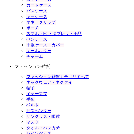
カードケース
パスケース
キーケース
マネークリップ
ポーチ
スマホ・PC・タブレット用品
ペンケース
手帳ケース・カバー
キーホルダー
チャーム
ファッション雑貨
ファッション雑貨カテゴリすべて
ネックウェア・ネクタイ
帽子
イヤーマフ
手袋
ベルト
サスペンダー
サングラス・眼鏡
マスク
タオル・ハンカチ
レイングッズ