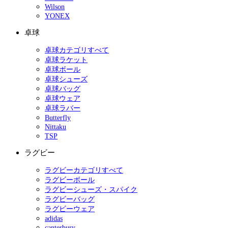
Wilson
YONEX
卓球
卓球カテゴリすべて
卓球ラケット
卓球ボール
卓球シューズ
卓球バッグ
卓球ウェア
卓球ラバー
Butterfly
Nittaku
TSP
ラグビー
ラグビーカテゴリすべて
ラグビーボール
ラグビーシューズ・スパイク
ラグビーバッグ
ラグビーウェア
adidas
canterbury