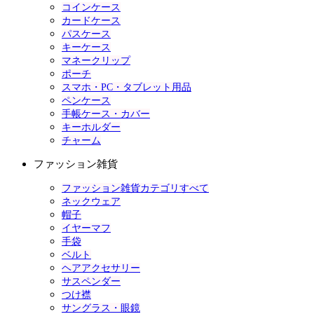
コインケース
カードケース
パスケース
キーケース
マネークリップ
ポーチ
スマホ・PC・タブレット用品
ペンケース
手帳ケース・カバー
キーホルダー
チャーム
ファッション雑貨
ファッション雑貨カテゴリすべて
ネックウェア
帽子
イヤーマフ
手袋
ベルト
ヘアアクセサリー
サスペンダー
つけ襟
サングラス・眼鏡