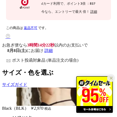
dカード利用で、
ポイント
3
倍
：
81
P
今なら
、エントリーで最大
倍！
詳細
この商品は
返品不可
です。
お急ぎ便なら
3時間14分21秒
以内
のお支払いで
8月8日(土)
にお届け
詳細
ポスト投函対象品 (単品注文の場合)
サイズ・色を選ぶ
サイズガイド
Black（BLK）
￥2,970
税込