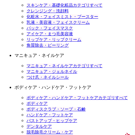
スキンケア・基礎化粧品カテゴリすべて
クレンジング・洗顔料
化粧水・フェイスミスト・ブースター
乳液・美容液・フェイスクリーム
パック・フェイスマスク
アイケア・まつ毛美容液
リップケア・リップクリーム
角質除去・ピーリング
マニキュア・ネイルケア
マニキュア・ネイルケアカテゴリすべて
マニキュア・ジェルネイル
つけ爪・ネイルシール
ボディケア・ハンドケア・フットケア
ボディケア・ハンドケア・フットケアカテゴリすべて
ボディケア
ボディスクラブ・ソープ・石鹸
ハンドケア・フットケア
バストアップ・ヒップケア
デンタルケア
脱毛除毛クリーム・ケア