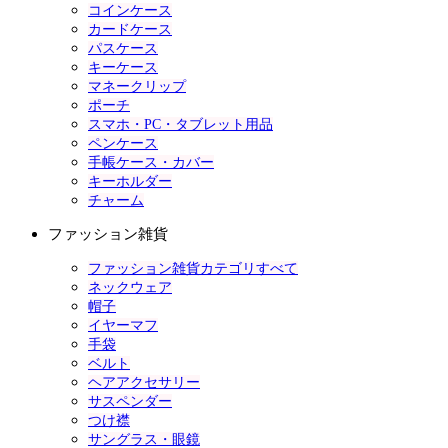
コインケース
カードケース
パスケース
キーケース
マネークリップ
ポーチ
スマホ・PC・タブレット用品
ペンケース
手帳ケース・カバー
キーホルダー
チャーム
ファッション雑貨
ファッション雑貨カテゴリすべて
ネックウェア
帽子
イヤーマフ
手袋
ベルト
ヘアアクセサリー
サスペンダー
つけ襟
サングラス・眼鏡