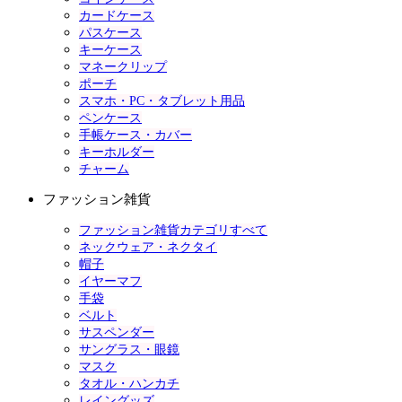
カードケース
パスケース
キーケース
マネークリップ
ポーチ
スマホ・PC・タブレット用品
ペンケース
手帳ケース・カバー
キーホルダー
チャーム
ファッション雑貨
ファッション雑貨カテゴリすべて
ネックウェア・ネクタイ
帽子
イヤーマフ
手袋
ベルト
サスペンダー
サングラス・眼鏡
マスク
タオル・ハンカチ
レイングッズ