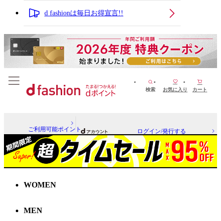
d fashionは毎日お得宣言!!
検索
お気に入り
カート
ご利用可能ポイント
ログイン/発行する
WOMEN
MEN