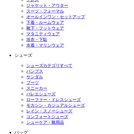
ジャケット・アウター
スーツ・フォーマル
オールインワン・セットアップ
下着・ルームウェア
靴下・フットウェア
マタニティウェア
浴衣・下駄
水着・マリンウェア
シューズ
シューズカテゴリすべて
パンプス
サンダル
ブーツ
スニーカー
バレエシューズ
ローファー・ドレスシューズ
モカシン・カジュアルシューズ
レイン・スノーシューズ
コンフォートシューズ
シューケア・靴用品
バッグ