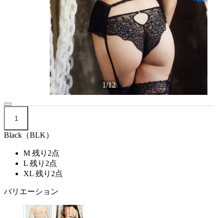
1
/
12
1
Black（BLK）
M
残り2点
L
残り2点
XL
残り2点
バリエーション