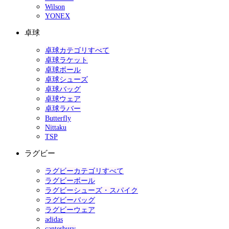
Wilson
YONEX
卓球
卓球カテゴリすべて
卓球ラケット
卓球ボール
卓球シューズ
卓球バッグ
卓球ウェア
卓球ラバー
Butterfly
Nittaku
TSP
ラグビー
ラグビーカテゴリすべて
ラグビーボール
ラグビーシューズ・スパイク
ラグビーバッグ
ラグビーウェア
adidas
canterbury