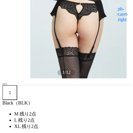
1
/
12
1
Black（BLK）
M
残り2点
L
残り2点
XL
残り2点