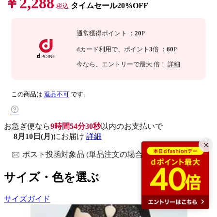
￥2,288
タイムセール20%OFF
税込
通常獲得ポイント
：
20
P
dカード利用で、
ポイント
3
倍
：
60
P
今なら
、エントリーで最大
倍！
詳細
この商品は
返品不可
です。
お急ぎ便なら
9時間54分29秒
以内
のお支払いで
8月10日(月)
にお届け
詳細
ポスト投函対象品 (単品注文の場合)
サイズ・色を選ぶ
サイズガイド