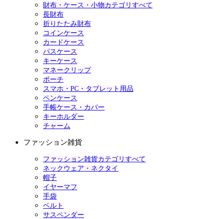
財布・ケース・小物カテゴリすべて
長財布
折りたたみ財布
コインケース
カードケース
パスケース
キーケース
マネークリップ
ポーチ
スマホ・PC・タブレット用品
ペンケース
手帳ケース・カバー
キーホルダー
チャーム
ファッション雑貨
ファッション雑貨カテゴリすべて
ネックウェア・ネクタイ
帽子
イヤーマフ
手袋
ベルト
サスペンダー