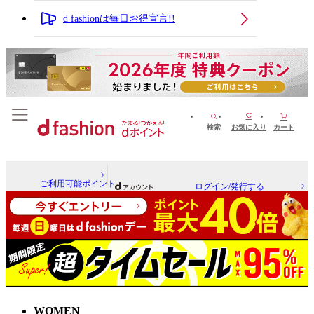
d fashionは毎日お得宣言!!
検索
お気に入り
カート
ご利用可能ポイント
ログイン/発行する
WOMEN