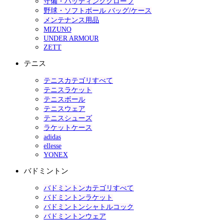
守備・バッティンググローブ
野球・ソフトボール バッグ/ケース
メンテナンス用品
MIZUNO
UNDER ARMOUR
ZETT
テニス
テニスカテゴリすべて
テニスラケット
テニスボール
テニスウェア
テニスシューズ
ラケットケース
adidas
ellesse
YONEX
バドミントン
バドミントンカテゴリすべて
バドミントンラケット
バドミントンシャトルコック
バドミントンウェア