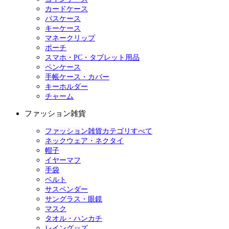
カードケース
パスケース
キーケース
マネークリップ
ポーチ
スマホ・PC・タブレット用品
ペンケース
手帳ケース・カバー
キーホルダー
チャーム
ファッション雑貨
ファッション雑貨カテゴリすべて
ネックウェア・ネクタイ
帽子
イヤーマフ
手袋
ベルト
サスペンダー
サングラス・眼鏡
マスク
タオル・ハンカチ
レイングッズ