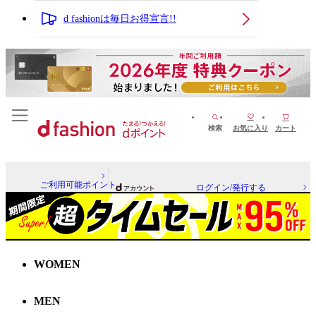
d fashionは毎日お得宣言!!
検索
お気に入り
カート
ご利用可能ポイント
ログイン/発行する
WOMEN
MEN