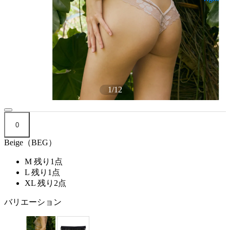
1
/
12
0
Beige（BEG）
M
残り1点
L
残り1点
XL
残り2点
バリエーション