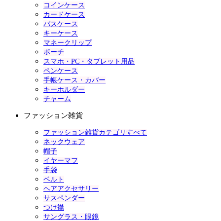
コインケース
カードケース
パスケース
キーケース
マネークリップ
ポーチ
スマホ・PC・タブレット用品
ペンケース
手帳ケース・カバー
キーホルダー
チャーム
ファッション雑貨
ファッション雑貨カテゴリすべて
ネックウェア
帽子
イヤーマフ
手袋
ベルト
ヘアアクセサリー
サスペンダー
つけ襟
サングラス・眼鏡