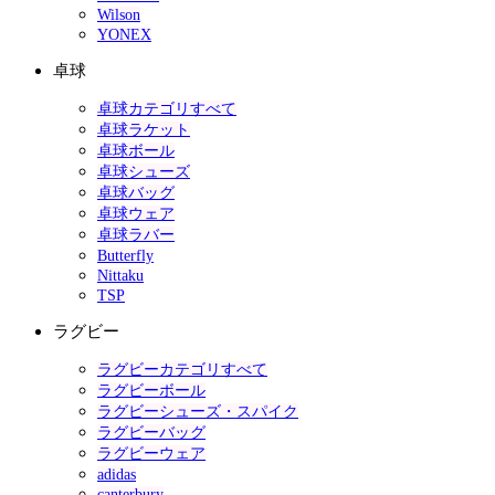
Wilson
YONEX
卓球
卓球カテゴリすべて
卓球ラケット
卓球ボール
卓球シューズ
卓球バッグ
卓球ウェア
卓球ラバー
Butterfly
Nittaku
TSP
ラグビー
ラグビーカテゴリすべて
ラグビーボール
ラグビーシューズ・スパイク
ラグビーバッグ
ラグビーウェア
adidas
canterbury