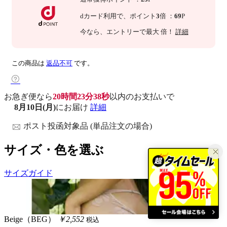
dカード利用で、
ポイント
3
倍
：
69
P
今なら
、エントリーで最大
倍！
詳細
この商品は
返品不可
です。
お急ぎ便なら
20時間23分37秒
以内
のお支払いで
8月10日(月)
にお届け
詳細
ポスト投函対象品 (単品注文の場合)
サイズ・色を選ぶ
サイズガイド
Beige（BEG）
￥2,552
税込