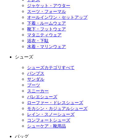
ジャケット・アウター
スーツ・フォーマル
オールインワン・セットアップ
下着・ルームウェア
靴下・フットウェア
マタニティウェア
浴衣・下駄
水着・マリンウェア
シューズ
シューズカテゴリすべて
パンプス
サンダル
ブーツ
スニーカー
バレエシューズ
ローファー・ドレスシューズ
モカシン・カジュアルシューズ
レイン・スノーシューズ
コンフォートシューズ
シューケア・靴用品
バッグ