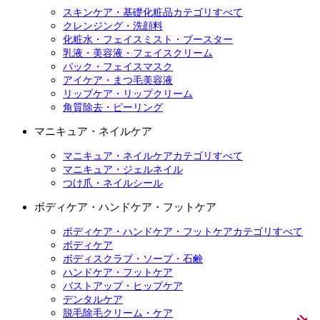
スキンケア・基礎化粧品カテゴリすべて
クレンジング・洗顔料
化粧水・フェイスミスト・ブースター
乳液・美容液・フェイスクリーム
パック・フェイスマスク
アイケア・まつ毛美容液
リップケア・リップクリーム
角質除去・ピーリング
マニキュア・ネイルケア
マニキュア・ネイルケアカテゴリすべて
マニキュア・ジェルネイル
つけ爪・ネイルシール
ボディケア・ハンドケア・フットケア
ボディケア・ハンドケア・フットケアカテゴリすべて
ボディケア
ボディスクラブ・ソープ・石鹸
ハンドケア・フットケア
バストアップ・ヒップケア
デンタルケア
脱毛除毛クリーム・ケア