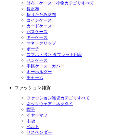
財布・ケース・小物カテゴリすべて
長財布
折りたたみ財布
コインケース
カードケース
パスケース
キーケース
マネークリップ
ポーチ
スマホ・PC・タブレット用品
ペンケース
手帳ケース・カバー
キーホルダー
チャーム
ファッション雑貨
ファッション雑貨カテゴリすべて
ネックウェア・ネクタイ
帽子
イヤーマフ
手袋
ベルト
サスペンダー