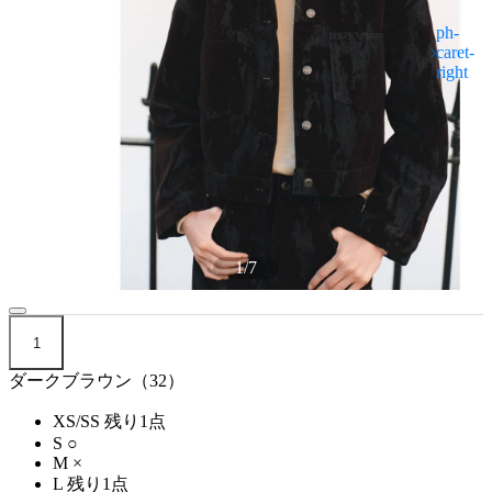
1
/
7
1
ダークブラウン（32）
XS/SS
残り1点
S
○
M
×
L
残り1点