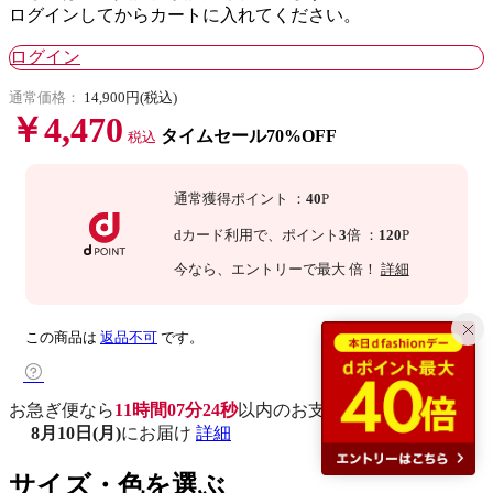
ログインしてからカートに入れてください。
ログイン
通常価格：
14,900円(税込)
￥4,470
タイムセール70%OFF
税込
通常獲得ポイント
：
40
P
dカード利用で、
ポイント
3
倍
：
120
P
今なら
、エントリーで最大
倍！
詳細
この商品は
返品不可
です。
お急ぎ便なら
11時間07分23秒
以内
のお支払いで
8月10日(月)
にお届け
詳細
サイズ・色を選ぶ