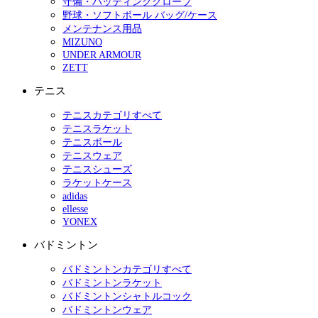
守備・バッティンググローブ
野球・ソフトボール バッグ/ケース
メンテナンス用品
MIZUNO
UNDER ARMOUR
ZETT
テニス
テニスカテゴリすべて
テニスラケット
テニスボール
テニスウェア
テニスシューズ
ラケットケース
adidas
ellesse
YONEX
バドミントン
バドミントンカテゴリすべて
バドミントンラケット
バドミントンシャトルコック
バドミントンウェア