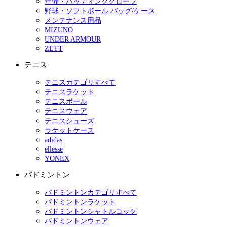
守備・バッティンググローブ
野球・ソフトボール バッグ/ケース
メンテナンス用品
MIZUNO
UNDER ARMOUR
ZETT
テニス
テニスカテゴリすべて
テニスラケット
テニスボール
テニスウェア
テニスシューズ
ラケットケース
adidas
ellesse
YONEX
バドミントン
バドミントンカテゴリすべて
バドミントンラケット
バドミントンシャトルコック
バドミントンウェア