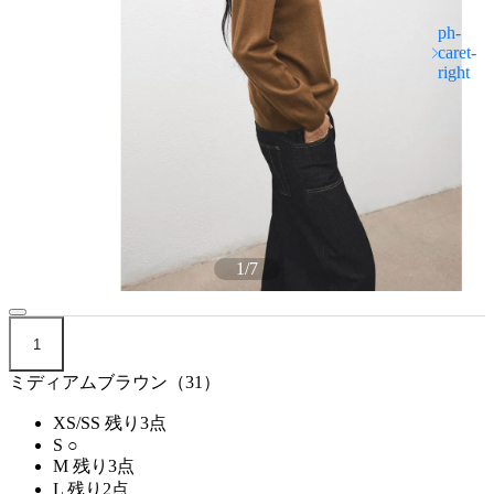
1
/
7
1
ミディアムブラウン（31）
XS/SS
残り3点
S
○
M
残り3点
L
残り2点