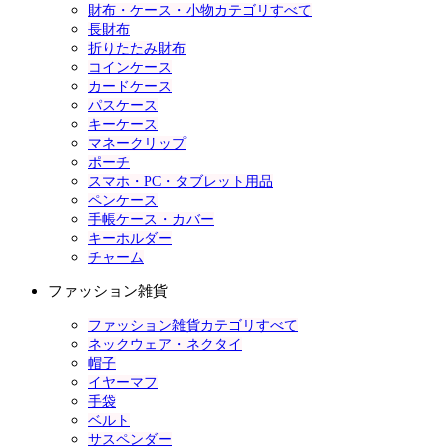
財布・ケース・小物カテゴリすべて
長財布
折りたたみ財布
コインケース
カードケース
パスケース
キーケース
マネークリップ
ポーチ
スマホ・PC・タブレット用品
ペンケース
手帳ケース・カバー
キーホルダー
チャーム
ファッション雑貨
ファッション雑貨カテゴリすべて
ネックウェア・ネクタイ
帽子
イヤーマフ
手袋
ベルト
サスペンダー