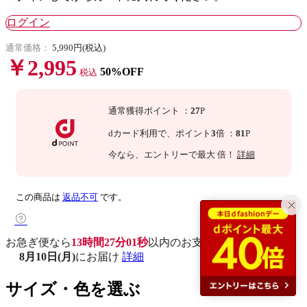
ログイン
通常価格：
5,990円(税込)
￥2,995
50%OFF
税込
通常獲得ポイント
：
27
P
dカード利用で、
ポイント
3
倍
：
81
P
今なら
、エントリーで最大
倍！
詳細
この商品は
返品不可
です。
お急ぎ便なら
13時間27分00秒
以内
のお支払いで
8月10日(月)
にお届け
詳細
サイズ・色を選ぶ