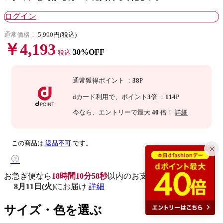
ログイン
通常価格：
5,990円(税込)
￥4,193
30%OFF
税込
通常獲得ポイント
：
38
P
dカード利用で、
ポイント
3
倍
：
114
P
今なら
、エントリーで最大
40
倍！
詳細
この商品は
返品不可
です。
お急ぎ便なら
18時間10分57秒
以内
のお支払いで
8月11日(火)
にお届け
詳細
サイズ・色を選ぶ