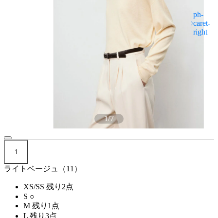
1
/
7
1
ライトベージュ（11）
XS/SS
残り2点
S
○
M
残り1点
L
残り3点