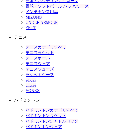
守備・バッティンググローブ
野球・ソフトボール バッグ/ケース
メンテナンス用品
MIZUNO
UNDER ARMOUR
ZETT
テニス
テニスカテゴリすべて
テニスラケット
テニスボール
テニスウェア
テニスシューズ
ラケットケース
adidas
ellesse
YONEX
バドミントン
バドミントンカテゴリすべて
バドミントンラケット
バドミントンシャトルコック
バドミントンウェア