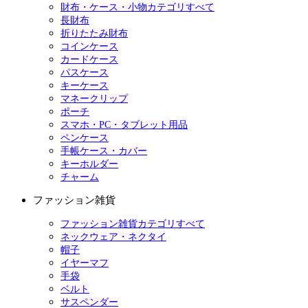
財布・ケース・小物カテゴリすべて
長財布
折りたたみ財布
コインケース
カードケース
パスケース
キーケース
マネークリップ
ポーチ
スマホ・PC・タブレット用品
ペンケース
手帳ケース・カバー
キーホルダー
チャーム
ファッション雑貨
ファッション雑貨カテゴリすべて
ネックウェア・ネクタイ
帽子
イヤーマフ
手袋
ベルト
サスペンダー