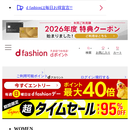
d fashionは毎日お得宣言!!
検索
お気に入り
カート
ご利用可能ポイント
ログイン/発行する
WOMEN