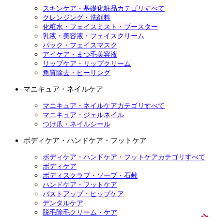
スキンケア・基礎化粧品カテゴリすべて
クレンジング・洗顔料
化粧水・フェイスミスト・ブースター
乳液・美容液・フェイスクリーム
パック・フェイスマスク
アイケア・まつ毛美容液
リップケア・リップクリーム
角質除去・ピーリング
マニキュア・ネイルケア
マニキュア・ネイルケアカテゴリすべて
マニキュア・ジェルネイル
つけ爪・ネイルシール
ボディケア・ハンドケア・フットケア
ボディケア・ハンドケア・フットケアカテゴリすべて
ボディケア
ボディスクラブ・ソープ・石鹸
ハンドケア・フットケア
バストアップ・ヒップケア
デンタルケア
脱毛除毛クリーム・ケア