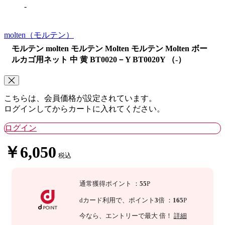
-
molten
（モルテン）
モルテン molten モルテン Molten モルテン Molten ボー
ルカゴ用ネット 中 黄 BT0020－Y BT0020Y （-）
こちらは、会員価格が設定されています。
ログインしてからカートに入れてください。
ログイン
￥6,050
税込
通常獲得ポイント
：
55
P
dカード利用で、
ポイント
3
倍
：
165
P
今なら
、エントリーで最大
倍！
詳細