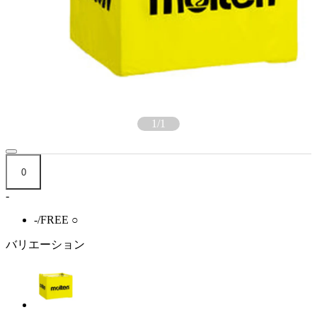
1
/
1
0
-
-/FREE
○
バリエーション