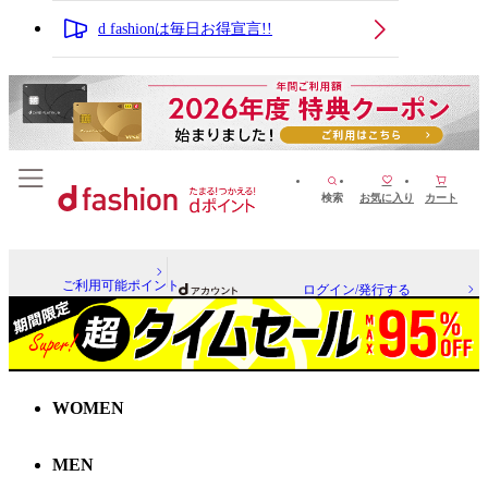
d fashionは毎日お得宣言!!
検索
お気に入り
カート
ご利用可能ポイント
ログイン/発行する
WOMEN
MEN