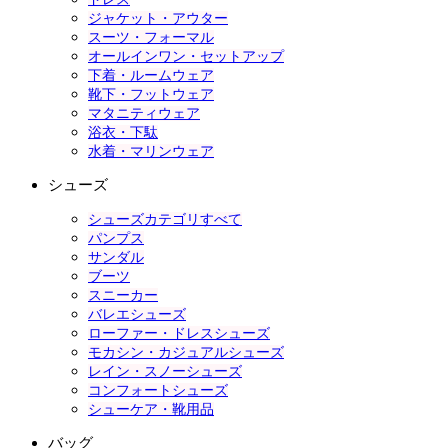
ジャケット・アウター
スーツ・フォーマル
オールインワン・セットアップ
下着・ルームウェア
靴下・フットウェア
マタニティウェア
浴衣・下駄
水着・マリンウェア
シューズ
シューズカテゴリすべて
パンプス
サンダル
ブーツ
スニーカー
バレエシューズ
ローファー・ドレスシューズ
モカシン・カジュアルシューズ
レイン・スノーシューズ
コンフォートシューズ
シューケア・靴用品
バッグ