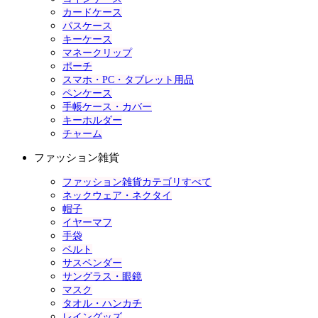
カードケース
パスケース
キーケース
マネークリップ
ポーチ
スマホ・PC・タブレット用品
ペンケース
手帳ケース・カバー
キーホルダー
チャーム
ファッション雑貨
ファッション雑貨カテゴリすべて
ネックウェア・ネクタイ
帽子
イヤーマフ
手袋
ベルト
サスペンダー
サングラス・眼鏡
マスク
タオル・ハンカチ
レイングッズ