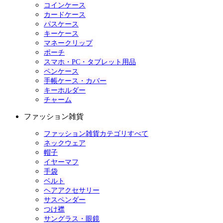
コインケース
カードケース
パスケース
キーケース
マネークリップ
ポーチ
スマホ・PC・タブレット用品
ペンケース
手帳ケース・カバー
キーホルダー
チャーム
ファッション雑貨
ファッション雑貨カテゴリすべて
ネックウェア
帽子
イヤーマフ
手袋
ベルト
ヘアアクセサリー
サスペンダー
つけ襟
サングラス・眼鏡