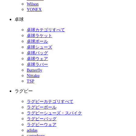
Wilson
YONEX
卓球
卓球カテゴリすべて
卓球ラケット
卓球ボール
卓球シューズ
卓球バッグ
卓球ウェア
卓球ラバー
Butterfly
Nittaku
TSP
ラグビー
ラグビーカテゴリすべて
ラグビーボール
ラグビーシューズ・スパイク
ラグビーバッグ
ラグビーウェア
adidas
canterbury