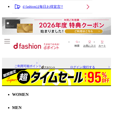
d fashionは毎日お得宣言!!
検索
お気に入り
カート
ご利用可能ポイント
ログイン/発行する
WOMEN
MEN