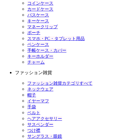
コインケース
カードケース
パスケース
キーケース
マネークリップ
ポーチ
スマホ・PC・タブレット用品
ペンケース
手帳ケース・カバー
キーホルダー
チャーム
ファッション雑貨
ファッション雑貨カテゴリすべて
ネックウェア
帽子
イヤーマフ
手袋
ベルト
ヘアアクセサリー
サスペンダー
つけ襟
サングラス・眼鏡