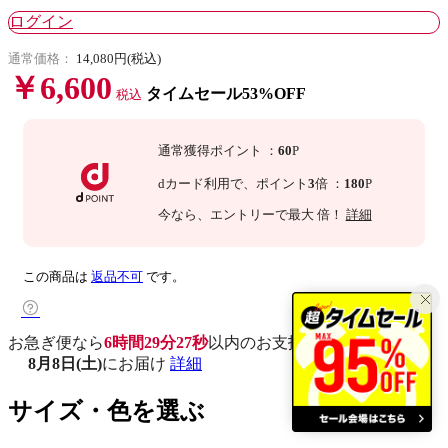
ログイン
通常価格：
14,080円(税込)
￥6,600
タイムセール53%OFF
税込
通常獲得ポイント
：
60
P
dカード利用で、
ポイント
3
倍
：
180
P
今なら
、エントリーで最大
倍！
詳細
この商品は
返品不可
です。
お急ぎ便なら
6時間29分26秒
以内
のお支払いで
8月8日(土)
にお届け
詳細
サイズ・色を選ぶ