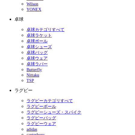
Wilson
YONEX
卓球
卓球カテゴリすべて
卓球ラケット
卓球ボール
卓球シューズ
卓球バッグ
卓球ウェア
卓球ラバー
Butterfly
Nittaku
TSP
ラグビー
ラグビーカテゴリすべて
ラグビーボール
ラグビーシューズ・スパイク
ラグビーバッグ
ラグビーウェア
adidas
canterbury