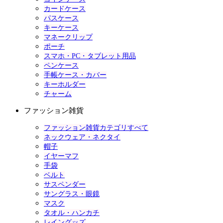
カードケース
パスケース
キーケース
マネークリップ
ポーチ
スマホ・PC・タブレット用品
ペンケース
手帳ケース・カバー
キーホルダー
チャーム
ファッション雑貨
ファッション雑貨カテゴリすべて
ネックウェア・ネクタイ
帽子
イヤーマフ
手袋
ベルト
サスペンダー
サングラス・眼鏡
マスク
タオル・ハンカチ
レイングッズ