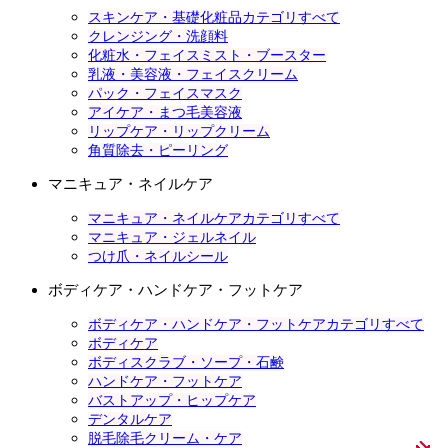
スキンケア・基礎化粧品カテゴリすべて
クレンジング・洗顔料
化粧水・フェイスミスト・ブースター
乳液・美容液・フェイスクリーム
パック・フェイスマスク
アイケア・まつ毛美容液
リップケア・リップクリーム
角質除去・ピーリング
マニキュア・ネイルケア
マニキュア・ネイルケアカテゴリすべて
マニキュア・ジェルネイル
つけ爪・ネイルシール
ボディケア・ハンドケア・フットケア
ボディケア・ハンドケア・フットケアカテゴリすべて
ボディケア
ボディスクラブ・ソープ・石鹸
ハンドケア・フットケア
バストアップ・ヒップケア
デンタルケア
脱毛除毛クリーム・ケア