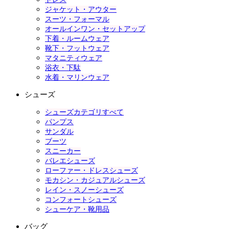
ジャケット・アウター
スーツ・フォーマル
オールインワン・セットアップ
下着・ルームウェア
靴下・フットウェア
マタニティウェア
浴衣・下駄
水着・マリンウェア
シューズ
シューズカテゴリすべて
パンプス
サンダル
ブーツ
スニーカー
バレエシューズ
ローファー・ドレスシューズ
モカシン・カジュアルシューズ
レイン・スノーシューズ
コンフォートシューズ
シューケア・靴用品
バッグ