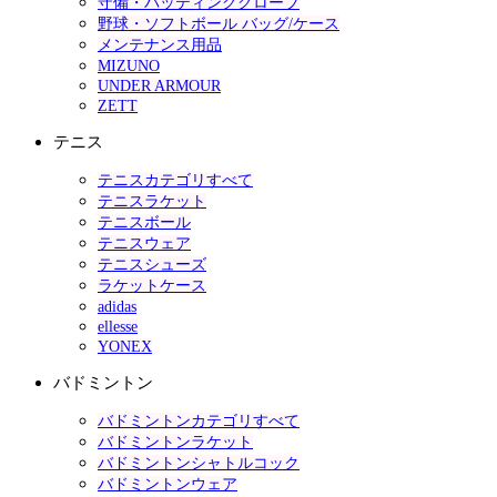
守備・バッティンググローブ
野球・ソフトボール バッグ/ケース
メンテナンス用品
MIZUNO
UNDER ARMOUR
ZETT
テニス
テニスカテゴリすべて
テニスラケット
テニスボール
テニスウェア
テニスシューズ
ラケットケース
adidas
ellesse
YONEX
バドミントン
バドミントンカテゴリすべて
バドミントンラケット
バドミントンシャトルコック
バドミントンウェア