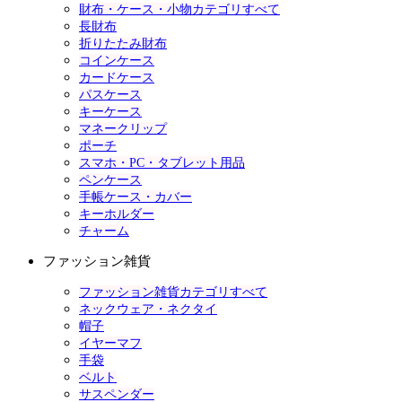
財布・ケース・小物カテゴリすべて
長財布
折りたたみ財布
コインケース
カードケース
パスケース
キーケース
マネークリップ
ポーチ
スマホ・PC・タブレット用品
ペンケース
手帳ケース・カバー
キーホルダー
チャーム
ファッション雑貨
ファッション雑貨カテゴリすべて
ネックウェア・ネクタイ
帽子
イヤーマフ
手袋
ベルト
サスペンダー