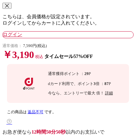
こちらは、会員価格が設定されています。
ログインしてからカートに入れてください。
ログイン
通常価格：
7,590円(税込)
￥3,190
タイムセール57%OFF
税込
通常獲得ポイント
：
29
P
dカード利用で、
ポイント
3
倍
：
87
P
今なら
、エントリーで最大
倍！
詳細
この商品は
返品不可
です。
お急ぎ便なら
12時間50分49秒
以内
のお支払いで