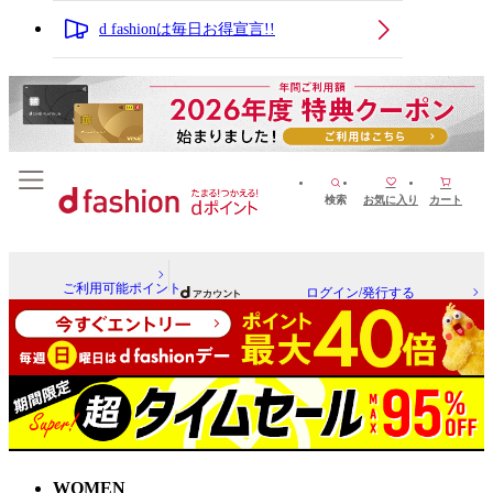
d fashionは毎日お得宣言!!
検索
お気に入り
カート
ご利用可能ポイント
ログイン/発行する
WOMEN