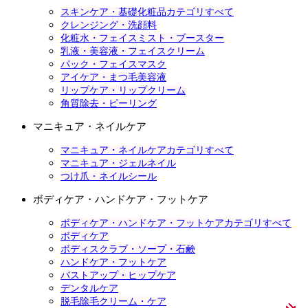
スキンケア・基礎化粧品カテゴリすべて
クレンジング・洗顔料
化粧水・フェイスミスト・ブースター
乳液・美容液・フェイスクリーム
パック・フェイスマスク
アイケア・まつ毛美容液
リップケア・リップクリーム
角質除去・ピーリング
マニキュア・ネイルケア
マニキュア・ネイルケアカテゴリすべて
マニキュア・ジェルネイル
つけ爪・ネイルシール
ボディケア・ハンドケア・フットケア
ボディケア・ハンドケア・フットケアカテゴリすべて
ボディケア
ボディスクラブ・ソープ・石鹸
ハンドケア・フットケア
バストアップ・ヒップケア
デンタルケア
脱毛除毛クリーム・ケア