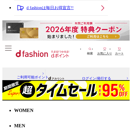
d fashionは毎日お得宣言!!
検索
お気に入り
カート
ご利用可能ポイント
ログイン/発行する
WOMEN
MEN