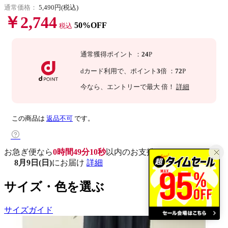
通常価格：
5,490円(税込)
￥2,744
50%OFF
税込
通常獲得ポイント
：
24
P
dカード利用で、
ポイント
3
倍
：
72
P
今なら
、エントリーで最大
倍！
詳細
この商品は
返品不可
です。
お急ぎ便なら
0時間49分09秒
以内
のお支払いで
8月9日(日)
にお届け
詳細
サイズ・色を選ぶ
サイズガイド