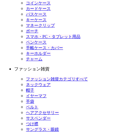
コインケース
カードケース
パスケース
キーケース
マネークリップ
ポーチ
スマホ・PC・タブレット用品
ペンケース
手帳ケース・カバー
キーホルダー
チャーム
ファッション雑貨
ファッション雑貨カテゴリすべて
ネックウェア
帽子
イヤーマフ
手袋
ベルト
ヘアアクセサリー
サスペンダー
つけ襟
サングラス・眼鏡