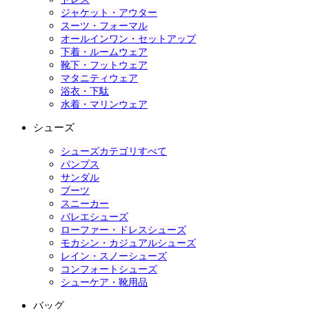
ジャケット・アウター
スーツ・フォーマル
オールインワン・セットアップ
下着・ルームウェア
靴下・フットウェア
マタニティウェア
浴衣・下駄
水着・マリンウェア
シューズ
シューズカテゴリすべて
パンプス
サンダル
ブーツ
スニーカー
バレエシューズ
ローファー・ドレスシューズ
モカシン・カジュアルシューズ
レイン・スノーシューズ
コンフォートシューズ
シューケア・靴用品
バッグ