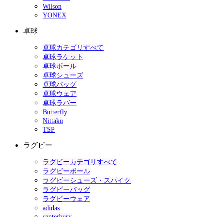
Wilson
YONEX
卓球
卓球カテゴリすべて
卓球ラケット
卓球ボール
卓球シューズ
卓球バッグ
卓球ウェア
卓球ラバー
Butterfly
Nittaku
TSP
ラグビー
ラグビーカテゴリすべて
ラグビーボール
ラグビーシューズ・スパイク
ラグビーバッグ
ラグビーウェア
adidas
canterbury