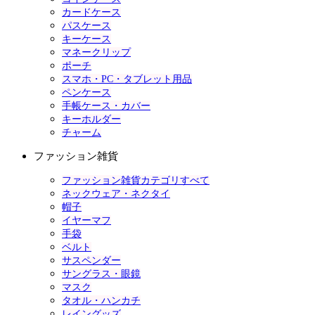
カードケース
パスケース
キーケース
マネークリップ
ポーチ
スマホ・PC・タブレット用品
ペンケース
手帳ケース・カバー
キーホルダー
チャーム
ファッション雑貨
ファッション雑貨カテゴリすべて
ネックウェア・ネクタイ
帽子
イヤーマフ
手袋
ベルト
サスペンダー
サングラス・眼鏡
マスク
タオル・ハンカチ
レイングッズ