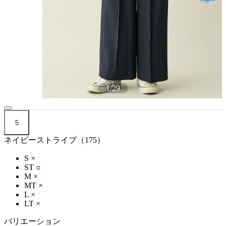
1
/
29
5
ネイビーストライプ（175）
S
×
ST
○
M
×
MT
×
L
×
LT
×
バリエーション