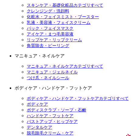
スキンケア・基礎化粧品カテゴリすべて
クレンジング・洗顔料
化粧水・フェイスミスト・ブースター
乳液・美容液・フェイスクリーム
パック・フェイスマスク
アイケア・まつ毛美容液
リップケア・リップクリーム
角質除去・ピーリング
マニキュア・ネイルケア
マニキュア・ネイルケアカテゴリすべて
マニキュア・ジェルネイル
つけ爪・ネイルシール
ボディケア・ハンドケア・フットケア
ボディケア・ハンドケア・フットケアカテゴリすべて
ボディケア
ボディスクラブ・ソープ・石鹸
ハンドケア・フットケア
バストアップ・ヒップケア
デンタルケア
脱毛除毛クリーム・ケア