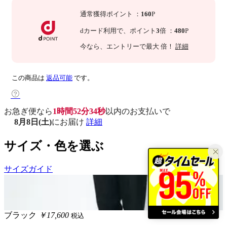
通常獲得ポイント
：
160
P
dカード利用で、
ポイント
3
倍
：
480
P
今なら
、エントリーで最大
倍！
詳細
この商品は
返品可能
です。
お急ぎ便なら
1時間52分33秒
以内
のお支払いで
8月8日(土)
にお届け
詳細
サイズ・色を選ぶ
サイズガイド
ブラック
￥17,600
税込