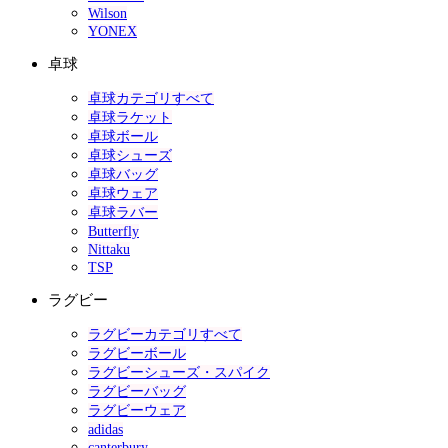
Wilson
YONEX
卓球
卓球カテゴリすべて
卓球ラケット
卓球ボール
卓球シューズ
卓球バッグ
卓球ウェア
卓球ラバー
Butterfly
Nittaku
TSP
ラグビー
ラグビーカテゴリすべて
ラグビーボール
ラグビーシューズ・スパイク
ラグビーバッグ
ラグビーウェア
adidas
canterbury