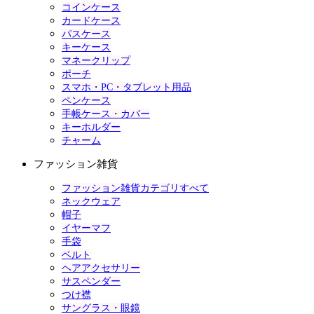
コインケース
カードケース
パスケース
キーケース
マネークリップ
ポーチ
スマホ・PC・タブレット用品
ペンケース
手帳ケース・カバー
キーホルダー
チャーム
ファッション雑貨
ファッション雑貨カテゴリすべて
ネックウェア
帽子
イヤーマフ
手袋
ベルト
ヘアアクセサリー
サスペンダー
つけ襟
サングラス・眼鏡