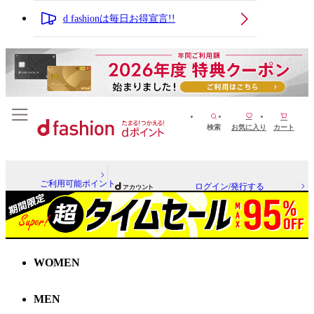
d fashionは毎日お得宣言!!
検索
お気に入り
カート
ご利用可能ポイント
ログイン/発行する
WOMEN
MEN