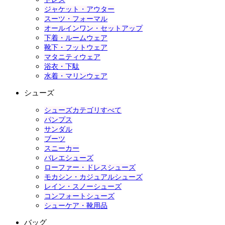
ジャケット・アウター
スーツ・フォーマル
オールインワン・セットアップ
下着・ルームウェア
靴下・フットウェア
マタニティウェア
浴衣・下駄
水着・マリンウェア
シューズ
シューズカテゴリすべて
パンプス
サンダル
ブーツ
スニーカー
バレエシューズ
ローファー・ドレスシューズ
モカシン・カジュアルシューズ
レイン・スノーシューズ
コンフォートシューズ
シューケア・靴用品
バッグ