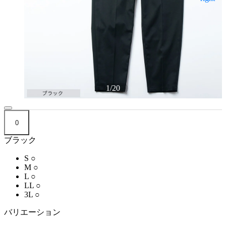
1
/
20
0
ブラック
S
○
M
○
L
○
LL
○
3L
○
バリエーション