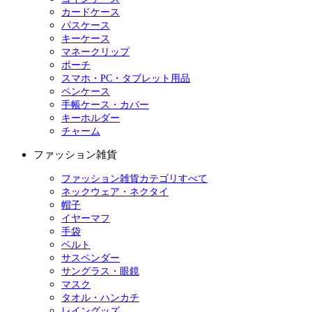
カードケース
パスケース
キーケース
マネークリップ
ポーチ
スマホ・PC・タブレット用品
ペンケース
手帳ケース・カバー
キーホルダー
チャーム
ファッション雑貨
ファッション雑貨カテゴリすべて
ネックウェア・ネクタイ
帽子
イヤーマフ
手袋
ベルト
サスペンダー
サングラス・眼鏡
マスク
タオル・ハンカチ
レイングッズ