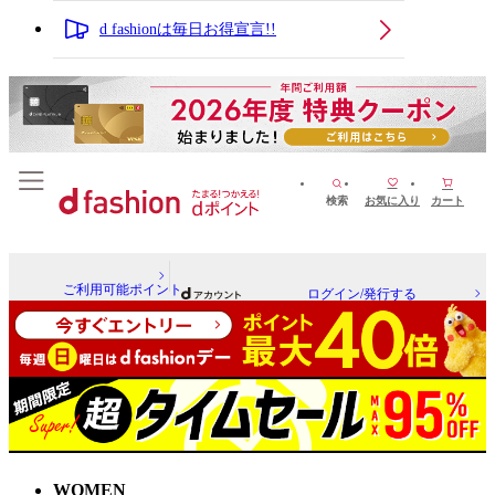
d fashionは毎日お得宣言!!
検索
お気に入り
カート
ご利用可能ポイント
ログイン/発行する
WOMEN