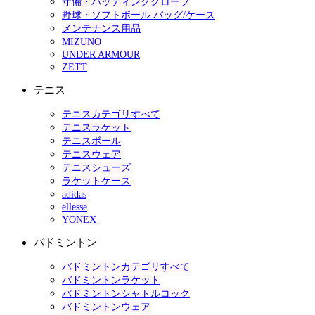
守備・バッティンググローブ
野球・ソフトボール バッグ/ケース
メンテナンス用品
MIZUNO
UNDER ARMOUR
ZETT
テニス
テニスカテゴリすべて
テニスラケット
テニスボール
テニスウェア
テニスシューズ
ラケットケース
adidas
ellesse
YONEX
バドミントン
バドミントンカテゴリすべて
バドミントンラケット
バドミントンシャトルコック
バドミントンウェア