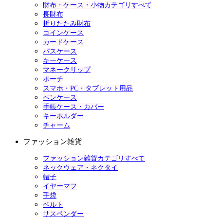
財布・ケース・小物カテゴリすべて
長財布
折りたたみ財布
コインケース
カードケース
パスケース
キーケース
マネークリップ
ポーチ
スマホ・PC・タブレット用品
ペンケース
手帳ケース・カバー
キーホルダー
チャーム
ファッション雑貨
ファッション雑貨カテゴリすべて
ネックウェア・ネクタイ
帽子
イヤーマフ
手袋
ベルト
サスペンダー