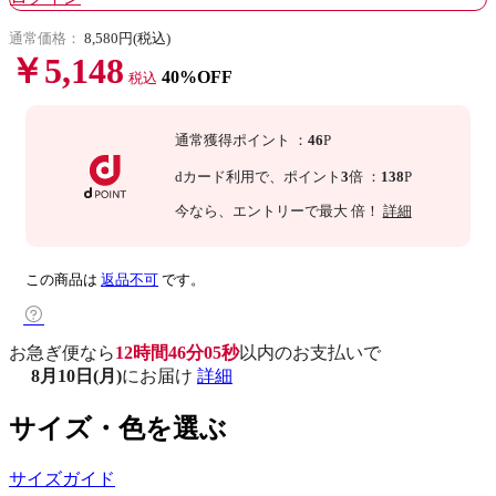
通常価格：
8,580円(税込)
￥5,148
40%OFF
税込
通常獲得ポイント
：
46
P
dカード利用で、
ポイント
3
倍
：
138
P
今なら
、エントリーで最大
倍！
詳細
この商品は
返品不可
です。
お急ぎ便なら
12時間46分04秒
以内
のお支払いで
8月10日(月)
にお届け
詳細
サイズ・色を選ぶ
サイズガイド