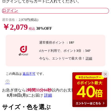
ログインしてからカートに入れてください。
ログイン
通常価格：
2,970円(税込)
￥2,079
30%OFF
税込
通常獲得ポイント
：
18
P
dカード利用で、
ポイント
3
倍
：
54
P
今なら
、エントリーで最大
倍！
詳細
この商品は
返品不可
です。
お急ぎ便なら
2時間33分03秒
以内
のお支払いで
8月10日(月)
にお届け
詳細
サイズ・色を選ぶ