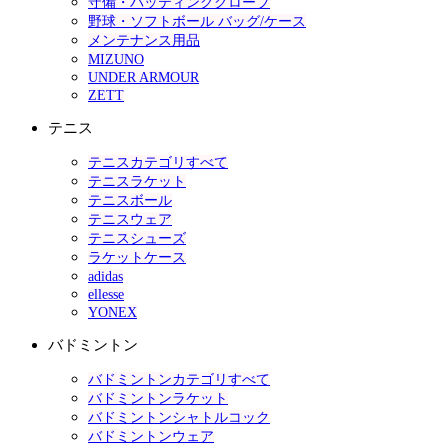
守備・バッティンググローブ
野球・ソフトボール バッグ/ケース
メンテナンス用品
MIZUNO
UNDER ARMOUR
ZETT
テニス
テニスカテゴリすべて
テニスラケット
テニスボール
テニスウェア
テニスシューズ
ラケットケース
adidas
ellesse
YONEX
バドミントン
バドミントンカテゴリすべて
バドミントンラケット
バドミントンシャトルコック
バドミントンウェア