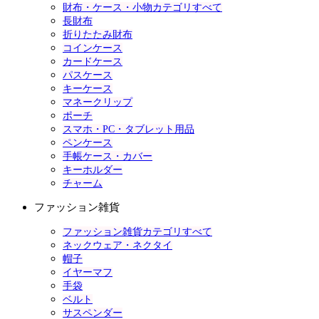
財布・ケース・小物カテゴリすべて
長財布
折りたたみ財布
コインケース
カードケース
パスケース
キーケース
マネークリップ
ポーチ
スマホ・PC・タブレット用品
ペンケース
手帳ケース・カバー
キーホルダー
チャーム
ファッション雑貨
ファッション雑貨カテゴリすべて
ネックウェア・ネクタイ
帽子
イヤーマフ
手袋
ベルト
サスペンダー