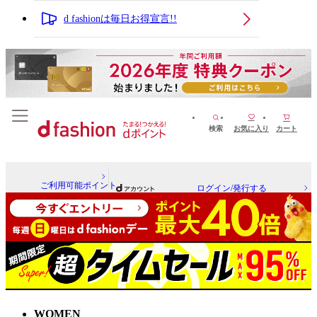
d fashionは毎日お得宣言!!
検索
お気に入り
カート
ご利用可能ポイント
ログイン/発行する
WOMEN