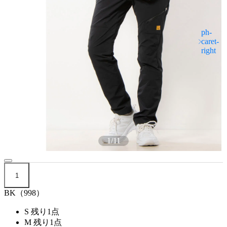
1
/
11
1
BK（998）
S
残り1点
M
残り1点