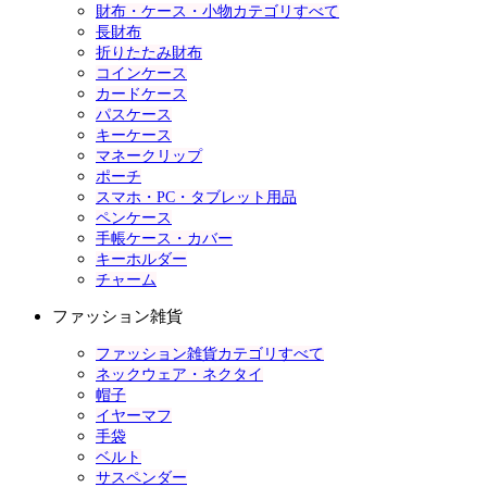
財布・ケース・小物カテゴリすべて
長財布
折りたたみ財布
コインケース
カードケース
パスケース
キーケース
マネークリップ
ポーチ
スマホ・PC・タブレット用品
ペンケース
手帳ケース・カバー
キーホルダー
チャーム
ファッション雑貨
ファッション雑貨カテゴリすべて
ネックウェア・ネクタイ
帽子
イヤーマフ
手袋
ベルト
サスペンダー