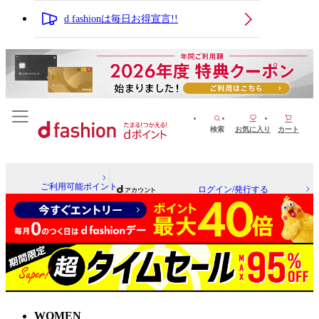
d fashionは毎日お得宣言!!
検索
お気に入り
カート
ご利用可能ポイント
ログイン/発行する
WOMEN