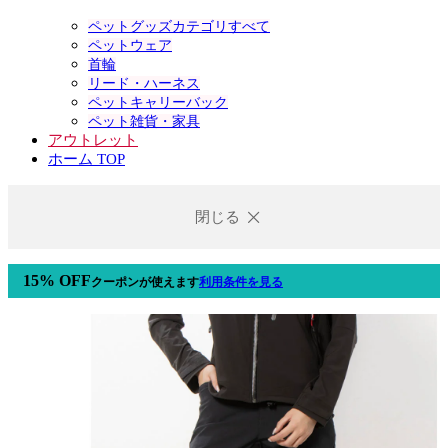
ペットグッズカテゴリすべて
ペットウェア
首輪
リード・ハーネス
ペットキャリーバック
ペット雑貨・家具
アウトレット
ホーム TOP
閉じる
15% OFF
クーポン
が使えます
利用条件を見る