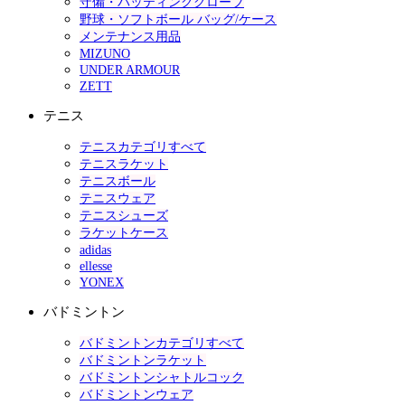
守備・バッティンググローブ
野球・ソフトボール バッグ/ケース
メンテナンス用品
MIZUNO
UNDER ARMOUR
ZETT
テニス
テニスカテゴリすべて
テニスラケット
テニスボール
テニスウェア
テニスシューズ
ラケットケース
adidas
ellesse
YONEX
バドミントン
バドミントンカテゴリすべて
バドミントンラケット
バドミントンシャトルコック
バドミントンウェア