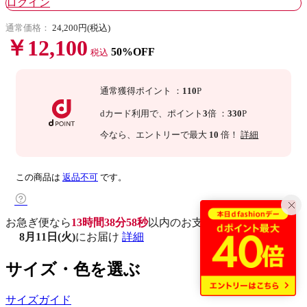
ログイン
通常価格：
24,200円(税込)
￥12,100
50%OFF
税込
通常獲得ポイント
：
110
P
dカード利用で、
ポイント
3
倍
：
330
P
今なら
、エントリーで最大
10
倍！
詳細
この商品は
返品不可
です。
お急ぎ便なら
13時間38分57秒
以内
のお支払いで
8月11日(火)
にお届け
詳細
サイズ・色を選ぶ
サイズガイド