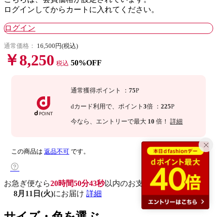
ログインしてからカートに入れてください。
ログイン
通常価格：
16,500円(税込)
￥8,250
50%OFF
税込
通常獲得ポイント
：
75
P
dカード利用で、
ポイント
3
倍
：
225
P
今なら
、エントリーで最大
10
倍！
詳細
この商品は
返品不可
です。
お急ぎ便なら
20時間50分42秒
以内
のお支払いで
8月11日(火)
にお届け
詳細
サイズ・色を選ぶ