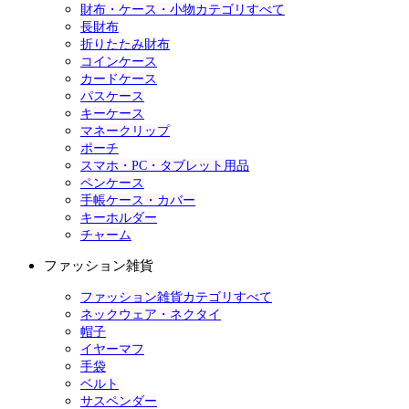
財布・ケース・小物カテゴリすべて
長財布
折りたたみ財布
コインケース
カードケース
パスケース
キーケース
マネークリップ
ポーチ
スマホ・PC・タブレット用品
ペンケース
手帳ケース・カバー
キーホルダー
チャーム
ファッション雑貨
ファッション雑貨カテゴリすべて
ネックウェア・ネクタイ
帽子
イヤーマフ
手袋
ベルト
サスペンダー