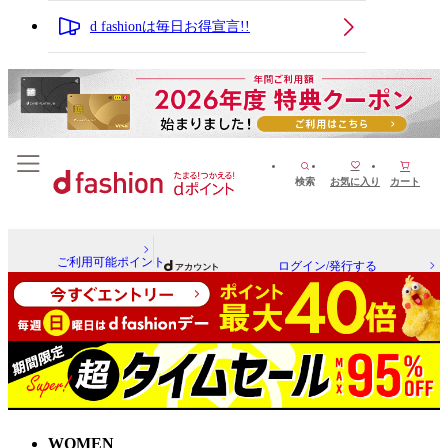
d fashionは毎日お得宣言!!
検索
お気に入り
カート
ご利用可能ポイント
ログイン/発行する
WOMEN