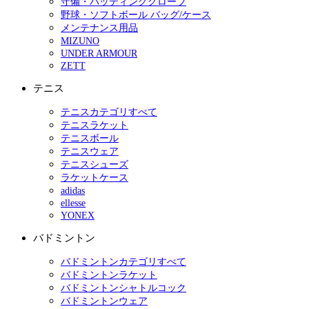
守備・バッティンググローブ
野球・ソフトボール バッグ/ケース
メンテナンス用品
MIZUNO
UNDER ARMOUR
ZETT
テニス
テニスカテゴリすべて
テニスラケット
テニスボール
テニスウェア
テニスシューズ
ラケットケース
adidas
ellesse
YONEX
バドミントン
バドミントンカテゴリすべて
バドミントンラケット
バドミントンシャトルコック
バドミントンウェア