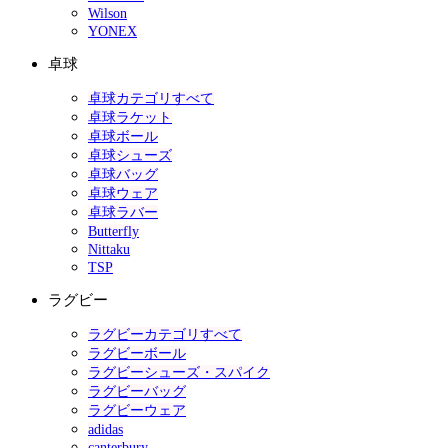
Wilson
YONEX
卓球
卓球カテゴリすべて
卓球ラケット
卓球ボール
卓球シューズ
卓球バッグ
卓球ウェア
卓球ラバー
Butterfly
Nittaku
TSP
ラグビー
ラグビーカテゴリすべて
ラグビーボール
ラグビーシューズ・スパイク
ラグビーバッグ
ラグビーウェア
adidas
canterbury