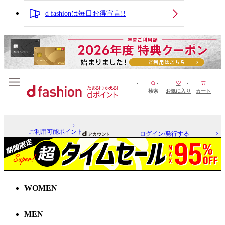
d fashionは毎日お得宣言!!
検索
お気に入り
カート
ご利用可能ポイント
ログイン/発行する
WOMEN
MEN