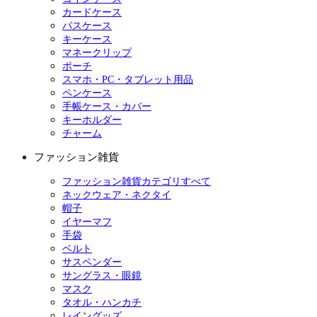
カードケース
パスケース
キーケース
マネークリップ
ポーチ
スマホ・PC・タブレット用品
ペンケース
手帳ケース・カバー
キーホルダー
チャーム
ファッション雑貨
ファッション雑貨カテゴリすべて
ネックウェア・ネクタイ
帽子
イヤーマフ
手袋
ベルト
サスペンダー
サングラス・眼鏡
マスク
タオル・ハンカチ
レイングッズ