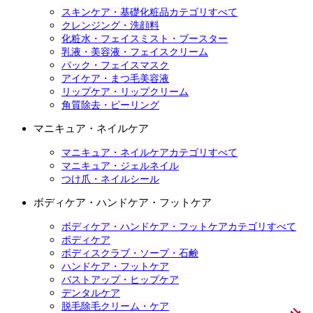
スキンケア・基礎化粧品カテゴリすべて
クレンジング・洗顔料
化粧水・フェイスミスト・ブースター
乳液・美容液・フェイスクリーム
パック・フェイスマスク
アイケア・まつ毛美容液
リップケア・リップクリーム
角質除去・ピーリング
マニキュア・ネイルケア
マニキュア・ネイルケアカテゴリすべて
マニキュア・ジェルネイル
つけ爪・ネイルシール
ボディケア・ハンドケア・フットケア
ボディケア・ハンドケア・フットケアカテゴリすべて
ボディケア
ボディスクラブ・ソープ・石鹸
ハンドケア・フットケア
バストアップ・ヒップケア
デンタルケア
脱毛除毛クリーム・ケア