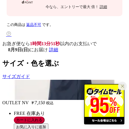
今なら
、エントリーで最大
倍！
詳細
この商品は
返品不可
です。
お急ぎ便なら
1時間13分50秒
以内
のお支払いで
8月9日(日)
にお届け
詳細
サイズ・色を選ぶ
サイズガイド
OUTLET
NV
￥7,150
税込
FREE
在庫あり
カートに入れる
お気に入りに追加