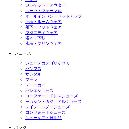
ジャケット・アウター
スーツ・フォーマル
オールインワン・セットアップ
下着・ルームウェア
靴下・フットウェア
マタニティウェア
浴衣・下駄
水着・マリンウェア
シューズ
シューズカテゴリすべて
パンプス
サンダル
ブーツ
スニーカー
バレエシューズ
ローファー・ドレスシューズ
モカシン・カジュアルシューズ
レイン・スノーシューズ
コンフォートシューズ
シューケア・靴用品
バッグ