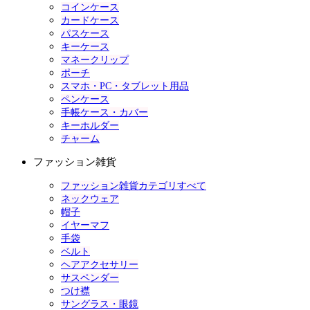
コインケース
カードケース
パスケース
キーケース
マネークリップ
ポーチ
スマホ・PC・タブレット用品
ペンケース
手帳ケース・カバー
キーホルダー
チャーム
ファッション雑貨
ファッション雑貨カテゴリすべて
ネックウェア
帽子
イヤーマフ
手袋
ベルト
ヘアアクセサリー
サスペンダー
つけ襟
サングラス・眼鏡