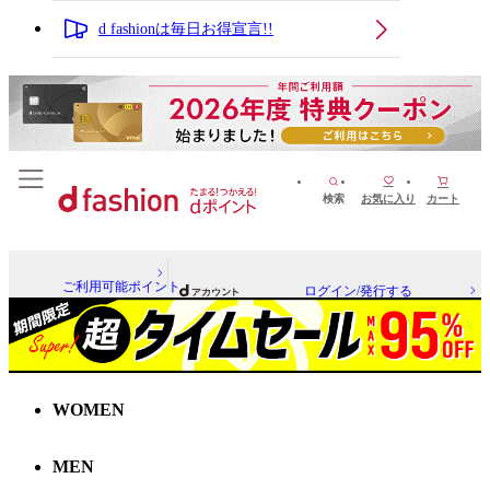
d fashionは毎日お得宣言!!
検索
お気に入り
カート
ご利用可能ポイント
ログイン/発行する
WOMEN
MEN