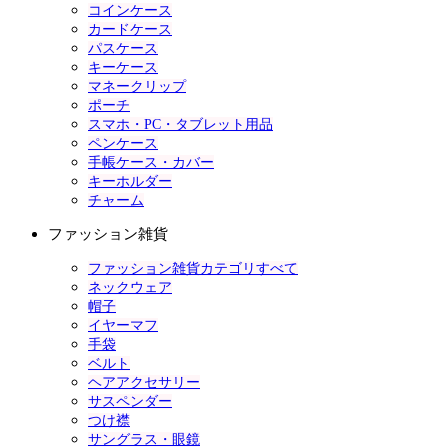
コインケース
カードケース
パスケース
キーケース
マネークリップ
ポーチ
スマホ・PC・タブレット用品
ペンケース
手帳ケース・カバー
キーホルダー
チャーム
ファッション雑貨
ファッション雑貨カテゴリすべて
ネックウェア
帽子
イヤーマフ
手袋
ベルト
ヘアアクセサリー
サスペンダー
つけ襟
サングラス・眼鏡