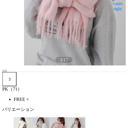
1
/
17
3
PK（71）
FREE
×
バリエーション