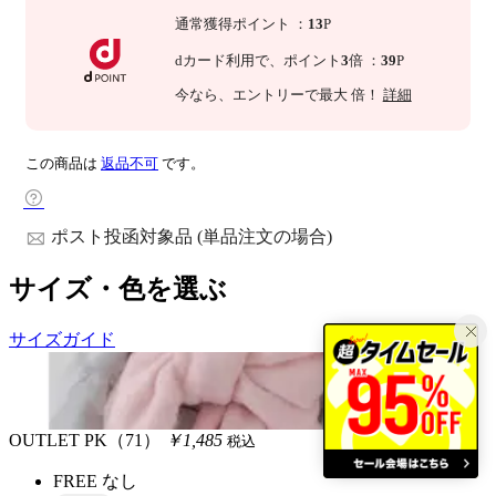
通常獲得ポイント
：
13
P
dカード利用で、
ポイント
3
倍
：
39
P
今なら
、エントリーで最大
倍！
詳細
この商品は
返品不可
です。
ポスト投函対象品 (単品注文の場合)
サイズ・色を選ぶ
サイズガイド
OUTLET
PK（71）
￥1,485
税込
FREE
なし