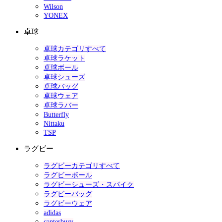
Wilson
YONEX
卓球
卓球カテゴリすべて
卓球ラケット
卓球ボール
卓球シューズ
卓球バッグ
卓球ウェア
卓球ラバー
Butterfly
Nittaku
TSP
ラグビー
ラグビーカテゴリすべて
ラグビーボール
ラグビーシューズ・スパイク
ラグビーバッグ
ラグビーウェア
adidas
canterbury