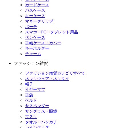
カードケース
パスケース
キーケース
マネークリップ
ポーチ
スマホ・PC・タブレット用品
ペンケース
手帳ケース・カバー
キーホルダー
チャーム
ファッション雑貨
ファッション雑貨カテゴリすべて
ネックウェア・ネクタイ
帽子
イヤーマフ
手袋
ベルト
サスペンダー
サングラス・眼鏡
マスク
タオル・ハンカチ
レイングッズ