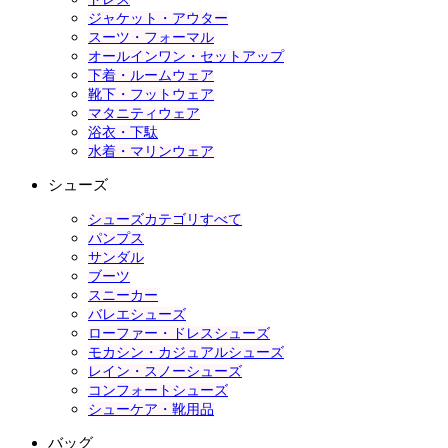
ジャケット・アウター
スーツ・フォーマル
オールインワン・セットアップ
下着・ルームウェア
靴下・フットウェア
マタニティウェア
浴衣・下駄
水着・マリンウェア
シューズ
シューズカテゴリすべて
パンプス
サンダル
ブーツ
スニーカー
バレエシューズ
ローファー・ドレスシューズ
モカシン・カジュアルシューズ
レイン・スノーシューズ
コンフォートシューズ
シューケア・靴用品
バッグ