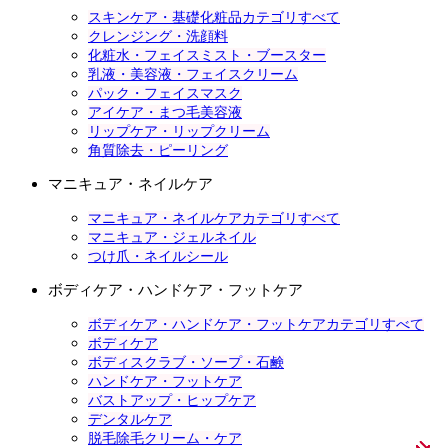
スキンケア・基礎化粧品カテゴリすべて
クレンジング・洗顔料
化粧水・フェイスミスト・ブースター
乳液・美容液・フェイスクリーム
パック・フェイスマスク
アイケア・まつ毛美容液
リップケア・リップクリーム
角質除去・ピーリング
マニキュア・ネイルケア
マニキュア・ネイルケアカテゴリすべて
マニキュア・ジェルネイル
つけ爪・ネイルシール
ボディケア・ハンドケア・フットケア
ボディケア・ハンドケア・フットケアカテゴリすべて
ボディケア
ボディスクラブ・ソープ・石鹸
ハンドケア・フットケア
バストアップ・ヒップケア
デンタルケア
脱毛除毛クリーム・ケア