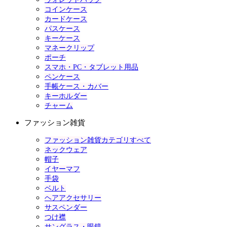
コインケース
カードケース
パスケース
キーケース
マネークリップ
ポーチ
スマホ・PC・タブレット用品
ペンケース
手帳ケース・カバー
キーホルダー
チャーム
ファッション雑貨
ファッション雑貨カテゴリすべて
ネックウェア
帽子
イヤーマフ
手袋
ベルト
ヘアアクセサリー
サスペンダー
つけ襟
サングラス・眼鏡