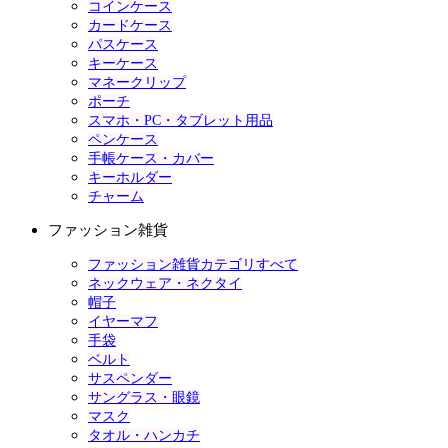
コインケース
カードケース
パスケース
キーケース
マネークリップ
ポーチ
スマホ・PC・タブレット用品
ペンケース
手帳ケース・カバー
キーホルダー
チャーム
ファッション雑貨
ファッション雑貨カテゴリすべて
ネックウェア・ネクタイ
帽子
イヤーマフ
手袋
ベルト
サスペンダー
サングラス・眼鏡
マスク
タオル・ハンカチ