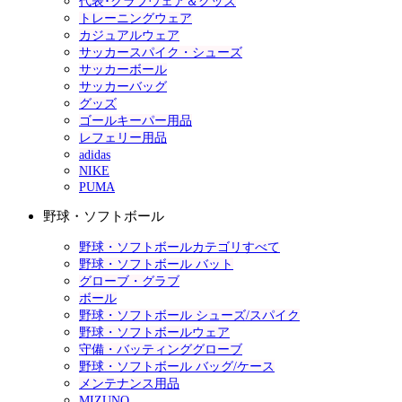
代表･クラブウェア＆グッズ
トレーニングウェア
カジュアルウェア
サッカースパイク・シューズ
サッカーボール
サッカーバッグ
グッズ
ゴールキーパー用品
レフェリー用品
adidas
NIKE
PUMA
野球・ソフトボール
野球・ソフトボールカテゴリすべて
野球・ソフトボール バット
グローブ・グラブ
ボール
野球・ソフトボール シューズ/スパイク
野球・ソフトボールウェア
守備・バッティンググローブ
野球・ソフトボール バッグ/ケース
メンテナンス用品
MIZUNO