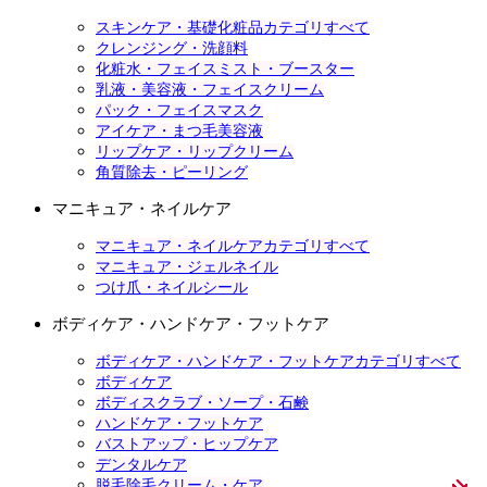
スキンケア・基礎化粧品カテゴリすべて
クレンジング・洗顔料
化粧水・フェイスミスト・ブースター
乳液・美容液・フェイスクリーム
パック・フェイスマスク
アイケア・まつ毛美容液
リップケア・リップクリーム
角質除去・ピーリング
マニキュア・ネイルケア
マニキュア・ネイルケアカテゴリすべて
マニキュア・ジェルネイル
つけ爪・ネイルシール
ボディケア・ハンドケア・フットケア
ボディケア・ハンドケア・フットケアカテゴリすべて
ボディケア
ボディスクラブ・ソープ・石鹸
ハンドケア・フットケア
バストアップ・ヒップケア
デンタルケア
脱毛除毛クリーム・ケア