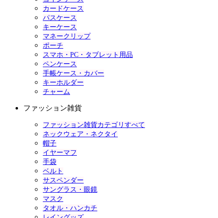
カードケース
パスケース
キーケース
マネークリップ
ポーチ
スマホ・PC・タブレット用品
ペンケース
手帳ケース・カバー
キーホルダー
チャーム
ファッション雑貨
ファッション雑貨カテゴリすべて
ネックウェア・ネクタイ
帽子
イヤーマフ
手袋
ベルト
サスペンダー
サングラス・眼鏡
マスク
タオル・ハンカチ
レイングッズ