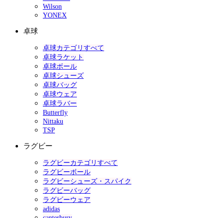
Wilson
YONEX
卓球
卓球カテゴリすべて
卓球ラケット
卓球ボール
卓球シューズ
卓球バッグ
卓球ウェア
卓球ラバー
Butterfly
Nittaku
TSP
ラグビー
ラグビーカテゴリすべて
ラグビーボール
ラグビーシューズ・スパイク
ラグビーバッグ
ラグビーウェア
adidas
canterbury