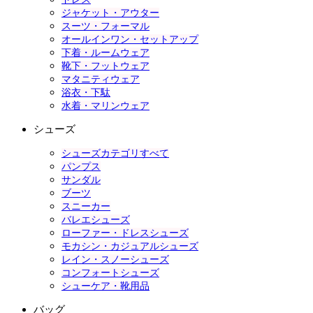
ジャケット・アウター
スーツ・フォーマル
オールインワン・セットアップ
下着・ルームウェア
靴下・フットウェア
マタニティウェア
浴衣・下駄
水着・マリンウェア
シューズ
シューズカテゴリすべて
パンプス
サンダル
ブーツ
スニーカー
バレエシューズ
ローファー・ドレスシューズ
モカシン・カジュアルシューズ
レイン・スノーシューズ
コンフォートシューズ
シューケア・靴用品
バッグ