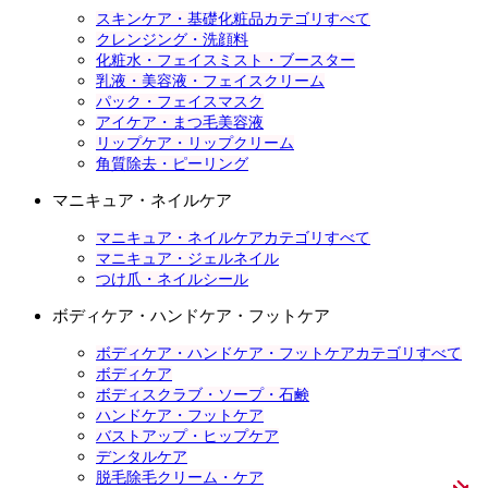
スキンケア・基礎化粧品カテゴリすべて
クレンジング・洗顔料
化粧水・フェイスミスト・ブースター
乳液・美容液・フェイスクリーム
パック・フェイスマスク
アイケア・まつ毛美容液
リップケア・リップクリーム
角質除去・ピーリング
マニキュア・ネイルケア
マニキュア・ネイルケアカテゴリすべて
マニキュア・ジェルネイル
つけ爪・ネイルシール
ボディケア・ハンドケア・フットケア
ボディケア・ハンドケア・フットケアカテゴリすべて
ボディケア
ボディスクラブ・ソープ・石鹸
ハンドケア・フットケア
バストアップ・ヒップケア
デンタルケア
脱毛除毛クリーム・ケア