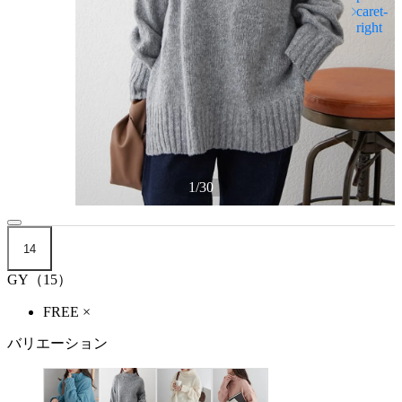
1
/
30
14
GY（15）
FREE
×
バリエーション