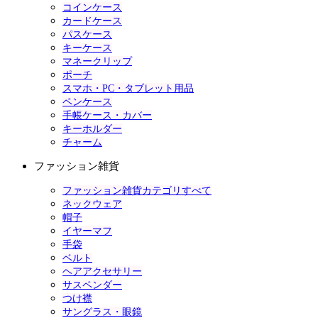
コインケース
カードケース
パスケース
キーケース
マネークリップ
ポーチ
スマホ・PC・タブレット用品
ペンケース
手帳ケース・カバー
キーホルダー
チャーム
ファッション雑貨
ファッション雑貨カテゴリすべて
ネックウェア
帽子
イヤーマフ
手袋
ベルト
ヘアアクセサリー
サスペンダー
つけ襟
サングラス・眼鏡