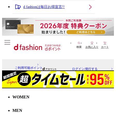
d fashionは毎日お得宣言!!
検索
お気に入り
カート
ご利用可能ポイント
ログイン/発行する
WOMEN
MEN