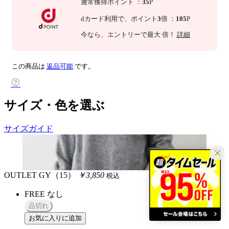
通常獲得ポイント
：
35
P
dカード利用で、
ポイント
3
倍
：
105
P
今なら
、エントリーで最大
倍！
詳細
この商品は
返品可能
です。
サイズ・色を選ぶ
サイズガイド
OUTLET
GY（15）
￥3,850
税込
FREE
なし
品切れ
お気に入りに追加