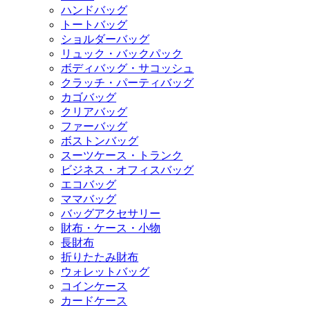
ハンドバッグ
トートバッグ
ショルダーバッグ
リュック・バックパック
ボディバッグ・サコッシュ
クラッチ・パーティバッグ
カゴバッグ
クリアバッグ
ファーバッグ
ボストンバッグ
スーツケース・トランク
ビジネス・オフィスバッグ
エコバッグ
ママバッグ
バッグアクセサリー
財布・ケース・小物
長財布
折りたたみ財布
ウォレットバッグ
コインケース
カードケース