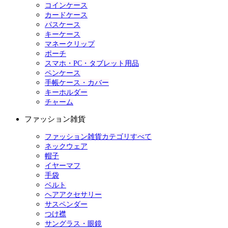
コインケース
カードケース
パスケース
キーケース
マネークリップ
ポーチ
スマホ・PC・タブレット用品
ペンケース
手帳ケース・カバー
キーホルダー
チャーム
ファッション雑貨
ファッション雑貨カテゴリすべて
ネックウェア
帽子
イヤーマフ
手袋
ベルト
ヘアアクセサリー
サスペンダー
つけ襟
サングラス・眼鏡