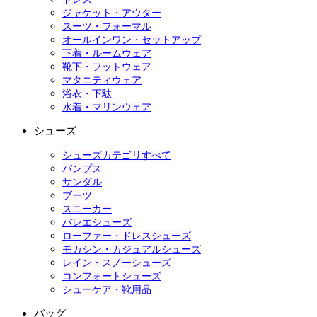
ジャケット・アウター
スーツ・フォーマル
オールインワン・セットアップ
下着・ルームウェア
靴下・フットウェア
マタニティウェア
浴衣・下駄
水着・マリンウェア
シューズ
シューズカテゴリすべて
パンプス
サンダル
ブーツ
スニーカー
バレエシューズ
ローファー・ドレスシューズ
モカシン・カジュアルシューズ
レイン・スノーシューズ
コンフォートシューズ
シューケア・靴用品
バッグ