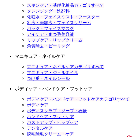
スキンケア・基礎化粧品カテゴリすべて
クレンジング・洗顔料
化粧水・フェイスミスト・ブースター
乳液・美容液・フェイスクリーム
パック・フェイスマスク
アイケア・まつ毛美容液
リップケア・リップクリーム
角質除去・ピーリング
マニキュア・ネイルケア
マニキュア・ネイルケアカテゴリすべて
マニキュア・ジェルネイル
つけ爪・ネイルシール
ボディケア・ハンドケア・フットケア
ボディケア・ハンドケア・フットケアカテゴリすべて
ボディケア
ボディスクラブ・ソープ・石鹸
ハンドケア・フットケア
バストアップ・ヒップケア
デンタルケア
脱毛除毛クリーム・ケア