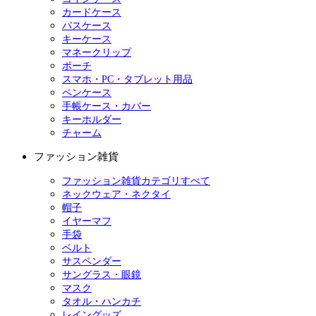
カードケース
パスケース
キーケース
マネークリップ
ポーチ
スマホ・PC・タブレット用品
ペンケース
手帳ケース・カバー
キーホルダー
チャーム
ファッション雑貨
ファッション雑貨カテゴリすべて
ネックウェア・ネクタイ
帽子
イヤーマフ
手袋
ベルト
サスペンダー
サングラス・眼鏡
マスク
タオル・ハンカチ
レイングッズ