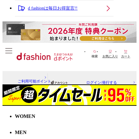
d fashionは毎日お得宣言!!
検索
お気に入り
カート
ご利用可能ポイント
ログイン/発行する
WOMEN
MEN