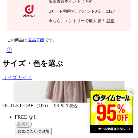
通常獲得ポイント
：
45
P
dカード利用で、
ポイント
3
倍
：
135
P
今なら
、エントリーで最大
倍！
詳細
この商品は
返品可能
です。
サイズ・色を選ぶ
サイズガイド
OUTLET
GBE（106）
￥4,950
税込
FREE
なし
品切れ
お気に入りに追加