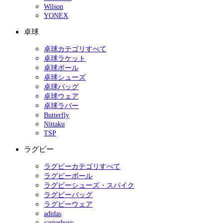
Wilson
YONEX
卓球
卓球カテゴリすべて
卓球ラケット
卓球ボール
卓球シューズ
卓球バッグ
卓球ウェア
卓球ラバー
Butterfly
Nittaku
TSP
ラグビー
ラグビーカテゴリすべて
ラグビーボール
ラグビーシューズ・スパイク
ラグビーバッグ
ラグビーウェア
adidas
canterbury