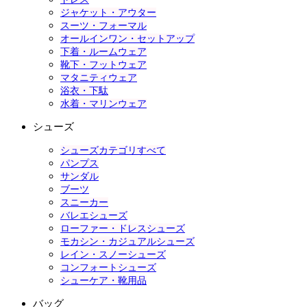
ジャケット・アウター
スーツ・フォーマル
オールインワン・セットアップ
下着・ルームウェア
靴下・フットウェア
マタニティウェア
浴衣・下駄
水着・マリンウェア
シューズ
シューズカテゴリすべて
パンプス
サンダル
ブーツ
スニーカー
バレエシューズ
ローファー・ドレスシューズ
モカシン・カジュアルシューズ
レイン・スノーシューズ
コンフォートシューズ
シューケア・靴用品
バッグ