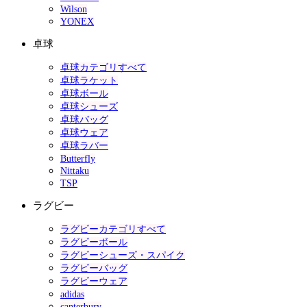
Wilson
YONEX
卓球
卓球カテゴリすべて
卓球ラケット
卓球ボール
卓球シューズ
卓球バッグ
卓球ウェア
卓球ラバー
Butterfly
Nittaku
TSP
ラグビー
ラグビーカテゴリすべて
ラグビーボール
ラグビーシューズ・スパイク
ラグビーバッグ
ラグビーウェア
adidas
canterbury