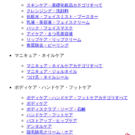
スキンケア・基礎化粧品カテゴリすべて
クレンジング・洗顔料
化粧水・フェイスミスト・ブースター
乳液・美容液・フェイスクリーム
パック・フェイスマスク
アイケア・まつ毛美容液
リップケア・リップクリーム
角質除去・ピーリング
マニキュア・ネイルケア
マニキュア・ネイルケアカテゴリすべて
マニキュア・ジェルネイル
つけ爪・ネイルシール
ボディケア・ハンドケア・フットケア
ボディケア・ハンドケア・フットケアカテゴリすべて
ボディケア
ボディスクラブ・ソープ・石鹸
ハンドケア・フットケア
バストアップ・ヒップケア
デンタルケア
脱毛除毛クリーム・ケア