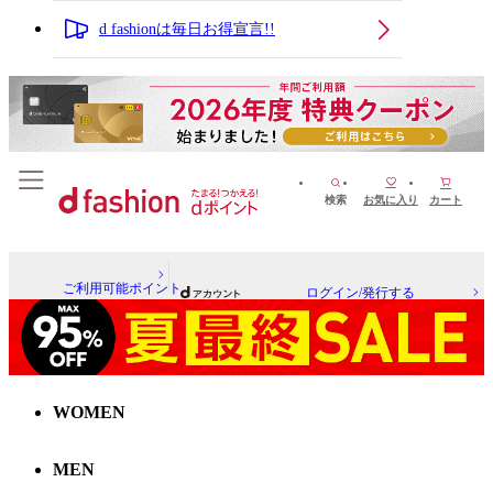
d fashionは毎日お得宣言!!
検索
お気に入り
カート
ご利用可能ポイント
ログイン/発行する
WOMEN
MEN