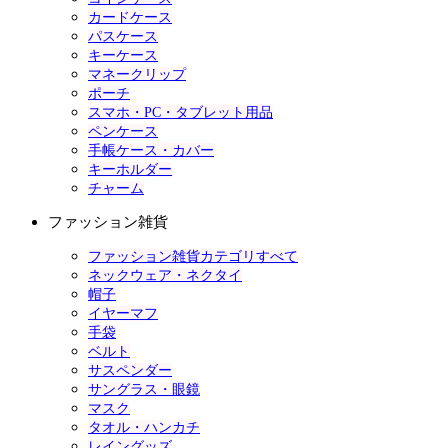
カードケース
パスケース
キーケース
マネークリップ
ポーチ
スマホ・PC・タブレット用品
ペンケース
手帳ケース・カバー
キーホルダー
チャーム
ファッション雑貨
ファッション雑貨カテゴリすべて
ネックウェア・ネクタイ
帽子
イヤーマフ
手袋
ベルト
サスペンダー
サングラス・眼鏡
マスク
タオル・ハンカチ
レイングッズ