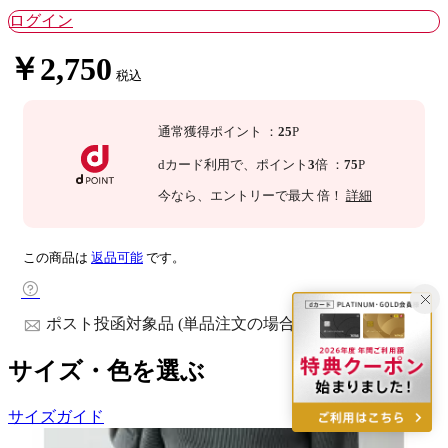
ログイン
￥2,750
税込
通常獲得ポイント
：
25
P
dカード利用で、
ポイント
3
倍
：
75
P
今なら
、エントリーで最大
倍！
詳細
この商品は
返品可能
です。
ポスト投函対象品 (単品注文の場合)
サイズ・色を選ぶ
サイズガイド