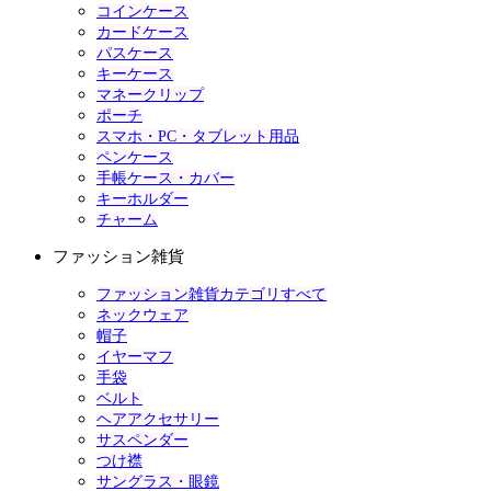
コインケース
カードケース
パスケース
キーケース
マネークリップ
ポーチ
スマホ・PC・タブレット用品
ペンケース
手帳ケース・カバー
キーホルダー
チャーム
ファッション雑貨
ファッション雑貨カテゴリすべて
ネックウェア
帽子
イヤーマフ
手袋
ベルト
ヘアアクセサリー
サスペンダー
つけ襟
サングラス・眼鏡