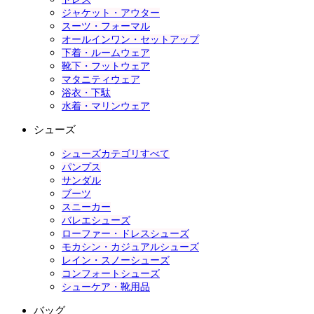
ジャケット・アウター
スーツ・フォーマル
オールインワン・セットアップ
下着・ルームウェア
靴下・フットウェア
マタニティウェア
浴衣・下駄
水着・マリンウェア
シューズ
シューズカテゴリすべて
パンプス
サンダル
ブーツ
スニーカー
バレエシューズ
ローファー・ドレスシューズ
モカシン・カジュアルシューズ
レイン・スノーシューズ
コンフォートシューズ
シューケア・靴用品
バッグ