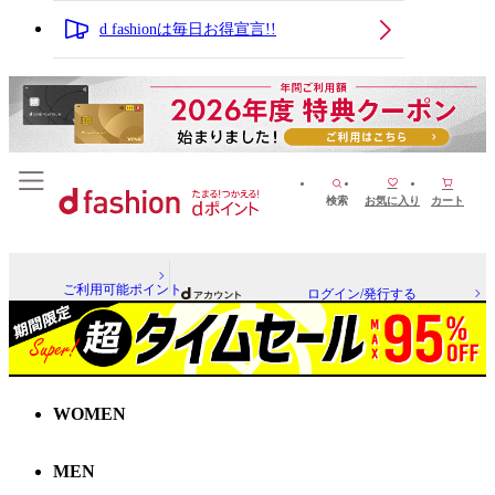
d fashionは毎日お得宣言!!
検索
お気に入り
カート
ご利用可能ポイント
ログイン/発行する
WOMEN
MEN