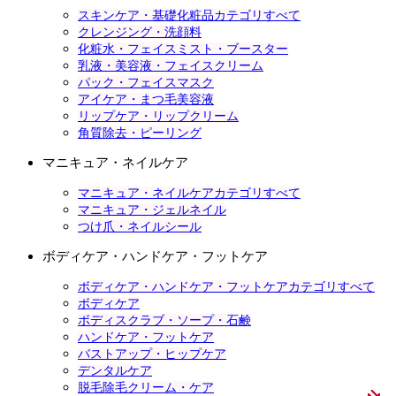
スキンケア・基礎化粧品カテゴリすべて
クレンジング・洗顔料
化粧水・フェイスミスト・ブースター
乳液・美容液・フェイスクリーム
パック・フェイスマスク
アイケア・まつ毛美容液
リップケア・リップクリーム
角質除去・ピーリング
マニキュア・ネイルケア
マニキュア・ネイルケアカテゴリすべて
マニキュア・ジェルネイル
つけ爪・ネイルシール
ボディケア・ハンドケア・フットケア
ボディケア・ハンドケア・フットケアカテゴリすべて
ボディケア
ボディスクラブ・ソープ・石鹸
ハンドケア・フットケア
バストアップ・ヒップケア
デンタルケア
脱毛除毛クリーム・ケア