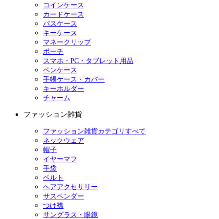
コインケース
カードケース
パスケース
キーケース
マネークリップ
ポーチ
スマホ・PC・タブレット用品
ペンケース
手帳ケース・カバー
キーホルダー
チャーム
ファッション雑貨
ファッション雑貨カテゴリすべて
ネックウェア
帽子
イヤーマフ
手袋
ベルト
ヘアアクセサリー
サスペンダー
つけ襟
サングラス・眼鏡