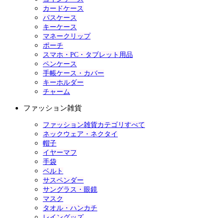
カードケース
パスケース
キーケース
マネークリップ
ポーチ
スマホ・PC・タブレット用品
ペンケース
手帳ケース・カバー
キーホルダー
チャーム
ファッション雑貨
ファッション雑貨カテゴリすべて
ネックウェア・ネクタイ
帽子
イヤーマフ
手袋
ベルト
サスペンダー
サングラス・眼鏡
マスク
タオル・ハンカチ
レイングッズ