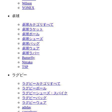
Wilson
YONEX
卓球
卓球カテゴリすべて
卓球ラケット
卓球ボール
卓球シューズ
卓球バッグ
卓球ウェア
卓球ラバー
Butterfly
Nittaku
TSP
ラグビー
ラグビーカテゴリすべて
ラグビーボール
ラグビーシューズ・スパイク
ラグビーバッグ
ラグビーウェア
adidas
canterbury