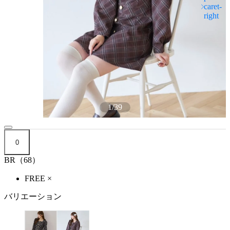
1
/
39
0
BR（68）
FREE
×
バリエーション