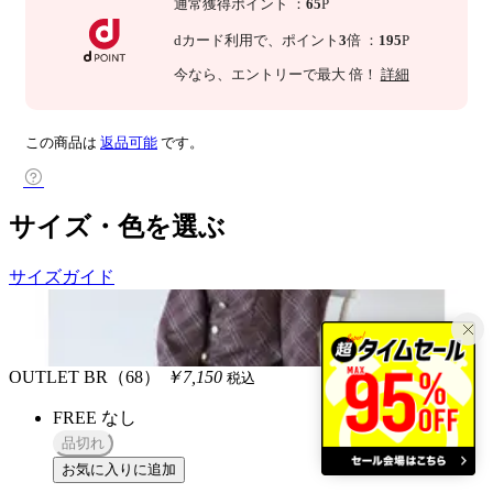
通常獲得ポイント
：
65
P
dカード利用で、
ポイント
3
倍
：
195
P
今なら
、エントリーで最大
倍！
詳細
この商品は
返品可能
です。
サイズ・色を選ぶ
サイズガイド
OUTLET
BR（68）
￥7,150
税込
FREE
なし
品切れ
お気に入りに追加