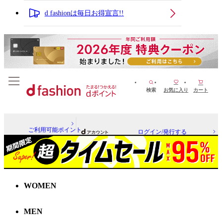
d fashionは毎日お得宣言!!
検索
お気に入り
カート
ご利用可能ポイント
ログイン/発行する
WOMEN
MEN