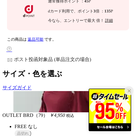
通常獲得ポイント
：
45
P
dカード利用で、
ポイント
3
倍
：
135
P
今なら
、エントリーで最大
倍！
詳細
この商品は
返品可能
です。
ポスト投函対象品 (単品注文の場合)
サイズ・色を選ぶ
サイズガイド
OUTLET
BRD（79）
￥4,950
税込
FREE
なし
品切れ