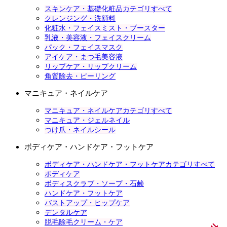
スキンケア・基礎化粧品カテゴリすべて
クレンジング・洗顔料
化粧水・フェイスミスト・ブースター
乳液・美容液・フェイスクリーム
パック・フェイスマスク
アイケア・まつ毛美容液
リップケア・リップクリーム
角質除去・ピーリング
マニキュア・ネイルケア
マニキュア・ネイルケアカテゴリすべて
マニキュア・ジェルネイル
つけ爪・ネイルシール
ボディケア・ハンドケア・フットケア
ボディケア・ハンドケア・フットケアカテゴリすべて
ボディケア
ボディスクラブ・ソープ・石鹸
ハンドケア・フットケア
バストアップ・ヒップケア
デンタルケア
脱毛除毛クリーム・ケア