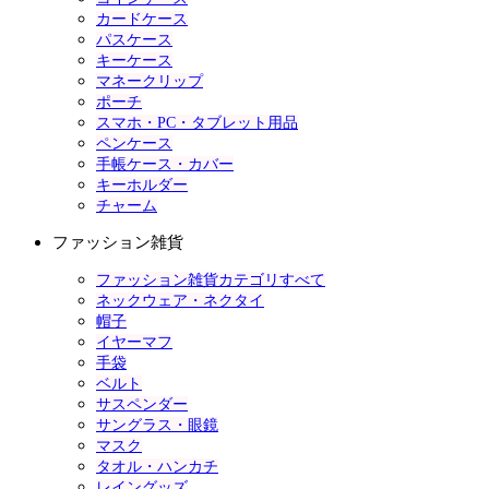
カードケース
パスケース
キーケース
マネークリップ
ポーチ
スマホ・PC・タブレット用品
ペンケース
手帳ケース・カバー
キーホルダー
チャーム
ファッション雑貨
ファッション雑貨カテゴリすべて
ネックウェア・ネクタイ
帽子
イヤーマフ
手袋
ベルト
サスペンダー
サングラス・眼鏡
マスク
タオル・ハンカチ
レイングッズ