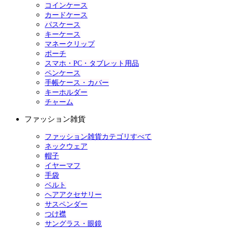
コインケース
カードケース
パスケース
キーケース
マネークリップ
ポーチ
スマホ・PC・タブレット用品
ペンケース
手帳ケース・カバー
キーホルダー
チャーム
ファッション雑貨
ファッション雑貨カテゴリすべて
ネックウェア
帽子
イヤーマフ
手袋
ベルト
ヘアアクセサリー
サスペンダー
つけ襟
サングラス・眼鏡