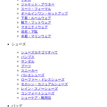
ジャケット・アウター
スーツ・フォーマル
オールインワン・セットアップ
下着・ルームウェア
靴下・フットウェア
マタニティウェア
浴衣・下駄
水着・マリンウェア
シューズ
シューズカテゴリすべて
パンプス
サンダル
ブーツ
スニーカー
バレエシューズ
ローファー・ドレスシューズ
モカシン・カジュアルシューズ
レイン・スノーシューズ
コンフォートシューズ
シューケア・靴用品
バッグ