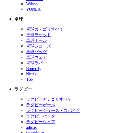
Wilson
YONEX
卓球
卓球カテゴリすべて
卓球ラケット
卓球ボール
卓球シューズ
卓球バッグ
卓球ウェア
卓球ラバー
Butterfly
Nittaku
TSP
ラグビー
ラグビーカテゴリすべて
ラグビーボール
ラグビーシューズ・スパイク
ラグビーバッグ
ラグビーウェア
adidas
canterbury